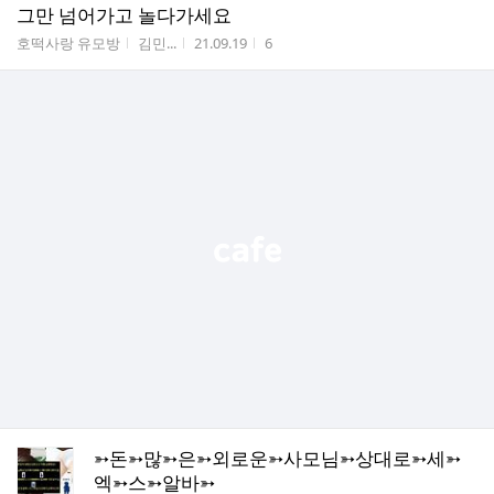
그만 넘어가고 놀다가세요
게시판명
작성자
작성시간
조회수
호떡사랑 유모방
김민...
21.09.19
6
➳돈➳많➳은➳외로운➳사모님➳상대로➳세➳
엑➳스➳알바➳