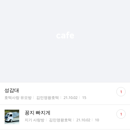
댓
성감대
1
글
게시판명
작성자
작성시간
조회수
호떡사랑 유모방
김민영왕호떡
21.10.02
15
수
댓
꽁지 빠지게
1
글
게시판명
작성자
작성시간
조회수
지기 사랑방
김민영왕호떡
21.10.02
10
수