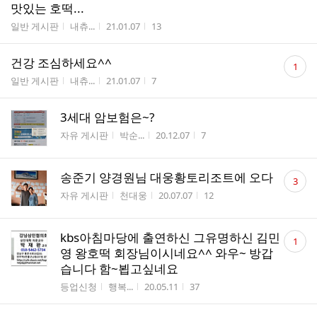
맛있는 호떡...
게시판명
작성자
작성시간
조회수
일반 게시판
내츄...
21.01.07
13
댓
건강 조심하세요^^
1
글
게시판명
작성자
작성시간
조회수
일반 게시판
내츄...
21.01.07
7
수
3세대 암보험은~?
게시판명
작성자
작성시간
조회수
자유 게시판
박순...
20.12.07
7
댓
송준기 양경원님 대웅황토리조트에 오다
3
글
게시판명
작성자
작성시간
조회수
자유 게시판
천대웅
20.07.07
12
수
댓
kbs아침마당에 출연하신 그유명하신 김민
1
글
영 왕호떡 회장님이시네요^^ 와우~ 방갑
수
습니다 함~뵙고싶네요
게시판명
작성자
작성시간
조회수
등업신청
행복...
20.05.11
37