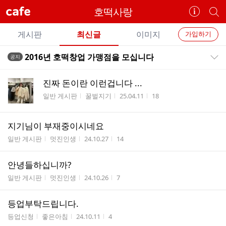
cafe
호떡사랑
카
개
페
별
개
정
카
게시판
최신글
이미지
가입하기
보
별
페
전
전
보
검
2016년 호떡창업 가맹점을 모십니다
공지
카
공지목록 펼치기/접기
체
기
색
체
페
글
글
진짜 돈이란 이런겁니다 ...
리
메
게시판명
작성자
작성시간
조회수
일반 게시판
꿀벌지기
25.04.11
18
스
뉴
트
지기님이 부재중이시네요
게시판명
작성자
작성시간
조회수
일반 게시판
멋진인생
24.10.27
14
안녕들하십니까?
게시판명
작성자
작성시간
조회수
일반 게시판
멋진인생
24.10.26
7
등업부탁드립니다.
게시판명
작성자
작성시간
조회수
등업신청
좋은아침
24.10.11
4