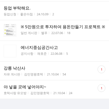
등업 부탁해요.
게시판명
작성자
작성시간
조회수
등업신청
좋은아침
24.10.09
2
※ 5만원으로 투자하여 용돈만들기 프로젝트 ※
게시판명
작성자
작성시간
조회수
일반 게시판
엘푸
22.07.06
18
에너지중심공간사고
게시판명
작성자
작성시간
조회수
공지사항
채호준
22.06.08
5
댓
강릉 낙산사
1
글
게시판명
작성자
작성시간
조회수
자유 게시판
김민영왕호떡
21.10.04
54
수
댓
야 넣을 곳에 넣어야지~
1
글
게시판명
작성자
작성시간
조회수
호떡사랑 유모방
김민영왕호떡
21.10.04
24
수