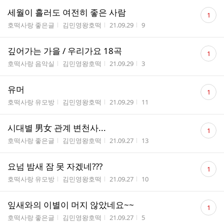
댓
세월이 흘러도 여전히 좋은 사람
1
글
게시판명
작성자
작성시간
조회수
호떡사랑 좋은글
김민영왕호떡
21.09.29
9
수
댓
깊어가는 가을 / 우리가요 18곡
1
글
게시판명
작성자
작성시간
조회수
호떡사랑 음악실
김민영왕호떡
21.09.29
3
수
댓
유머
1
글
게시판명
작성자
작성시간
조회수
호떡사랑 유모방
김민영왕호떡
21.09.29
11
수
댓
시대별 男女 관계 변천사...
1
글
게시판명
작성자
작성시간
조회수
호떡사랑 좋은글
김민영왕호떡
21.09.27
13
수
댓
요넘 밤새 잠 못 자겠네???
1
글
게시판명
작성자
작성시간
조회수
호떡사랑 유모방
김민영왕호떡
21.09.27
10
수
댓
잎새와의 이별이 머지 않았네요~~
1
글
게시판명
작성자
작성시간
조회수
호떡사랑 좋은글
김민영왕호떡
21.09.27
5
수