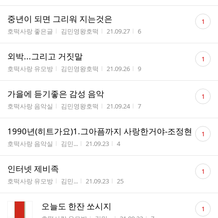
댓
중년이 되면 그리워 지는것은
1
글
게시판명
작성자
작성시간
조회수
호떡사랑 좋은글
김민영왕호떡
21.09.27
6
수
댓
외박...그리고 거짓말
1
글
게시판명
작성자
작성시간
조회수
호떡사랑 유모방
김민영왕호떡
21.09.26
9
수
댓
가을에 듣기좋은 감성 음악
1
글
게시판명
작성자
작성시간
조회수
호떡사랑 음악실
김민영왕호떡
21.09.24
7
수
댓
1990년(히트가요)1.그아픔까지 사랑한거야-조정현
1
글
게시판명
작성자
작성시간
조회수
호떡사랑 음악실
김민...
21.09.23
4
수
댓
인터넷 제비족
1
글
게시판명
작성자
작성시간
조회수
호떡사랑 유모방
김민...
21.09.23
25
수
댓
오늘도 한잔 쏘시지
1
글