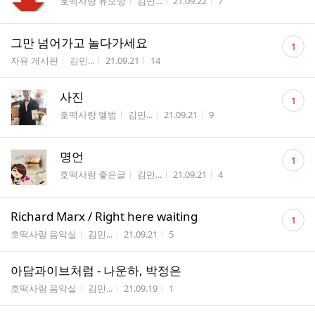
게시판명
작성자
작성시간
조회수
호떡사랑 유모방
김민...
21.09.22
7
수
댓
그만 넘어가고 놀다가세요
1
글
게시판명
작성자
작성시간
조회수
자유 게시판
김민...
21.09.21
14
수
댓
사진
1
글
게시판명
작성자
작성시간
조회수
호떡사랑 앨범
김민...
21.09.21
9
수
댓
명언
1
글
게시판명
작성자
작성시간
조회수
호떡사랑 좋은글
김민...
21.09.21
4
수
댓
Richard Marx / Right here waiting
1
글
게시판명
작성자
작성시간
조회수
호떡사랑 음악실
김민...
21.09.21
5
수
아담과이브처럼 - 나운하, 박정은
게시판명
작성자
작성시간
조회수
호떡사랑 음악실
김민...
21.09.19
1