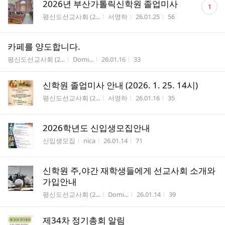
댓
2026년 부산가톨릭신학원 졸업미사
1
글
게시판명
작성자
작성시간
조회수
평신도선교사회 (2...
서영하
26.01.25
56
수
카페를 양도합니다.
게시판명
작성자
작성시간
조회수
평신도선교사회 (2...
Domi...
26.01.16
33
신학원 졸업미사 안내 (2026. 1. 25. 14시)
게시판명
작성자
작성시간
조회수
평신도선교사회 (2...
서영하
26.01.16
35
2026학년도 신입생모집안내
게시판명
작성자
작성시간
조회수
신입생모집
nica
26.01.14
71
신학원 주,야간 재학생들에게 선교사회 소개와
가입안내
게시판명
작성자
작성시간
조회수
평신도선교사회 (2...
Domi...
26.01.14
39
제34차 정기총회 알림