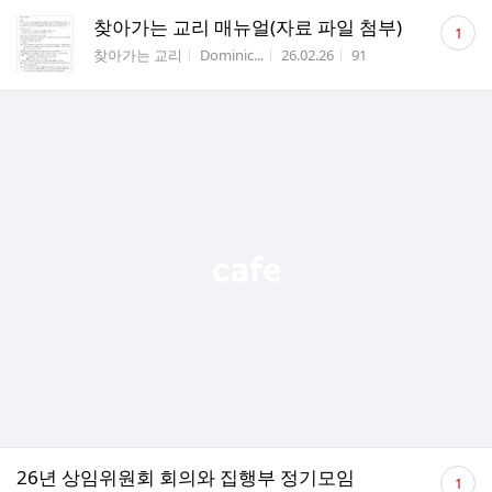
댓
찾아가는 교리 매뉴얼(자료 파일 첨부)
1
글
게시판명
작성자
작성시간
조회수
찾아가는 교리
Dominic...
26.02.26
91
수
댓
26년 상임위원회 회의와 집행부 정기모임
1