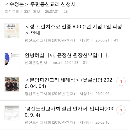
＜수정본＞ 우편통신교리 신청서
게시판명
작성자
작성시간
조회수
통신교리
38기 홍보
26.07.01
28
＜성 프란치스코 선종 800주년 기념 1일 피정
＞ 안내
게시판명
작성자
작성시간
조회수
평신도선교사회 (2016년-현재)
서영하
26.05.21
41
안녕하십니까, 윤정현 원장신부입니다.
게시판명
작성자
작성시간
조회수
신학원장인사
nica
26.04.28
81
댓
＜본당파견교리 세례식＞ (못골성당 202
1
글
6. 04. 04)
수
게시판명
작성자
작성시간
조회수
평신도선교사회 (2016년-현재)
서영하
26.04.06
38
댓
'평신도선교사회 설립 인가서' 입니다(200
1
글
0. 9. 4)
수
게시판명
작성자
작성시간
조회수
평신도선교사회 (2016년-현재)
서영하
26.03.16
77