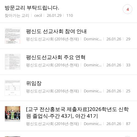
댓
방문교리 부탁드립니다.
4
글
게시판명
작성자
작성시간
조회수
찾아가는 교리
cecil
26.01.29
110
수
평신도 선교사회 참여 안내
게시판명
작성자
작성시간
조회
평신도선교사회 (2016년-현재)
Dominic...
26.01.26
29
평신도선교사회 주요 연혁
게시판명
작성자
작성시간
조회
평신도선교사회 (2016년-현재)
Dominic...
26.01.26
33
위임장
게시판명
작성자
작성시간
조회
평신도선교사회 (2016년-현재)
Dominic...
26.01.26
25
[교구 전산홍보국 제출자료]2026학년도 신학
원 졸업식-주간 43기, 야간 41기
게시판명
작성자
작성시간
조회
평신도선교사회 (2016년-현재)
Dominic...
26.01.26
87