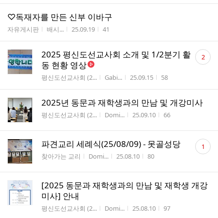
♡독재자를 만든 신부 이바구
게시판명
작성자
작성시간
조회수
자유게시판
배시...
25.09.19
41
댓
2025 평신도선교사회 소개 및 1/2분기 활
2
글
동 현황 영상
수
게시판명
작성자
작성시간
조회수
평신도선교사회 (2...
Gabi...
25.09.15
58
2025년 동문과 재학생과의 만남 및 개강미사
게시판명
작성자
작성시간
조회수
평신도선교사회 (2...
Domi...
25.09.10
66
댓
파견교리 세례식(25/08/09) - 못골성당
1
글
게시판명
작성자
작성시간
조회수
찾아가는 교리
Domi...
25.08.10
80
수
[2025 동문과 재학생과의 만남 및 재학생 개강
미사] 안내
게시판명
작성자
작성시간
조회수
평신도선교사회 (2...
Domi...
25.08.10
97