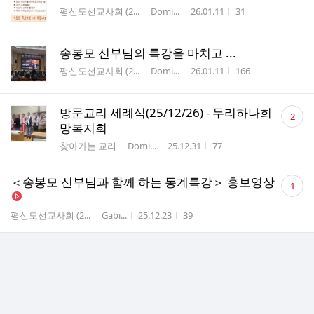
게시판명
작성자
작성시간
조회수
평신도선교사회 (2...
Domi...
26.01.11
31
송봉모 신부님의 특강을 마치고 ...
게시판명
작성자
작성시간
조회수
평신도선교사회 (2...
Domi...
26.01.11
166
댓
방문교리 세례식(25/12/26) - 두리하나희
2
글
망복지회
수
게시판명
작성자
작성시간
조회수
찾아가는 교리
Domi...
25.12.31
77
댓
＜송봉모 신부님과 함께 하는 동계특강＞ 홍보영상
1
글
수
게시판명
작성자
작성시간
조회수
평신도선교사회 (2...
Gabi...
25.12.23
39