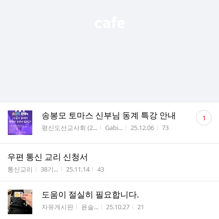
댓
송봉모 토마스 신부님 동계 특강 안내
1
글
게시판명
작성자
작성시간
조회수
평신도선교사회 (2...
Gabi...
25.12.06
73
수
우편 통신 교리 신청서
게시판명
작성자
작성시간
조회수
통신교리
38기...
25.11.14
43
도움이 절실히 필요합니다.
게시판명
작성자
작성시간
조회수
자유게시판
윤슬...
25.10.27
21