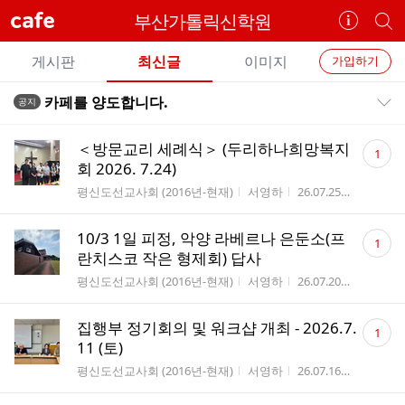
cafe
부산가톨릭신학원
카
개
페
별
개
정
카
게시판
최신글
이미지
가입하기
보
별
페
전
전
보
검
카페를 양도합니다.
공지
카
공지목록 펼치기/접기
체
기
색
체
페
글
댓
글
＜방문교리 세례식＞ (두리하나희망복지
1
리
글
메
회 2026. 7.24)
스
수
뉴
게시판명
작성자
작성시간
조회수
평신도선교사회 (2016년-현재)
서영하
26.07.25
10
트
댓
10/3 1일 피정, 악양 라베르나 은둔소(프
1
글
란치스코 작은 형제회) 답사
수
게시판명
작성자
작성시간
조회수
평신도선교사회 (2016년-현재)
서영하
26.07.20
22
댓
집행부 정기회의 및 워크샵 개최 - 2026.7.
1
글
11 (토)
수
게시판명
작성자
작성시간
조회수
평신도선교사회 (2016년-현재)
서영하
26.07.16
24