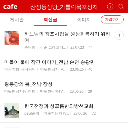
cafe
산정동성당_가톨릭목포성지
카
개
페
별
개
정
카
게시판
최신글
이미지
가입하기
보
별
페
전
전
보
검
댓
하느님의 창조사업을 원상회복하기 위하
카
1
체
기
색
체
글
여
페
글
수
글
게시판명
작성자
작성시간
조회수
손님방
김준 그레고리...
23.07.23
44
리
메
스
뉴
마을이 물에 잠긴 이야기_전남 순천 송광면
트
게시판명
작성자
작성시간
조회수
역사기행_사적탐방
따뜻한남자TV...
23.06.26
40
황룡강의 봄_전남 장성
게시판명
작성자
작성시간
조회수
따뜻한남자tv_여행
따뜻한남자TV...
23.06.26
29
한국전쟁과 성골롬반외방선교회
게시판명
작성자
작성시간
조회수
paul순례
따뜻한남자TV...
23.06.26
72