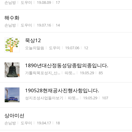
게시판명
작성자
작성시간
조회수
손님방
도우미
19.08.09
17
해수화
게시판명
작성자
작성시간
조회수
손님방
도우미
19.07.16
14
묵상12
게시판명
작성자
작성시간
조회수
오늘의말씀
도우미
19.07.06
12
1890년대산정동성당종탑의종입니다.
게시판명
작성자
작성시간
조회수
가톨릭목포성지_산...
따뜻...
19.05.29
85
190528현재공사진행사항입니다.
게시판명
작성자
작성시간
조회수
성지조성사업돌아보기
따뜻...
19.05.29
107
상아미선
게시판명
작성자
작성시간
조회수
손님방
도우미
19.04.17
18