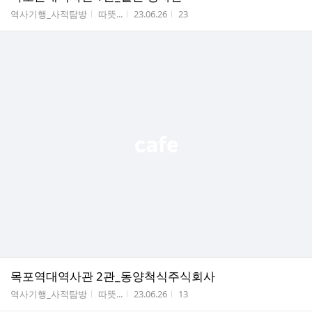
게시판명
작성자
작성시간
조회수
역사기행_사적탐방
따뜻...
23.06.26
23
목포역대역사관 2관_동양척식주식회사
게시판명
작성자
작성시간
조회수
역사기행_사적탐방
따뜻...
23.06.26
13