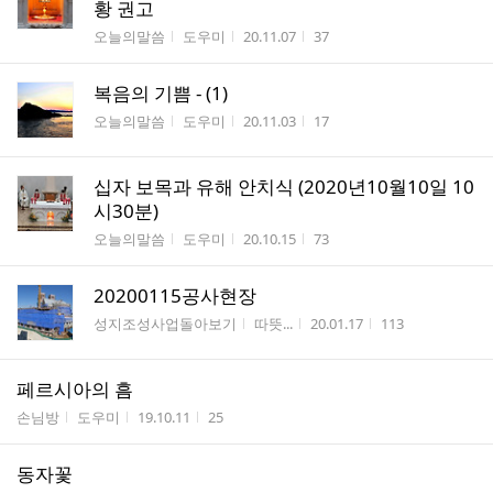
황 권고
게시판명
작성자
작성시간
조회수
오늘의말씀
도우미
20.11.07
37
복음의 기쁨 - (1)
게시판명
작성자
작성시간
조회수
오늘의말씀
도우미
20.11.03
17
십자 보목과 유해 안치식 (2020년10월10일 10
시30분)
게시판명
작성자
작성시간
조회수
오늘의말씀
도우미
20.10.15
73
20200115공사현장
게시판명
작성자
작성시간
조회수
성지조성사업돌아보기
따뜻...
20.01.17
113
페르시아의 흠
게시판명
작성자
작성시간
조회수
손님방
도우미
19.10.11
25
동자꽃