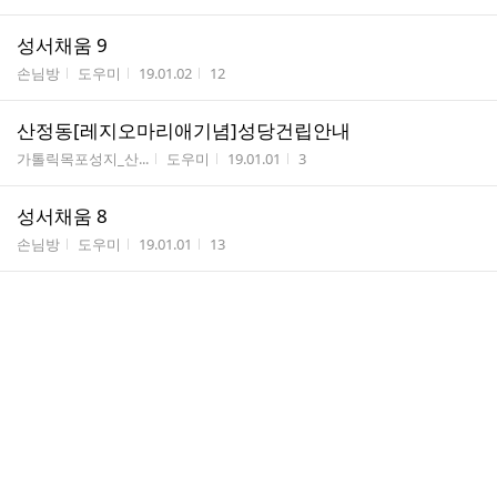
성서채움 9
게시판명
작성자
작성시간
조회수
손님방
도우미
19.01.02
12
산정동[레지오마리애기념]성당건립안내
게시판명
작성자
작성시간
조회수
가톨릭목포성지_산...
도우미
19.01.01
3
성서채움 8
게시판명
작성자
작성시간
조회수
손님방
도우미
19.01.01
13
성서채움 7
게시판명
작성자
작성시간
조회수
손님방
도우미
18.12.28
9
으아리꽃
게시판명
작성자
작성시간
조회수
손님방
도우미
18.12.20
6
성서채움 6