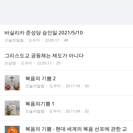
바실리카 준성당 승인일 2021/5/10
게시판명
작성자
작성시간
조회수
오늘의말씀
도우미
22.05.17
48
그리스도교 공동체는 제도가 아니다
게시판명
작성자
작성시간
조회수
손님방
도우미
22.05.17
25
복음의 기쁨 2
게시판명
작성자
작성시간
조회수
오늘의말씀
도우미
20.11.10
50
복음의기쁨 1
게시판명
작성자
작성시간
조회수
오늘의말씀
도우미
20.11.09
32
복음의 기쁨 - 현대 세계의 복음 선포에 관한 교