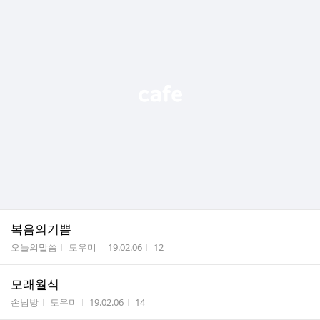
복음의기쁨
게시판명
작성자
작성시간
조회수
오늘의말씀
도우미
19.02.06
12
모래월식
게시판명
작성자
작성시간
조회수
손님방
도우미
19.02.06
14