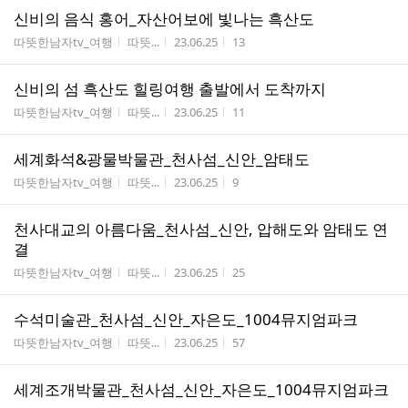
신비의 음식 홍어_자산어보에 빛나는 흑산도
게시판명
작성자
작성시간
조회수
따뜻한남자tv_여행
따뜻...
23.06.25
13
신비의 섬 흑산도 힐링여행 출발에서 도착까지
게시판명
작성자
작성시간
조회수
따뜻한남자tv_여행
따뜻...
23.06.25
11
세계화석&광물박물관_천사섬_신안_암태도
게시판명
작성자
작성시간
조회수
따뜻한남자tv_여행
따뜻...
23.06.25
9
천사대교의 아름다움_천사섬_신안, 압해도와 암태도 연
결
게시판명
작성자
작성시간
조회수
따뜻한남자tv_여행
따뜻...
23.06.25
25
수석미술관_천사섬_신안_자은도_1004뮤지엄파크
게시판명
작성자
작성시간
조회수
따뜻한남자tv_여행
따뜻...
23.06.25
57
세계조개박물관_천사섬_신안_자은도_1004뮤지엄파크