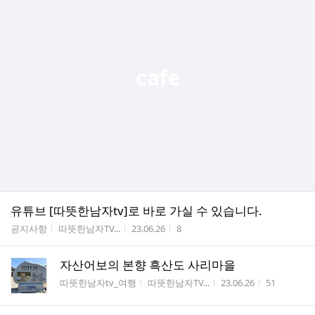
유튜브 [따뜻한남자tv]로 바로 가실 수 있습니다.
게시판명
작성자
작성시간
조회수
공지사항
따뜻한남자TV...
23.06.26
8
자산어보의 본향 흑산도 사리마을
게시판명
작성자
작성시간
조회수
따뜻한남자tv_여행
따뜻한남자TV...
23.06.26
51