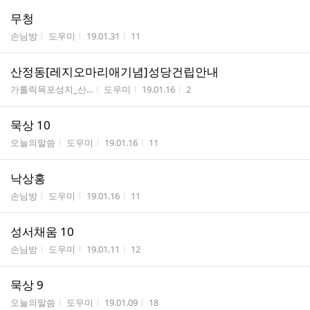
무청
게시판명
작성자
작성시간
조회수
손님방
도우미
19.01.31
11
산정동[레지오마리애기념]성당건립안내
게시판명
작성자
작성시간
조회수
가톨릭목포성지_산...
도우미
19.01.16
2
묵상 10
게시판명
작성자
작성시간
조회수
오늘의말씀
도우미
19.01.16
11
낙상홍
게시판명
작성자
작성시간
조회수
손님방
도우미
19.01.16
11
성서채움 10
게시판명
작성자
작성시간
조회수
손님방
도우미
19.01.11
12
묵상 9
게시판명
작성자
작성시간
조회수
오늘의말씀
도우미
19.01.09
18