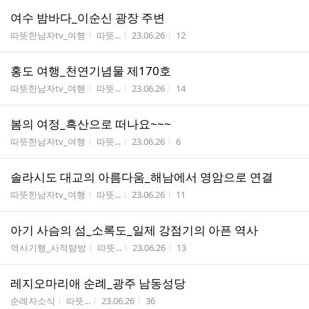
여수 밤바다_이순신 광장 주변
게시판명
작성자
작성시간
조회수
따뜻한남자tv_여행
따뜻...
23.06.26
12
홍도 여행_천연기념물 제170호
게시판명
작성자
작성시간
조회수
따뜻한남자tv_여행
따뜻...
23.06.26
14
봄의 여정_흑산으로 떠나요~~~
게시판명
작성자
작성시간
조회수
따뜻한남자tv_여행
따뜻...
23.06.26
6
솔라시도 대교의 아름다움_해남에서 영암으로 연결
게시판명
작성자
작성시간
조회수
따뜻한남자tv_여행
따뜻...
23.06.26
11
아기 사슴의 섬_소록도_일제 강점기의 아픈 역사
게시판명
작성자
작성시간
조회수
역사기행_사적탐방
따뜻...
23.06.26
13
레지오마리애 순례_광주 남동성당
게시판명
작성자
작성시간
조회수
순례자소식
따뜻...
23.06.26
36