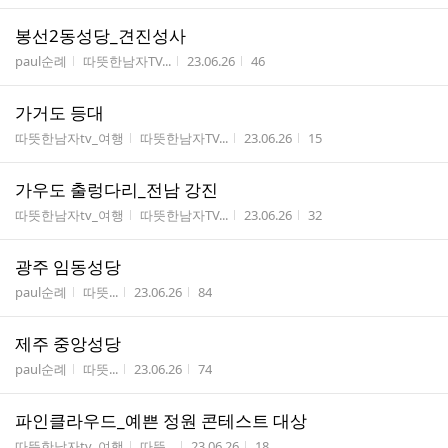
봉선2동성당_견진성사
게시판명
작성자
작성시간
조회수
paul순례
따뜻한남자TV...
23.06.26
46
가거도 등대
게시판명
작성자
작성시간
조회수
따뜻한남자tv_여행
따뜻한남자TV...
23.06.26
15
가우도 출렁다리_전남 강진
게시판명
작성자
작성시간
조회수
따뜻한남자tv_여행
따뜻한남자TV...
23.06.26
32
광주 임동성당
게시판명
작성자
작성시간
조회수
paul순례
따뜻...
23.06.26
84
제주 중앙성당
게시판명
작성자
작성시간
조회수
paul순례
따뜻...
23.06.26
74
파인클라우드_예쁜 정원 콘테스트 대상
게시판명
작성자
작성시간
조회수
따뜻한남자tv_여행
따뜻...
23.06.26
18