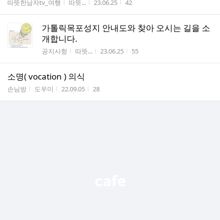
게시판명
작성자
작성시간
조회수
따뜻한남자tv_여행
따뜻...
23.06.25
42
가톨릭목포성지 안내도와 찾아 오시는 길을 소
개합니다.
게시판명
작성자
작성시간
조회수
공지사항
따뜻...
23.06.25
55
소명( vocation ) 의식
게시판명
작성자
작성시간
조회수
손님방
도우미
22.09.05
28