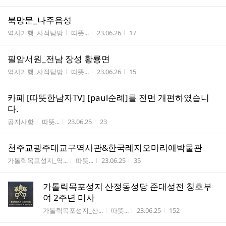
북망문_나주읍성
게시판명
작성자
작성시간
조회수
역사기행_사적탐방
따뜻...
23.06.26
17
필암서원_전남 장성 황룡면
게시판명
작성자
작성시간
조회수
역사기행_사적탐방
따뜻...
23.06.26
15
카페 [따뜻한남자TV] [paul순례]를 전면 개편하였습니
다.
게시판명
작성자
작성시간
조회수
공지사항
따뜻...
23.06.25
23
천주교광주대교구역사관&한국레지오마리애박물관
게시판명
작성자
작성시간
조회수
가톨릭목포성지_역...
따뜻...
23.06.25
35
가톨릭목포성지 산정동성당 준대성전 칭호부
여 2주년 미사
게시판명
작성자
작성시간
조회수
가톨릭목포성지_산...
따뜻...
23.06.25
152