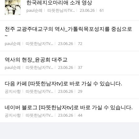
한국레지오마리애 소개 영상
게시판명
작성자
작성시간
조회수
paul순례
따뜻한남자TV...
23.06.26
61
천주 교광주대교구의 역사_가톨릭목포성지를 중심으로
~
게시판명
작성자
작성시간
조회수
paul순례
따뜻한남자TV...
23.06.26
72
역사의 현장_윤공희 대주교
게시판명
작성자
작성시간
조회수
paul순례
따뜻한남자TV...
23.06.26
37
다음 카페 [따뜻한남자tv]로 바로 가실 수 있습니다.
게시판명
작성자
작성시간
조회수
공지사항
따뜻한남자TV...
23.06.26
29
네이버 블로그 [따뜻한남자tv]로 바로 가실 수 있습니다.
게시판명
작성자
작성시간
조회수
공지사항
따뜻한남자TV...
23.06.26
44