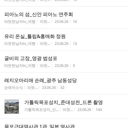
피아노의 섬_신안 피아노 연주회
게시판명
작성자
작성시간
조회수
따뜻한남자tv_여행
따뜻...
23.06.26
16
유리 온실_튤립&홍매화 정원
게시판명
작성자
작성시간
조회수
따뜻한남자tv_여행
따뜻...
23.06.26
13
굴비의 고장_영광 법성포
게시판명
작성자
작성시간
조회수
따뜻한남자tv_여행
따뜻...
23.06.26
9
레지오마리애 순례_광주 남동성당
게시판명
작성자
작성시간
조회수
순례자소식
따뜻...
23.06.26
32
가톨릭목포성지_준대성전_드론 촬영
게시판명
작성자
작성시간
조회수
가톨릭목포성지_산...
따뜻...
23.06.26
144
목포근대역사관 1관_일본 영사관