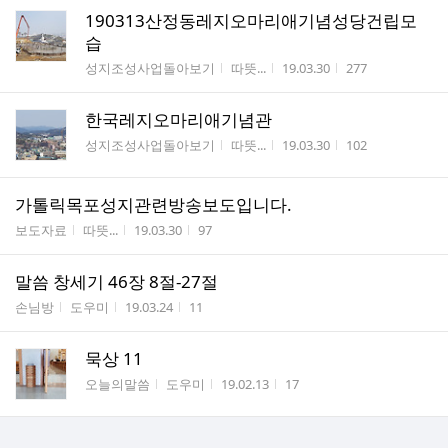
190313산정동레지오마리애기념성당건립모
습
게시판명
작성자
작성시간
조회수
성지조성사업돌아보기
따뜻...
19.03.30
277
한국레지오마리애기념관
게시판명
작성자
작성시간
조회수
성지조성사업돌아보기
따뜻...
19.03.30
102
가톨릭목포성지관련방송보도입니다.
게시판명
작성자
작성시간
조회수
보도자료
따뜻...
19.03.30
97
말씀 창세기 46장 8절-27절
게시판명
작성자
작성시간
조회수
손님방
도우미
19.03.24
11
묵상 11
게시판명
작성자
작성시간
조회수
오늘의말씀
도우미
19.02.13
17