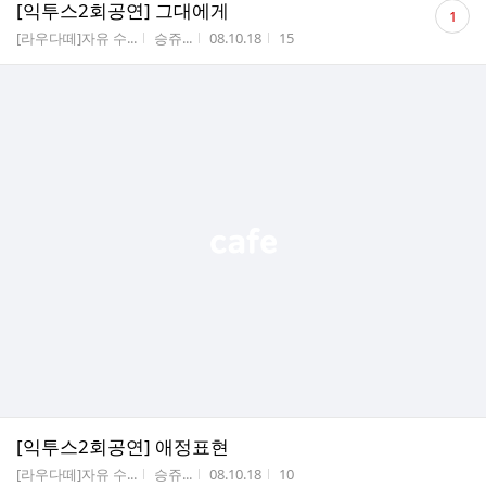
댓
[익투스2회공연] 그대에게
1
글
게시판명
작성자
작성시간
조회수
[라우다떼]자유 수...
승쥬...
08.10.18
15
수
[익투스2회공연] 애정표현
게시판명
작성자
작성시간
조회수
[라우다떼]자유 수...
승쥬...
08.10.18
10