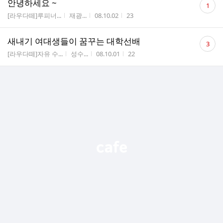
안녕하세요 ~
1
글
게시판명
작성자
작성시간
조회수
[라우다떼]루피너...
재광...
08.10.02
23
수
댓
새내기 여대생들이 꿈꾸는 대학선배
3
글
게시판명
작성자
작성시간
조회수
[라우다떼]자유 수...
성수...
08.10.01
22
수