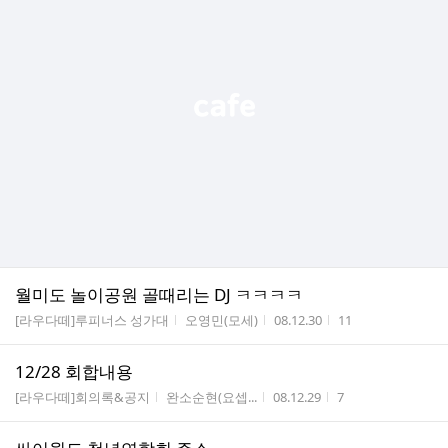
월미도 놀이공원 골때리는 DJ ㅋㅋㅋㅋ
게시판명
작성자
작성시간
조회수
[라우다떼]루피너스 성가대
오영민(모세)
08.12.30
11
12/28 회합내용
게시판명
작성자
작성시간
조회수
[라우다떼]회의록&공지
완소순현(요셉...
08.12.29
7