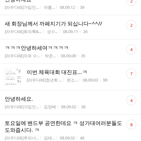
2
글
게시판명
작성자
작성시간
조회수
[라우다떼]가입인...
여름...
08.09.12
39
수
댓
새 회장님께서 까페지기가 되십니다~^^//
2
글
게시판명
작성자
작성시간
조회수
[라우다떼]회의록&...
성수...
08.09.11
26
수
댓
ㅋㅋㅋ안녕하세여ㅋㅋㅋㅋ
4
글
게시판명
작성자
작성시간
조회수
[라우다떼]자유 수...
박준...
08.09.08
35
수
댓
이번 체육대회 대진표...ㅋ
7
글
게시판명
작성자
작성시간
조회수
[라우다떼]청년회 ...
완소...
08.09.03
99
수
댓
안녕하세요.
4
글
게시판명
작성자
작성시간
조회수
[라우다떼]가입인...
김양배
08.09.02
36
수
댓
토요일에 밴드부 공연한데요 ㅋ 성가대여러분들도
8
글
도와줍시다. ㅋ
수
게시판명
작성자
작성시간
조회수
[라우다떼]루피너...
김태...
08.09.02
46