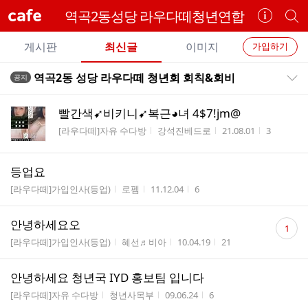
cafe
역곡2동성당 라우다떼청년연합
카
개
페
별
개
정
카
게시판
최신글
이미지
가입하기
보
별
페
전
전
보
검
역곡2동 성당 라우다떼 청년회 회칙&회비
공지
카
공지목록 펼치기/접기
체
기
색
체
페
글
글
빨간색➹비키니➹복근◕녀 4$7!jm@
리
메
게시판명
작성자
작성시간
조회수
[라우다떼]자유 수다방
강석진베드로
21.08.01
3
스
뉴
트
등업요
게시판명
작성자
작성시간
조회수
[라우다떼]가입인사(등업)
로펨
11.12.04
6
댓
안녕하세요오
1
글
게시판명
작성자
작성시간
조회수
[라우다떼]가입인사(등업)
혜선♬비아
10.04.19
21
수
안녕하세요 청년국 IYD 홍보팀 입니다
게시판명
작성자
작성시간
조회수
[라우다떼]자유 수다방
청년사목부
09.06.24
6