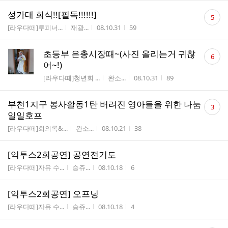
댓
성가대 회식!![필독!!!!!!]
5
글
게시판명
작성자
작성시간
조회수
[라우다떼]루피너...
재광...
08.10.31
59
수
댓
초등부 은총시장때~(사진 올리는거 귀찮
6
글
어~!)
수
게시판명
작성자
작성시간
조회수
[라우다떼]청년회 ...
완소...
08.10.31
89
댓
부천1지구 봉사활동1탄 버려진 영아들을 위한 나눔
3
글
일일호프
수
게시판명
작성자
작성시간
조회수
[라우다떼]회의록&...
완소...
08.10.21
38
[익투스2회공연] 공연전기도
게시판명
작성자
작성시간
조회수
[라우다떼]자유 수...
승쥬...
08.10.18
6
[익투스2회공연] 오프닝
게시판명
작성자
작성시간
조회수
[라우다떼]자유 수...
승쥬...
08.10.18
4