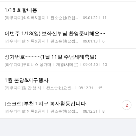
1/18 회합내용
게시판명
작성자
작성시간
조회수
[라우다떼]회의록&공지
완소순현(요셉...
09.01.22
11
이번주 1/18(일) 보좌신부님 환영준비해요~~
게시판명
작성자
작성시간
조회수
[라우다떼]회의록&공지
완소순현(요셉...
09.01.13
6
성가번호~~~~~(1월 11일 주님세례축일)
게시판명
작성자
작성시간
조회수
[라우다떼]루피너스 성가대
재광(시메온)
09.01.10
10
1월 본당&지구행사
게시판명
작성자
작성시간
조회수
[라우다떼]월 간 행 사
완소순현(요셉...
08.12.31
15
댓
[스크랩]부천 1지구 봉사활동갑니다.
2
글
게시판명
작성자
작성시간
조회수
[라우다떼]회의록&공지
완소순현(요셉...
08.12.31
8
수