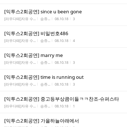
[익투스2회공연] since u been gone
게시판명
작성자
작성시간
조회수
[라우다떼]자유 수...
승쥬...
08.10.18
3
[익투스2회공연] 비밀번호486
게시판명
작성자
작성시간
조회수
[라우다떼]자유 수...
승쥬...
08.10.18
4
[익투스2회공연] marry me
게시판명
작성자
작성시간
조회수
[라우다떼]자유 수...
승쥬...
08.10.18
3
[익투스2회공연] time is running out
게시판명
작성자
작성시간
조회수
[라우다떼]자유 수...
승쥬...
08.10.18
3
[익투스2회공연] 중고등부상큼이들ㅋㅋ찬조-슈퍼스타
게시판명
작성자
작성시간
조회수
[라우다떼]자유 수...
승쥬...
08.10.18
1
[익투스2회공연] 가을하늘아래에서