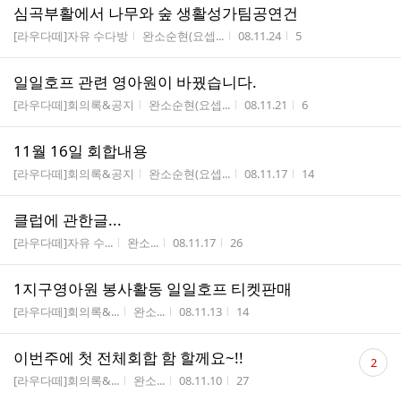
심곡부활에서 나무와 숲 생활성가팀공연건
게시판명
작성자
작성시간
조회수
[라우다떼]자유 수다방
완소순현(요셉...
08.11.24
5
일일호프 관련 영아원이 바꿨습니다.
게시판명
작성자
작성시간
조회수
[라우다떼]회의록&공지
완소순현(요셉...
08.11.21
6
11월 16일 회합내용
게시판명
작성자
작성시간
조회수
[라우다떼]회의록&공지
완소순현(요셉...
08.11.17
14
클럽에 관한글...
게시판명
작성자
작성시간
조회수
[라우다떼]자유 수...
완소...
08.11.17
26
1지구영아원 봉사활동 일일호프 티켓판매
게시판명
작성자
작성시간
조회수
[라우다떼]회의록&...
완소...
08.11.13
14
댓
이번주에 첫 전체회합 함 할께요~!!
2
글
게시판명
작성자
작성시간
조회수
[라우다떼]회의록&...
완소...
08.11.10
27
수