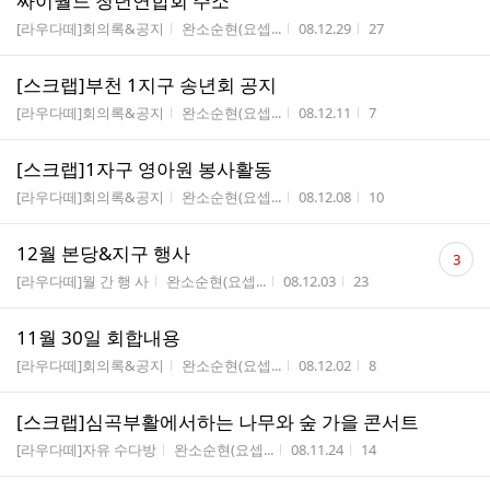
싸이월드 청년연합회 주소
게시판명
작성자
작성시간
조회수
[라우다떼]회의록&공지
완소순현(요셉...
08.12.29
27
[스크랩]부천 1지구 송년회 공지
게시판명
작성자
작성시간
조회수
[라우다떼]회의록&공지
완소순현(요셉...
08.12.11
7
[스크랩]1자구 영아원 봉사활동
게시판명
작성자
작성시간
조회수
[라우다떼]회의록&공지
완소순현(요셉...
08.12.08
10
댓
12월 본당&지구 행사
3
글
게시판명
작성자
작성시간
조회수
[라우다떼]월 간 행 사
완소순현(요셉...
08.12.03
23
수
11월 30일 회합내용
게시판명
작성자
작성시간
조회수
[라우다떼]회의록&공지
완소순현(요셉...
08.12.02
8
[스크랩]심곡부활에서하는 나무와 숲 가을 콘서트
게시판명
작성자
작성시간
조회수
[라우다떼]자유 수다방
완소순현(요셉...
08.11.24
14