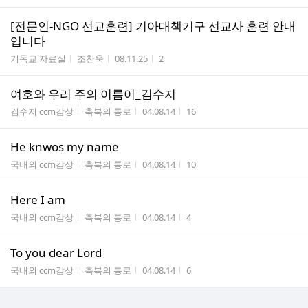
[전문인-NGO 선교훈련] 기아대책기구 선교사 훈련 안내
입니다
게시판명
작성자
작성시간
조회수
기독교 자료실
조찬욱
08.11.25
2
여호와 우리 주의 이름이_김수지
게시판명
작성자
작성시간
조회수
김수지 ccm감상
축복의 통로
04.08.14
16
He knwos my name
게시판명
작성자
작성시간
조회수
국내외 ccm감상
축복의 통로
04.08.14
10
Here I am
게시판명
작성자
작성시간
조회수
국내외 ccm감상
축복의 통로
04.08.14
4
To you dear Lord
게시판명
작성자
작성시간
조회수
국내외 ccm감상
축복의 통로
04.08.14
6