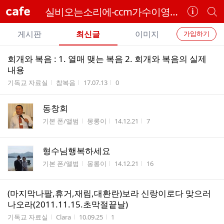
cafe
실비오는소리에-ccm가수이영화카페
카
개
페
별
개
정
카
게시판
최신글
이미지
가입하기
보
별
페
전
전
보
검
회개와 복음 : 1. 열매 맺는 복음 2. 회개와 복음의 실제
카
체
기
색
체
내용
페
글
글
게시판명
작성자
작성시간
조회수
기독교 자료실
참복음
17.07.13
0
리
메
스
뉴
동창회
트
게시판명
작성자
작성시간
조회수
기본 폰/앨범
몽롱이
14.12.21
7
형수님행복하세요
게시판명
작성자
작성시간
조회수
기본 폰/앨범
몽롱이
14.12.21
16
(마지막나팔,휴거,재림,대환란)보라 신랑이로다 맞으러
나오라(2011.11.15.초막절끝날)
게시판명
작성자
작성시간
조회수
기독교 자료실
Clara
10.09.25
1