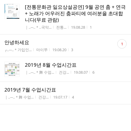
[전통문화관 일요상설공연] 9월 공연 춤 + 연극
+ 노래가 어우러진 춤파티에 여러분을 초대합
니다(무료 관람)
게시판명
작성자
작성시간
조회수
｜‥─‥＊‥국악...
전통...
19.08.28
1
댓
안녕하세요
1
글
게시판명
작성자
작성시간
조회수
┌‥─‥＊가입인...
마이쭈
19.08.20
3
수
2019년 8월 수업시간표
게시판명
작성자
작성시간
조회수
｜‥─‥＊舞 수업...
건강...
19.08.07
6
2019년 7월 수업시간표
게시판명
작성자
작성시간
조회수
｜‥─‥＊舞 수업...
건강...
19.07.17
4
[전통문화관 일요상설공연] 바라지의 축원 무
대(무료 관람)
게시판명
작성자
작성시간
조회수
｜‥─‥＊‥국악...
전통...
19.06.28
3