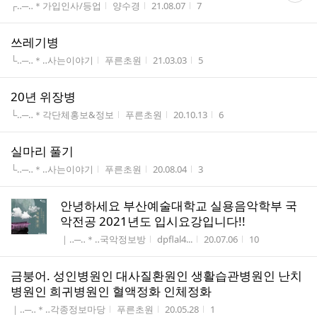
게시판명
작성자
작성시간
조회수
┌‥─‥＊가입인사/등업
양수경
21.08.07
7
수
쓰레기병
게시판명
작성자
작성시간
조회수
└‥─‥＊‥사는이야기
푸른초원
21.03.03
5
20년 위장병
게시판명
작성자
작성시간
조회수
└‥─‥＊각단체홍보&정보
푸른초원
20.10.13
6
실마리 풀기
게시판명
작성자
작성시간
조회수
└‥─‥＊‥사는이야기
푸른초원
20.08.04
3
안녕하세요 부산예술대학교 실용음악학부 국
악전공 2021년도 입시요강입니다!!
게시판명
작성자
작성시간
조회수
｜‥─‥＊‥국악정보방
dpflal4...
20.07.06
10
금붕어. 성인병원인 대사질환원인 생활습관병원인 난치
병원인 희귀병원인 혈액정화 인체정화
게시판명
작성자
작성시간
조회수
｜‥─‥＊‥각종정보마당
푸른초원
20.05.28
1