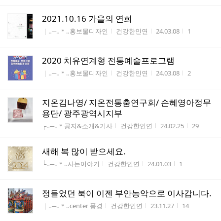
2021.10.16 가을의 연희
게시판명
작성자
작성시간
조회수
｜‥─‥＊‥홍보물디자인
건강한인연
24.03.08
1
2020 치유연계형 전통예술프로그램
게시판명
작성자
작성시간
조회수
｜‥─‥＊‥홍보물디자인
건강한인연
24.03.08
2
지온김나영/ 지온전통춤연구회/ 손혜영아정무
용단/ 광주광역시지부
게시판명
작성자
작성시간
조회수
┌‥─‥＊공지&소개&기사
건강한인연
24.02.25
29
새해 복 많이 받으세요.
게시판명
작성자
작성시간
조회수
└‥─‥＊‥사는이야기
건강한인연
24.01.03
1
정들었던 북이 이젠 부안농악으로 이사갑니다.
게시판명
작성자
작성시간
조회수
｜‥─‥＊‥center 풍경
건강한인연
23.11.27
14