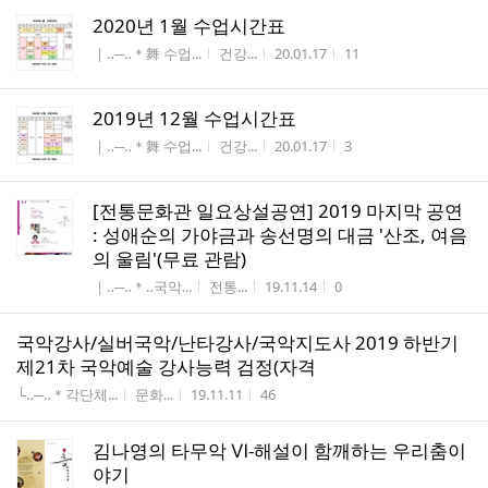
2020년 1월 수업시간표
게시판명
작성자
작성시간
조회수
｜‥─‥＊舞 수업...
건강...
20.01.17
11
2019년 12월 수업시간표
게시판명
작성자
작성시간
조회수
｜‥─‥＊舞 수업...
건강...
20.01.17
3
[전통문화관 일요상설공연] 2019 마지막 공연
: 성애순의 가야금과 송선명의 대금 '산조, 여음
의 울림'(무료 관람)
게시판명
작성자
작성시간
조회수
｜‥─‥＊‥국악...
전통...
19.11.14
0
국악강사/실버국악/난타강사/국악지도사 2019 하반기
제21차 국악예술 강사능력 검정(자격
게시판명
작성자
작성시간
조회수
└‥─‥＊각단체...
문화...
19.11.11
46
김나영의 타무악 Ⅵ-해설이 함깨하는 우리춤이
야기