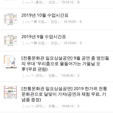
게시판명
작성자
작성시간
조회수
｜‥─‥＊‥홍보...
건강...
19.10.12
8
2019년 10월 수업시간표
게시판명
작성자
작성시간
조회수
｜‥─‥＊舞 수업...
건강...
19.10.04
6
2019년 9월 수업시간표
게시판명
작성자
작성시간
조회수
｜‥─‥＊舞 수업...
건강...
19.10.04
3
[전통문화관 일요상설공연] 9월 공연 춤 명인들
의 무대 '우리춤으로 물들어가는 가을날 오
후'(무료 관람)
게시판명
작성자
작성시간
조회수
｜‥─‥＊‥국악...
전통...
19.09.20
2
[전통문화관 일요상설공연] 2019 한가위 전통
문화관으로 달맞이 가자(공연과 체험 무료, 기
념품 증정)
게시판명
작성자
작성시간
조회수
｜‥─‥＊‥국악...
전통...
19.09.13
0