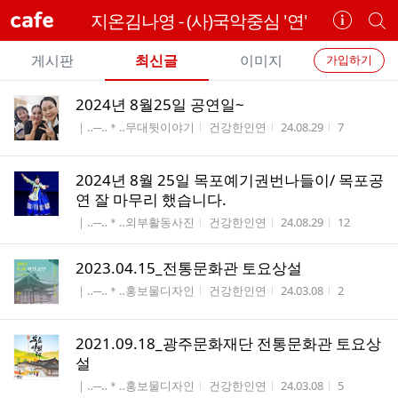
cafe
지온김나영 - (사)국악중심 '연'
카
개
페
별
개
정
카
게시판
최신글
이미지
가입하기
보
별
페
전
전
보
검
2024년 8월25일 공연일~
카
체
기
색
체
게시판명
작성자
작성시간
조회수
｜‥─‥＊‥무대뒷이야기
건강한인연
24.08.29
7
페
글
글
리
메
스
2024년 8월 25일 목포예기권번나들이/ 목포공
뉴
트
연 잘 마무리 했습니다.
게시판명
작성자
작성시간
조회수
｜‥─‥＊‥외부활동사진
건강한인연
24.08.29
12
2023.04.15_전통문화관 토요상설
게시판명
작성자
작성시간
조회수
｜‥─‥＊‥홍보물디자인
건강한인연
24.03.08
2
2021.09.18_광주문화재단 전통문화관 토요상
설
게시판명
작성자
작성시간
조회수
｜‥─‥＊‥홍보물디자인
건강한인연
24.03.08
5