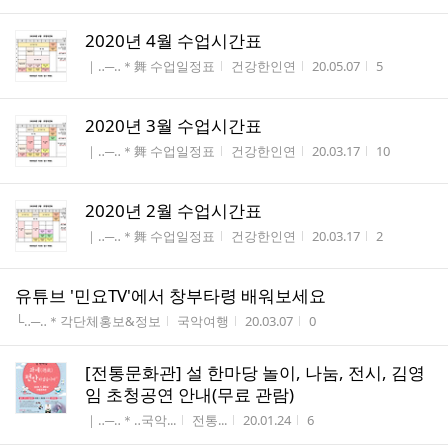
2020년 4월 수업시간표
게시판명
작성자
작성시간
조회수
｜‥─‥＊舞 수업일정표
건강한인연
20.05.07
5
2020년 3월 수업시간표
게시판명
작성자
작성시간
조회수
｜‥─‥＊舞 수업일정표
건강한인연
20.03.17
10
2020년 2월 수업시간표
게시판명
작성자
작성시간
조회수
｜‥─‥＊舞 수업일정표
건강한인연
20.03.17
2
유튜브 '민요TV'에서 창부타령 배워보세요
게시판명
작성자
작성시간
조회수
└‥─‥＊각단체홍보&정보
국악여행
20.03.07
0
[전통문화관] 설 한마당 놀이, 나눔, 전시, 김영
임 초청공연 안내(무료 관람)
게시판명
작성자
작성시간
조회수
｜‥─‥＊‥국악...
전통...
20.01.24
6