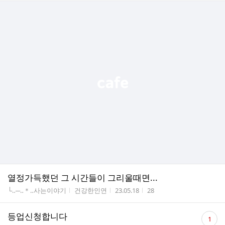
열정가득했던 그 시간들이 그리울때면...
게시판명
작성자
작성시간
조회수
└‥─‥＊‥사는이야기
건강한인연
23.05.18
28
댓
등업신청합니다
1
글