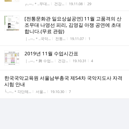
게시판명
작성자
작성시간
조회수
┌‥─‥＊‥무대...
건강...
19.11.08
29
[전통문화관 일요상설공연] 11월 고품격의 산
조무대 나영선 피리, 김영길 아쟁 공연에 초대
합니다.(무료 관람)
게시판명
작성자
작성시간
조회수
｜‥─‥＊‥국악...
전통...
19.11.07
1
2019년 11월 수업시간표
게시판명
작성자
작성시간
조회수
｜‥─‥＊舞 수업...
건강...
19.10.31
4
한국국악교육원 서울남부총국 제54차 국악지도사 자격
시험 안내
게시판명
작성자
작성시간
조회수
└‥─‥＊각단체...
서울...
19.10.30
7