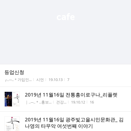
등업신청
게시판명
작성자
작성시간
조회수
┌‥─‥＊가입인...
시언
19.10.13
7
2019년 11월16일 전통흥이로구나_리플렛
게시판명
작성자
작성시간
조회수
｜‥─‥＊‥홍보...
건강...
19.10.12
16
2019년 11월16일 광주빛고을시민문화관_ 김
나영의 타무악 여섯번째 이야기