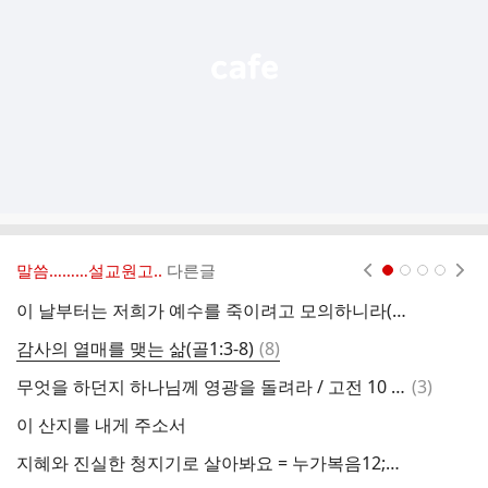
기
말씀………설교원고..
다른글
현재페이지 1
2
3
4
이 날부터는 저희가 예수를 죽이려고 모의하니라(요11:50-53)
회
댓
감사의 열매를 맺는 삶(골1:3-8)
(
8
)
글
댓
무엇을 하던지 하나님께 영광을 돌려라 / 고전 10 : 31
(
3
)
글
이 산지를 내게 주소서
맥
지혜와 진실한 청지기로 살아봐요 = 누가복음12;41-48(260705)
죄