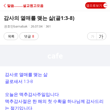
C
말씀………설교원고모음
앱으로보기
A
감사의 열매를 맺는 삶(골1:3-8)
F
작
작
조
권호만barnabak
26.07.04
361
성
성
회
E
자
시
수
글
가
글
목록
댓글
8
가
간
자
자
크
크
기
기
크
작
게
게
감사로 열매를 맺는 삶
골로새서
1:3-8
오늘은 맥추감사주일입니다
.
맥추감사절은 한 해의 첫 수확을 하나님께 감사드리
는 절기입니다
.