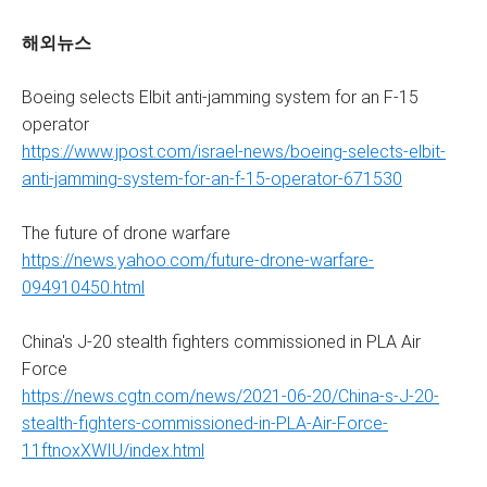
해외뉴스
Boeing selects Elbit anti-jamming system for an F-15
operator
https://www.jpost.com/israel-news/boeing-selects-elbit-
anti-jamming-system-for-an-f-15-operator-671530
The future of drone warfare
https://news.yahoo.com/future-drone-warfare-
094910450.html
China's J-20 stealth fighters commissioned in PLA Air
Force
https://news.cgtn.com/news/2021-06-20/China-s-J-20-
stealth-fighters-commissioned-in-PLA-Air-Force-
11ftnoxXWIU/index.html