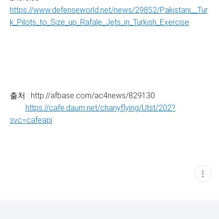
https://www.defenseworld.net/news/29852/Pakistani__Tur
k_Pilots_to_Size_up_Rafale_Jets_in_Turkish_Exercise
출처 : http://afbase.com/ac4news/829130
https://cafe.daum.net/chanyflying/Utst/202?
svc=cafeapi
현
재
게
시
글
추
가