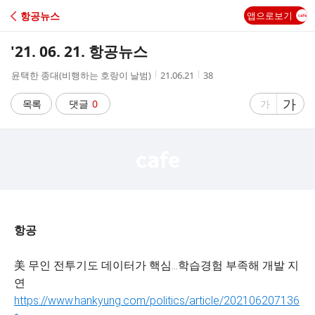
C
항공뉴스
앱으로보기
A
'21. 06. 21. 항공뉴스
F
작
작
조
윤택한 종대(비행하는 호랑이 날범)
21.06.21
38
성
성
회
E
자
시
수
글
가
글
목록
댓글
0
가
간
자
자
크
크
기
기
크
작
게
게
항공
美 무인 전투기도 데이터가 핵심…학습경험 부족해 개발 지
연
https://www.hankyung.com/politics/article/202106207136