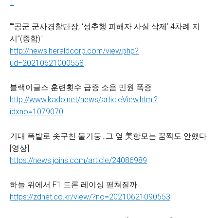
1
"“공군 군사경찰단장, ‘성추행 피해자 사실 삭제’ 4차례 지
시”(종합)"
http://news.heraldcorp.com/view.php?
ud=20210621000558
블랙이글스 훈련횟수 급증 소음 민원 폭증
http://www.kado.net/news/articleView.html?
idxno=1079070
거대 폭발로 솟구친 물기둥…그 옆 美항모는 꿈쩍도 안했다
[영상]
https://news.joins.com/article/24086989
하늘 위에서 F1 드론 레이싱 펼쳐질까
https://zdnet.co.kr/view/?no=20210621090553