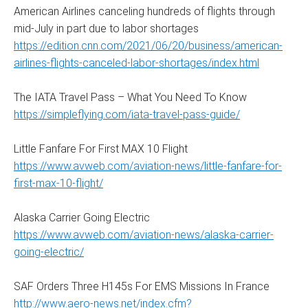
American Airlines canceling hundreds of flights through
mid-July in part due to labor shortages
https://edition.cnn.com/2021/06/20/business/american-
airlines-flights-canceled-labor-shortages/index.html
The IATA Travel Pass – What You Need To Know
https://simpleflying.com/iata-travel-pass-guide/
Little Fanfare For First MAX 10 Flight
https://www.avweb.com/aviation-news/little-fanfare-for-
first-max-10-flight/
Alaska Carrier Going Electric
https://www.avweb.com/aviation-news/alaska-carrier-
going-electric/
SAF Orders Three H145s For EMS Missions In France
http://www.aero-news.net/index.cfm?