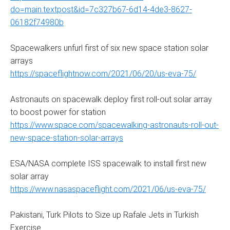
do=main.textpost&id=7c327b67-6d14-4de3-8627-
06182f74980b
Spacewalkers unfurl first of six new space station solar
arrays
https://spaceflightnow.com/2021/06/20/us-eva-75/
Astronauts on spacewalk deploy first roll-out solar array
to boost power for station
https://www.space.com/spacewalking-astronauts-roll-out-
new-space-station-solar-arrays
ESA/NASA complete ISS spacewalk to install first new
solar array
https://www.nasaspaceflight.com/2021/06/us-eva-75/
Pakistani, Turk Pilots to Size up Rafale Jets in Turkish
Exercise