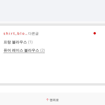
s h i r t , b l o ..
다른글
현재페이지 1
댓
프랑 블라우스
(
1
)
글
댓
퓨어 레이스 블라우스
(
2
)
글
맨위로