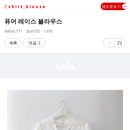
C
s h i r t , b l o u s e
앱으로보기
A
퓨어 레이스 블라우스
F
작
작
조
BAGEL777
26.07.02
1,970
성
성
회
E
자
시
수
글
가
글
목록
댓글
2
가
간
자
자
크
크
기
기
크
작
게
게