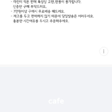
현
재
게
시
글
추
가
기
능
열
기