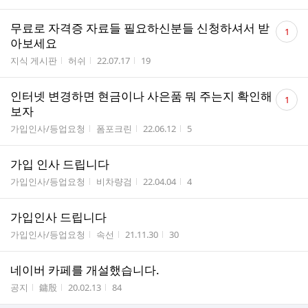
댓
무료로 자격증 자료들 필요하신분들 신청하셔서 받
1
글
아보세요
수
게시판명
작성자
작성시간
조회수
지식 게시판
허쉬
22.07.17
19
댓
인터넷 변경하면 현금이나 사은품 뭐 주는지 확인해
1
글
보자
수
게시판명
작성자
작성시간
조회수
가입인사/등업요청
폼포크린
22.06.12
5
가입 인사 드립니다
게시판명
작성자
작성시간
조회수
가입인사/등업요청
비차량검
22.04.04
4
가입인사 드립니다
게시판명
작성자
작성시간
조회수
가입인사/등업요청
속선
21.11.30
30
네이버 카페를 개설했습니다.
게시판명
작성자
작성시간
조회수
공지
鏞殷
20.02.13
84