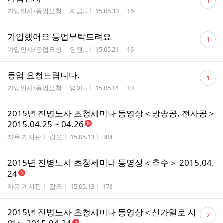
1
글
게시판명
작성자
작성시간
조회수
가입인사/등업요청
지금...
15.05.30
16
수
댓
가입했어요 등업부탁드려요
1
글
게시판명
작성자
작성시간
조회수
가입인사/등업요청
영원...
15.05.21
16
수
댓
등업 요청드립니다.
1
글
게시판명
작성자
작성시간
조회수
가입인사/등업요청
병아...
15.05.14
10
수
2015년 진병노사 초청세미나 동영상＜방송공, 전사공＞
2015.04.25 ~ 04.26
게시판명
작성자
작성시간
조회수
자유 게시판
갑오
15.05.13
304
2015년 진병노사 초청세미나 동영상＜추수＞ 2015.04.
24
게시판명
작성자
작성시간
조회수
자유 게시판
갑오
15.05.13
178
댓
2015년 진병노사 초청세미나 동영상＜신가일로 시
2
글
연＞ 2015.04.24