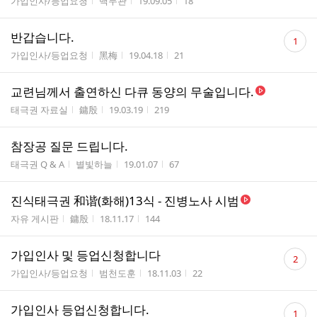
게시판명
작성자
작성시간
조회수
가입인사/등업요청
백무관
19.09.05
18
수
댓
반갑습니다.
1
글
게시판명
작성자
작성시간
조회수
가입인사/등업요청
黑梅
19.04.18
21
수
교련님께서 출연하신 다큐 동양의 무술입니다.
게시판명
작성자
작성시간
조회수
태극권 자료실
鏞殷
19.03.19
219
참장공 질문 드립니다.
게시판명
작성자
작성시간
조회수
태극권 Q & A
별빛하늘
19.01.07
67
진식태극권 和谐(화해)13식 - 진병노사 시범
게시판명
작성자
작성시간
조회수
자유 게시판
鏞殷
18.11.17
144
댓
가입인사 및 등업신청합니다
2
글
게시판명
작성자
작성시간
조회수
가입인사/등업요청
범천도훈
18.11.03
22
수
댓
가입인사 등업신청합니다.
1