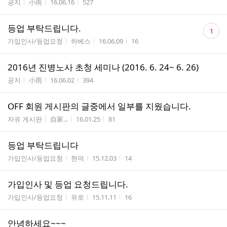
게시판명
작성자
작성시간
조회수
공지
小雨
16.06.16
527
댓
등업 부탁드립니다.
1
글
게시판명
작성자
작성시간
조회수
가입인사/등업요청
하베스
16.06.09
16
수
2016년 진병노사 초청 세미나 (2016. 6. 24~ 6. 26)
게시판명
작성자
작성시간
조회수
공지
小雨
16.06.02
394
OFF 회원 게시판의 글중에서 일부를 지웠습니다.
게시판명
작성자
작성시간
조회수
자유 게시판
自家...
16.01.25
81
등업 부탁드립니다
게시판명
작성자
작성시간
조회수
가입인사/등업요청
현덕
15.12.03
14
가입인사 및 등업 요청드립니다.
게시판명
작성자
작성시간
조회수
가입인사/등업요청
유로
15.11.11
16
안녕하세요~~~