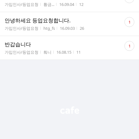
글
게시판명
작성자
작성시간
조회수
가입인사/등업요청
황금...
16.09.04
12
수
댓
안녕하세요 등업요청합니다.
1
글
게시판명
작성자
작성시간
조회수
가입인사/등업요청
htg_fs
16.09.03
26
수
댓
반갑습니다
1
글
게시판명
작성자
작성시간
조회수
가입인사/등업요청
훠니
16.08.15
11
수