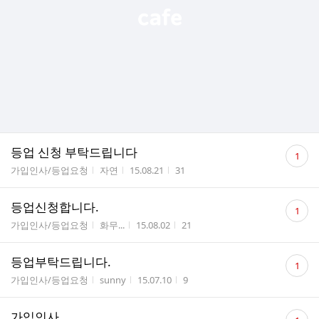
댓
등업 신청 부탁드립니다
1
글
게시판명
작성자
작성시간
조회수
가입인사/등업요청
자연
15.08.21
31
수
댓
등업신청합니다.
1
글
게시판명
작성자
작성시간
조회수
가입인사/등업요청
화무...
15.08.02
21
수
댓
등업부탁드립니다.
1
글
게시판명
작성자
작성시간
조회수
가입인사/등업요청
sunny
15.07.10
9
수
댓
가입인사