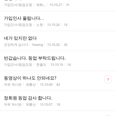
게시판명
작성자
작성시간
조회수
가입인사/등업요청
매화...
15.10.27
31
가입인사 올립니다. .
게시판명
작성자
작성시간
조회수
가입인사/등업요청
노현
15.10.26
14
네가 있지만 없다
게시판명
작성자
작성시간
조회수
건강하게 삽시다
hwang
15.10.20
26
반갑습니다. 등업 부탁드립니다.
게시판명
작성자
작성시간
조회수
가입인사/등업요청
한울프
15.10.19
14
댓
동영상이 하나도 안되네요?
1
글
게시판명
작성자
작성시간
조회수
자유 게시판
계룡산
15.10.09
82
수
정회원 등업 감사 합니다.
게시판명
작성자
작성시간
조회수
자유 게시판
계룡산
15.10.07
18
댓