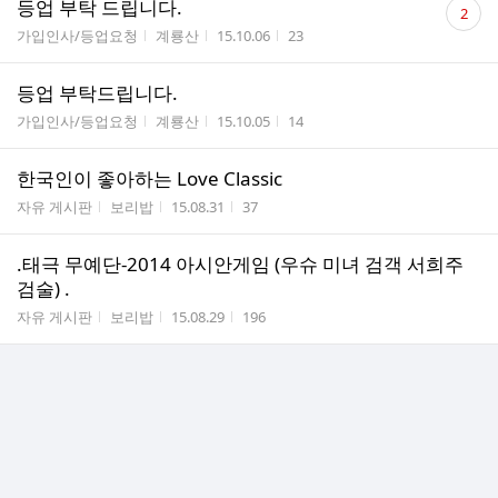
등업 부탁 드립니다.
2
글
게시판명
작성자
작성시간
조회수
가입인사/등업요청
계룡산
15.10.06
23
수
등업 부탁드립니다.
게시판명
작성자
작성시간
조회수
가입인사/등업요청
계룡산
15.10.05
14
한국인이 좋아하는 Love Classic
게시판명
작성자
작성시간
조회수
자유 게시판
보리밥
15.08.31
37
.태극 무예단-2014 아시안게임 (우슈 미녀 검객 서희주
검술) .
게시판명
작성자
작성시간
조회수
자유 게시판
보리밥
15.08.29
196