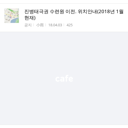
진병태극권 수련원 이전. 위치안내(2018년 1월
현재)
게시판명
작성자
작성시간
조회수
공지
小雨
18.04.03
425