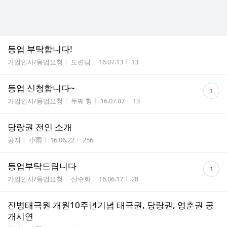
등업 부탁합니다!
게시판명
작성자
작성시간
조회수
가입인사/등업요청
도련님
16.07.13
13
댓
등업 신청합니다~
1
글
게시판명
작성자
작성시간
조회수
가입인사/등업요청
두째 형
16.07.07
13
수
당랑권 전인 소개
게시판명
작성자
작성시간
조회수
공지
小雨
16.06.22
256
댓
등업부탁드립니다
1
글
게시판명
작성자
작성시간
조회수
가입인사/등업요청
산수화
16.06.17
28
수
진병태극원 개원10주년기념 태극권, 당랑권, 영춘권 공
개시연