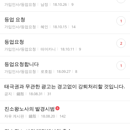
글
게시판명
작성자
작성시간
조회수
가입인사/등업요청
남정
18.10.26
9
수
댓
등업 요청
1
글
게시판명
작성자
작성시간
조회수
가입인사/등업요청
혜인
18.10.15
14
수
댓
등업요청
2
글
게시판명
작성자
작성시간
조회수
가입인사/등업요청
떠어카니
18.10.11
9
수
댓
등업요청합니다
1
글
게시판명
작성자
작성시간
조회수
가입인사/등업요청
로호컴
18.09.27
8
수
태극권과 무관한 광고는 경고없이 강퇴처리할 것입니다.
게시판명
작성자
작성시간
조회수
공지
鏞殷
18.08.31
31
진소왕노사의 발경시범
게시판명
작성자
작성시간
조회수
자유 게시판
鏞殷
18.08.20
142