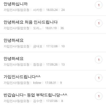
댓
안녕하십니까
1
글
게시판명
작성자
작성시간
조회수
가입인사/등업요청
사카린
18.03.24
24
수
댓
안녕하세요 처음 인사드립니다
1
글
게시판명
작성자
작성시간
조회수
가입인사/등업요청
도리...
18.01.19
36
수
안녕하세요
게시판명
작성자
작성시간
조회수
가입인사/등업요청
금대표
17.12.08
10
댓
안녕하세요
1
글
게시판명
작성자
작성시간
조회수
가입인사/등업요청
참장공
17.09.26
13
수
댓
가입인사드립니다^^
1
글
게시판명
작성자
작성시간
조회수
가입인사/등업요청
kslow
17.08.31
9
수
댓
반갑습니다~ 등업 부탁드립니당~^^
1
글
게시판명
작성자
작성시간
조회수
가입인사/등업요청
김수연
17.07.06
8
수