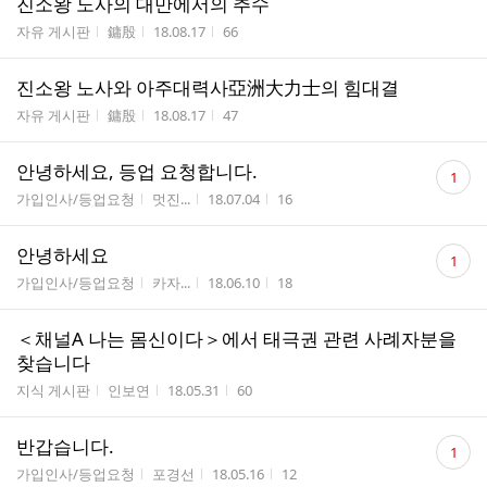
진소왕 노사의 대만에서의 추수
게시판명
작성자
작성시간
조회수
자유 게시판
鏞殷
18.08.17
66
진소왕 노사와 아주대력사亞洲大力士의 힘대결
게시판명
작성자
작성시간
조회수
자유 게시판
鏞殷
18.08.17
47
댓
안녕하세요, 등업 요청합니다.
1
글
게시판명
작성자
작성시간
조회수
가입인사/등업요청
멋진...
18.07.04
16
수
댓
안녕하세요
1
글
게시판명
작성자
작성시간
조회수
가입인사/등업요청
카자...
18.06.10
18
수
＜채널A 나는 몸신이다＞에서 태극권 관련 사례자분을
찾습니다
게시판명
작성자
작성시간
조회수
지식 게시판
인보연
18.05.31
60
댓
반갑습니다.
1
글
게시판명
작성자
작성시간
조회수
가입인사/등업요청
포경선
18.05.16
12
수