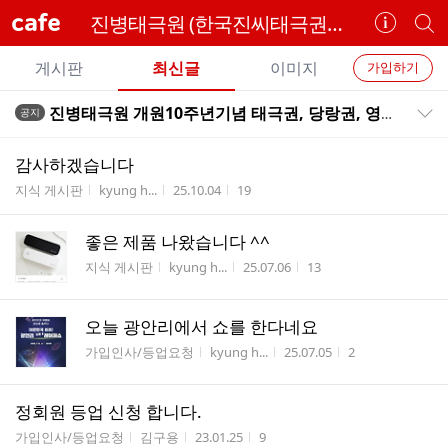
cafe
진병태극원 (한국진씨태극권협회)
카
개
페
별
개
정
카
게시판
최신글
이미지
가입하기
보
별
페
전
전
보
검
진병태극원 개원10주년기념 태극권, 당랑권, 영춘권 공개시연
공지
카
공지목록 펼치기/접기
체
기
색
체
페
글
글
감사하겠습니다
리
메
게시판명
작성자
작성시간
조회수
지식 게시판
kyung h...
25.10.04
19
스
뉴
트
좋은 제품 나왔습니다 ^^
게시판명
작성자
작성시간
조회수
지식 게시판
kyung h...
25.07.06
13
오늘 광안리에서 쇼를 한다네요
게시판명
작성자
작성시간
조회수
가입인사/등업요청
kyung h...
25.07.05
2
정회원 등업 신청 합니다.
게시판명
작성자
작성시간
조회수
가입인사/등업요청
김구용
23.01.25
9