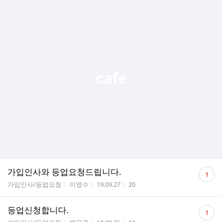
댓
가입인사와 등업요청드립니다.
1
글
게시판명
작성자
작성시간
조회수
가입인사/등업요청
이영수
19.09.27
20
수
댓
등업신청합니다.
1
글