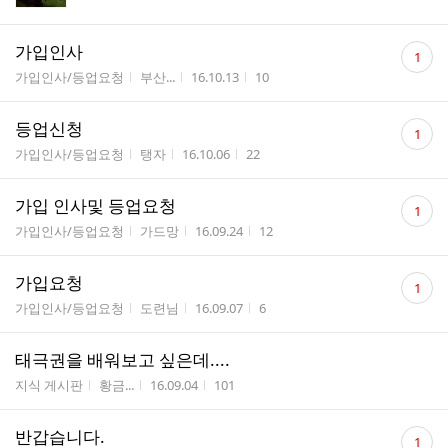
수
댓
가입인사
1
글
게시판명
작성자
작성시간
조회수
가입인사/등업요청
부산...
16.10.13
10
수
댓
등업신청
1
글
게시판명
작성자
작성시간
조회수
가입인사/등업요청
탱자
16.10.06
22
수
댓
가입 인사및 등업요청
1
글
게시판명
작성자
작성시간
조회수
가입인사/등업요청
가드망
16.09.24
12
수
댓
가입요청
1
글
게시판명
작성자
작성시간
조회수
가입인사/등업요청
도련님
16.09.07
6
수
태극권을 배워보고 싶은데....
게시판명
작성자
작성시간
조회수
지식 게시판
황금...
16.09.04
101
댓
반갑습니다.
1