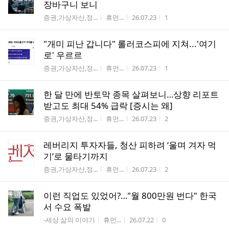
장바구니 보니
게시판명
작성자
작성시간
조회수
증권,가상자산,정...
휴먼...
26.07.23
1
"개미 피난 갑니다" 롤러코스피에 지쳐...'여기
로' 우르르
게시판명
작성자
작성시간
조회수
증권,가상자산,정...
휴먼...
26.07.23
1
한 달 만에 반토막 종목 살펴보니…상향 리포트
받고도 최대 54% 급락 [증시는 왜]
게시판명
작성자
작성시간
조회수
증권,가상자산,정...
휴먼...
26.07.23
2
레버리지 투자자들, 청산 피하려 ‘울며 겨자 먹
기’로 물타기까지
게시판명
작성자
작성시간
조회수
증권,가상자산,정...
휴먼...
26.07.23
2
이런 직업도 있었어?…"월 800만원 번다" 한국
서 수요 폭발
게시판명
작성자
작성시간
조회수
-세상 삶의 이야기
휴먼...
26.07.22
0