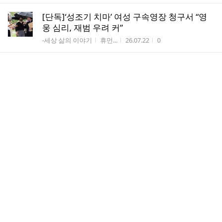
[단독]‘성조기 치마’ 여성 구속영장 청구서 “영
웅 심리, 재범 우려 커”
게시판명
작성자
작성시간
조회수
-세상 삶의 이야기
휴먼...
26.07.22
0
“주말 아침마다 북적북적하더니”…외국인들 ‘K
등산’ 열풍
게시판명
작성자
작성시간
조회수
-여행/등산/트래킹...
휴먼...
26.07.22
1
거래 끊긴 코스닥…1800개 종목에 하루 5조도
안 돈다
게시판명
작성자
작성시간
조회수
증권,가상자산,정...
휴먼...
26.07.21
2
신길동 역세권 재개발 예정지 소액 토지분양 안
내
게시판명
작성자
작성시간
조회수
상가/택지/개발입...
바람...
26.07.20
7
삼전닉스 주가 쉬는 사이 66% 뛰어…'붉은 반도