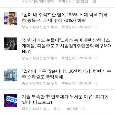
게시판명
작성자
작성시간
조회수
☞상가매매/임대/분양
휴먼링커
26.08.03
58
“설마 내 주식?” 한 달에 ‘-86%’ 최대 낙폭 기록
한 종목은…국내 주식 70%가 하락
게시판명
작성자
작성시간
조회수
증권,가상자산,정보 투자
휴먼링커
26.08.03
0
“상한가에도 눈물이”…계좌 녹아내린 삼전닉스
개미들, 다음주도 가시밭길?[주형연의 에구MO
NEY]
게시판명
작성자
작성시간
조회수
증권,가상자산,정보 투자
휴먼링커
26.08.01
0
“일감이 너무 많습니다”...K전력기기, 하반기 수
주 스케쥴도 빡빡하네
게시판명
작성자
작성시간
조회수
증권,가상자산,정보 투자
휴먼링커
26.08.01
0
기술 부족한 中 반도체가 무서운 이유…여기에
있다 [테크토크]
게시판명
작성자
작성시간
조회수
증권,가상자산,정...
휴먼...
26.08.01
0