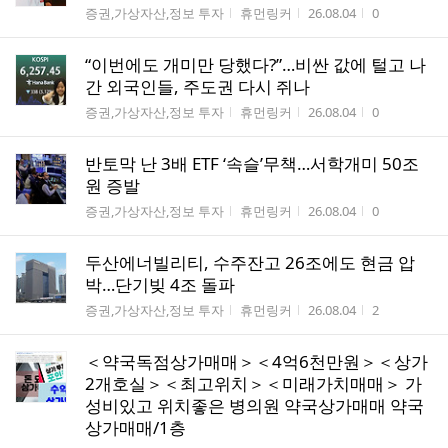
게시판명
작성자
작성시간
조회수
증권,가상자산,정보 투자
휴먼링커
26.08.04
0
“이번에도 개미만 당했다?”…비싼 값에 털고 나
간 외국인들, 주도권 다시 쥐나
게시판명
작성자
작성시간
조회수
증권,가상자산,정보 투자
휴먼링커
26.08.04
0
반토막 난 3배 ETF ‘속슬’무책…서학개미 50조
원 증발
게시판명
작성자
작성시간
조회수
증권,가상자산,정보 투자
휴먼링커
26.08.04
0
두산에너빌리티, 수주잔고 26조에도 현금 압
박…단기빚 4조 돌파
게시판명
작성자
작성시간
조회수
증권,가상자산,정보 투자
휴먼링커
26.08.04
2
＜약국독점상가매매＞＜4억6천만원＞＜상가
2개호실＞＜최고위치＞＜미래가치매매＞ 가
성비있고 위치좋은 병의원 약국상가매매 약국
상가매매/1층