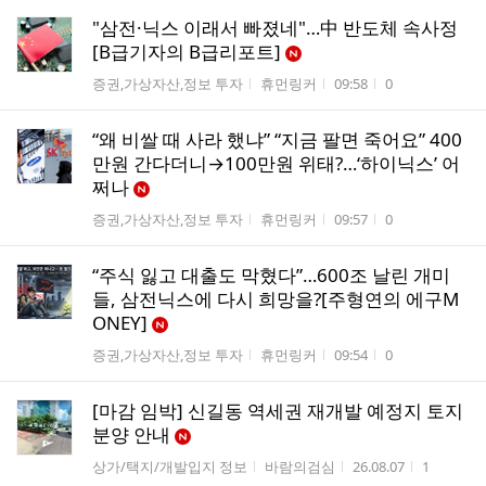
"삼전·닉스 이래서 빠졌네"…中 반도체 속사정
[B급기자의 B급리포트]
게시판명
작성자
작성시간
조회수
증권,가상자산,정보 투자
휴먼링커
09:58
0
“왜 비쌀 때 사라 했냐” “지금 팔면 죽어요” 400
만원 간다더니→100만원 위태?…‘하이닉스’ 어
쩌나
게시판명
작성자
작성시간
조회수
증권,가상자산,정보 투자
휴먼링커
09:57
0
“주식 잃고 대출도 막혔다”…600조 날린 개미
들, 삼전닉스에 다시 희망을?[주형연의 에구M
ONEY]
게시판명
작성자
작성시간
조회수
증권,가상자산,정보 투자
휴먼링커
09:54
0
[마감 임박] 신길동 역세권 재개발 예정지 토지
분양 안내
게시판명
작성자
작성시간
조회수
상가/택지/개발입지 정보
바람의검심
26.08.07
1