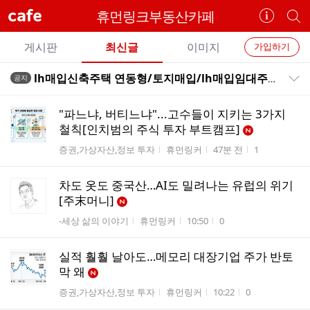
cafe
휴먼링크부동산카페
카
개
페
별
개
정
카
게시판
최신글
이미지
가입하기
보
별
페
전
전
보
검
lh매입신축주택 연동형/토지매입/lh매입임대주택/lh청년주택/형토지매수/토지매매....
공지
카
공지목록 펼치기/접기
체
기
색
체
페
글
글
"파느냐, 버티느냐"...고수들이 지키는 3가지
리
메
철칙[인치범의 주식 투자 부트캠프]
스
뉴
게시판명
작성자
작성시간
조회수
증권,가상자산,정보 투자
휴먼링커
47분 전
1
트
차도 옷도 중국산…AI도 밀려나는 유럽의 위기
[주末머니]
게시판명
작성자
작성시간
조회수
-세상 삶의 이야기
휴먼링커
10:50
0
실적 훨훨 날아도…메모리 대장기업 주가 반토
막 왜
게시판명
작성자
작성시간
조회수
증권,가상자산,정보 투자
휴먼링커
10:22
0