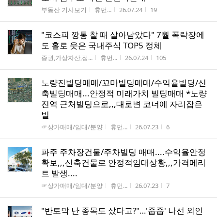
게시판명
작성자
작성시간
조회수
부동산 기사보기
휴먼...
26.07.24
19
"코스피 깡통 찰 때 살아남았다" 7월 폭락장에
도 홀로 웃은 국내주식 TOP5 정체
게시판명
작성자
작성시간
조회수
증권,가상자산,정...
휴먼...
26.07.24
105
노량진빌딩매매/꼬마빌딩매매/수익율빌딩/신
축빌딩매매...안정적 미래가치 빌딩매매 *노량
진역 근처빌딩으로,,,대로변 코너에 자리잡은
빌
게시판명
작성자
작성시간
조회수
☞상가매매/임대/분양
휴먼...
26.07.23
6
파주 주차장건물/주차빌딩 매매....수익율안정
확보,,,신축건물로 안정적임대상황,,,가격메리
트 발생....
게시판명
작성자
작성시간
조회수
☞상가매매/임대/분양
휴먼...
26.07.23
7
"반토막 난 종목도 샀다고?"…'줍줍' 나선 외인