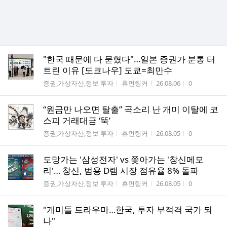
"한국 때문에 다 묻혔다"…일본 증권가 분통 터
트린 이유 [도쿄나우] 도쿄=최만수
게시판명
작성자
작성시간
조회수
증권,가상자산,정보 투자
휴먼링커
26.08.06
0
“원금만 나오면 탈출” 곡소리 난 개미 이탈에 코
스피 거래대금 ‘뚝’
게시판명
작성자
작성시간
조회수
증권,가상자산,정보 투자
휴먼링커
26.08.05
0
도망가는 '삼성전자' vs 쫓아가는 '창신메모
리'… 창신, 범용 D램 시장 점유율 8% 돌파
게시판명
작성자
작성시간
조회수
증권,가상자산,정보 투자
휴먼링커
26.08.05
0
"개미들 트라우마…한국, 투자 부적격 국가 되
나"