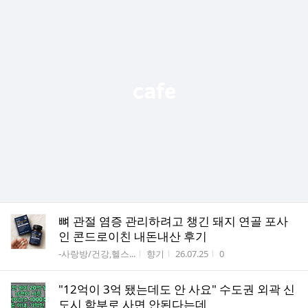
뼈 관절 염증 관리하려고 챙긴 돼지 연골 포사
인 콘드로이친 내돈내산 후기
게시판명
작성자
작성시간
조회수
-사랑방/건강,헬스...
향기
26.07.25
0
"12억이 3억 됐는데도 안 사요" 수도권 외곽 신
도시 함부로 사면 안된다는데