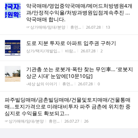
약국매매/영업중약국매매/메머드처방병원4개
과/안정적수익율/처방과병원입점계속추진 ...
약국매매 합니다.
게시판명
작성자
작성시간
조회수
☞상가매매/임대/분양
휴먼...
26.07.28
13
도로 지분 투자로 아파트 입주권 구하기
게시판명
작성자
작성시간
조회수
상가/택지/개발입...
바람...
26.07.28
2
기관총 쏘는 로봇개·폭탄 찾는 무인車… ‘로봇지
상군 시대’ 눈앞에[10문10답]
게시판명
작성자
작성시간
조회수
-세상 삶의 이야기
휴먼...
26.07.28
0
파주빌딩매매/금촌빌딩매매/건물및토지매매/건물통매
매...토지가격으로 미래대비투자 파주 금촌에 위치한 중
심지로 수익율도 확보되고...
게시판명
작성자
작성시간
조회수
☞상가매매/임대/분양
휴먼...
26.07.27
26