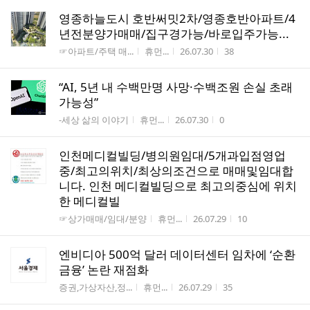
영종하늘도시 호반써밋2차/영종호반아파트/4
년전분양가매매/집구경가능/바로입주가능...
게시판명
작성자
작성시간
조회수
☞아파트/주택 매...
휴먼...
26.07.30
38
“AI, 5년 내 수백만명 사망·수백조원 손실 초래
가능성”
게시판명
작성자
작성시간
조회수
-세상 삶의 이야기
휴먼...
26.07.30
0
인천메디컬빌딩/병의원임대/5개과입점영업
중/최고의위치/최상의조건으로 매매및임대합
니다. 인천 메디컬빌딩으로 최고의중심에 위치
한 메디컬빌
게시판명
작성자
작성시간
조회수
☞상가매매/임대/분양
휴먼...
26.07.29
10
엔비디아 500억 달러 데이터센터 임차에 ‘순환
금융’ 논란 재점화
게시판명
작성자
작성시간
조회수
증권,가상자산,정...
휴먼...
26.07.29
35