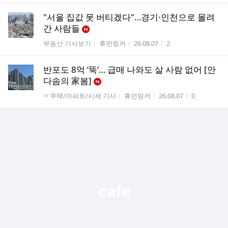
"서울 집값 못 버티겠다"…경기·인천으로 몰려
간 사람들
게시판명
작성자
작성시간
조회수
부동산 기사보기
휴먼링커
26.08.07
2
반포도 8억 ‘뚝’… 급매 나와도 살 사람 없어 [안
다솜의 家봄]
게시판명
작성자
작성시간
조회수
☞주택/아파트/시세 기사
휴먼링커
26.08.07
0