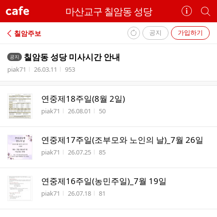
cafe
마산교구 칠암동 성당
카
개
페
별
정
카
공지
가입하기
칠암주보
보
페
내
보
검
칠암동 성당 미사시간 안내
공지
부
기
색
작성자
작성시간
조회수
piak71
26.03.11
953
리
스
트
연중제18주일(8월 2일)
작성자
작성시간
조회수
piak71
26.08.01
50
연중제17주일(조부모와 노인의 날)_7월 26일
작성자
작성시간
조회수
piak71
26.07.25
85
연중제16주일(농민주일)_7월 19일
작성자
작성시간
조회수
piak71
26.07.18
81