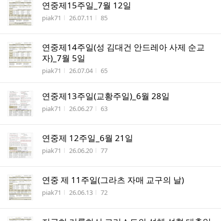
연중제15주일_7월 12일
작성자
작성시간
조회수
piak71
26.07.11
85
연중제14주일(성 김대건 안드레아 사제 순교
자)_7월 5일
작성자
작성시간
조회수
piak71
26.07.04
65
연중제13주일(교황주일)_6월 28일
작성자
작성시간
조회수
piak71
26.06.27
63
연중제 12주일_6월 21일
작성자
작성시간
조회수
piak71
26.06.20
77
연중 제 11주일(그라츠 자매 교구의 날)
작성자
작성시간
조회수
piak71
26.06.13
72