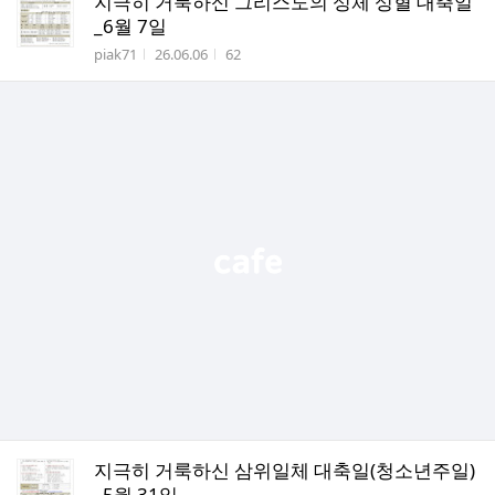
지극히 거룩하신 그리스도의 성체 성혈 대축일
_6월 7일
작성자
작성시간
조회수
piak71
26.06.06
62
지극히 거룩하신 삼위일체 대축일(청소년주일)
_5월 31일