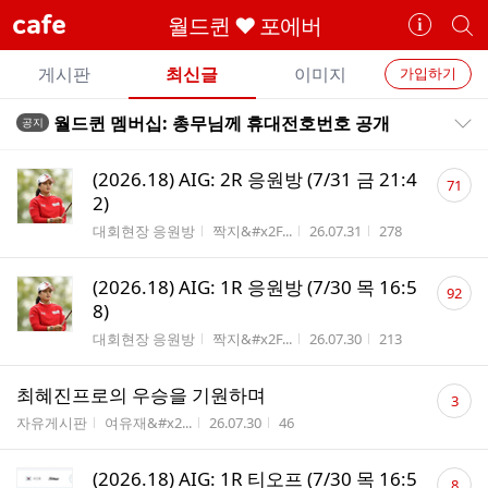
cafe
월드퀸 ♥ 포에버
카
개
페
별
개
정
카
게시판
최신글
이미지
가입하기
보
별
페
전
전
보
검
월드퀸 멤버십: 총무님께 휴대전호번호 공개
공지
카
공지목록 펼치기/접기
체
기
색
체
페
글
댓
글
(2026.18) AIG: 2R 응원방 (7/31 금 21:4
71
리
글
메
2)
스
수
뉴
게시판명
작성자
작성시간
조회수
대회현장 응원방
짝지&#x2F...
26.07.31
278
트
RANKING
댓
366
내
(2026.18) AIG: 1R 응원방 (7/30 목 16:5
92
글
스
8)
수
타
게시판명
작성자
작성시간
조회수
대회현장 응원방
짝지&#x2F...
26.07.30
213
응
원
댓
최혜진프로의 우승을 기원하며
하
3
글
기
게시판명
작성자
작성시간
조회수
자유게시판
여유재&#x2...
26.07.30
46
수
댓
(2026.18) AIG: 1R 티오프 (7/30 목 16:5
8