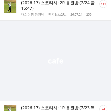
댓
(2026.17) 스코티시: 2R 응원방 (7/24 금
113
글
16:47)
수
게시판명
작성자
작성시간
조회수
대회현장 응원방
짝지&#x2F...
26.07.24
259
댓
(2026.17) 스코티시: 1R 응원방 (7/23 목
24