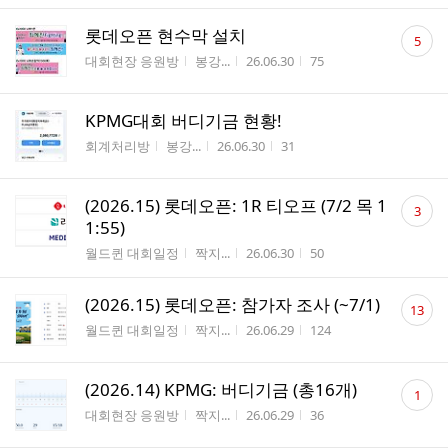
댓
롯데오픈 현수막 설치
5
글
게시판명
작성자
작성시간
조회수
대회현장 응원방
봉강...
26.06.30
75
수
KPMG대회 버디기금 현황!
게시판명
작성자
작성시간
조회수
회계처리방
봉강...
26.06.30
31
댓
(2026.15) 롯데오픈: 1R 티오프 (7/2 목 1
3
글
1:55)
수
게시판명
작성자
작성시간
조회수
월드퀸 대회일정
짝지...
26.06.30
50
댓
(2026.15) 롯데오픈: 참가자 조사 (~7/1)
13
글
게시판명
작성자
작성시간
조회수
월드퀸 대회일정
짝지...
26.06.29
124
수
댓
(2026.14) KPMG: 버디기금 (총16개)
1
글
게시판명
작성자
작성시간
조회수
대회현장 응원방
짝지...
26.06.29
36
수