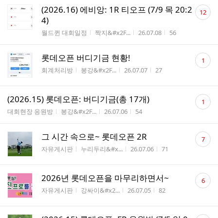
댓
(2026.16) 에비앙: 1R 티오프 (7/9 목 20:2
12
글
4)
수
게시판명
작성자
작성시간
조회수
월드퀸 대회일정
짝지&#x2F...
26.07.08
56
댓
롯데오픈 버디기금 현황!
1
글
게시판명
작성자
작성시간
조회수
회계처리방
봉강&#x2F...
26.07.07
27
수
댓
(2026.15) 롯데오픈: 버디기금(총 17개)
1
글
게시판명
작성자
작성시간
조회수
대회현장 응원방
봉강&#x2F...
26.07.06
54
수
댓
그 시간 속으로~ 롯데오픈 2R
7
글
게시판명
작성자
작성시간
조회수
자유게시판
누리두리&#x...
26.07.06
71
수
댓
2026년 롯데오픈을 마무리하면서~
6
글
게시판명
작성자
작성시간
조회수
자유게시판
강싸이&#x2...
26.07.05
82
수
댓