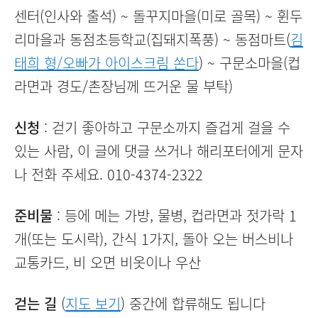
센터(인사와 출석) ~ 돌꾸지마을(미로 골목) ~ 휜두
리마을과 동점초등학교(집돼지폭풍) ~ 동점마트(
김
태희 형/오빠가 아이스크림 쏜다
) ~ 구문소마을(컵
라면과 경도/촌장님께 뜨거운 물 부탁)
신청
: 걷기 좋아하고 구문소까지 즐겁게 걸을 수
있는 사람, 이 글에 댓글 쓰거나 해리포터에게 문자
나 전화 주세요. 010-4374-2322
준비물
: 등에 메는 가방, 물병, 컵라면과 젓가락 1
개(또는 도시락), 간식 1가지, 돌아 오는 버스비나
교통카드, 비 오면 비옷이나 우산
걷는 길
(
지도 보기
) 중간에 합류해도 됩니다