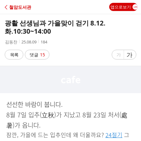
C
철암도서관
앱으로보기
A
광활 선생님과 가을맞이 걷기 8.12.
F
화.10:30~14:00
작
작
조
김동찬
25.08.09
184
E
성
성
회
자
시
수
글
가
글
목록
댓글
15
가
간
자
자
크
크
기
기
크
작
게
게
선선한 바람이 붑니다.
8월 7일 입추(立秋)가 지났고 8월 23일 처서(處
暑)가 옵니다.
잠깐, 가을에 드는 입추인데 왜 더울까요?
24절기
그