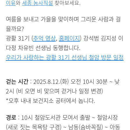
이유
와
세종 농사직설
찾아보세요.
여름을 보내고 가을을 맞이하며 그리운 사람과 걸
을까요?
광활 31기 (
추억 영상
,
홈페이지
) 강석범 김지성 이
다정 차유빈 선생님 동행합니다.
우리가 사랑하는 광활 31기 선생님 철암 방문 일정
걷는 시간
: 2025.8.12.(화) 오전 10시 30분 ~ 낮
2시 (비 오면 비 맞으며 걷거나 일정 변경)
*오후 내내 보건지소 공터에서 놉니다.
경로
: 10시 철암도서관 모여서 출발 ~ 철암시장
(새로 짓는 목욕탕 구경) ~ 남동(숨바꼭질) ~ 아동