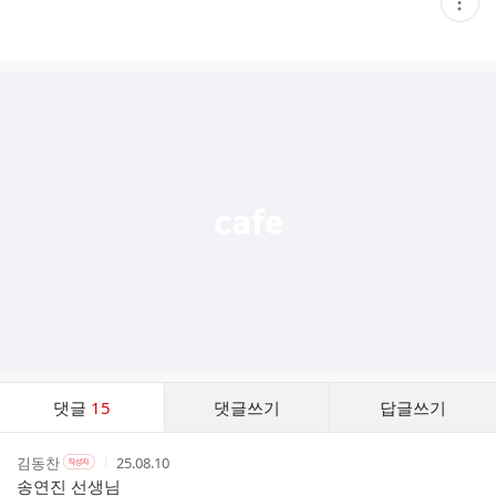
현
재
게
시
글
추
가
기
능
열
기
댓
댓글
15
댓글쓰기
답글쓰기
글
댓
작
작
작
김동찬
25.08.10
작
글
성
성
성
성
송연진 선생님
리