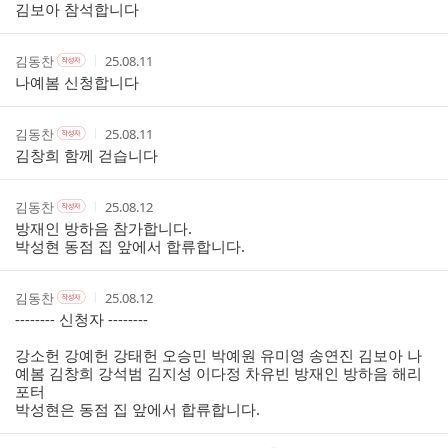
자
자
시
자
김보아 참석합니다
스
본
간
인
트
여
작
작
작
김동찬
25.08.11
작
부
성
성
성
성
나예봄 신청합니다
자
자
시
자
본
간
인
작
작
작
김동찬
25.08.11
작
여
성
성
성
성
김창희 함께 걷습니다
부
자
자
시
자
본
간
인
작
작
작
김동찬
25.08.12
작
여
성
성
성
성
방재인 방하음 참가합니다.
부
자
자
시
자
박성현 동점 집 앞에서 합류합니다.
본
간
인
여
작
작
작
김동찬
25.08.12
작
부
성
성
성
성
-------- 신청자 --------
자
자
시
자
본
간
강소헌 강예헌 강태헌 오승민 박예원 유미영 송연진 김보아 나
인
예봄 김창희 강석범 김지성 이다정 차유빈 방재인 방하음 해리
여
포터
부
박성현은 동점 집 앞에서 합류합니다.