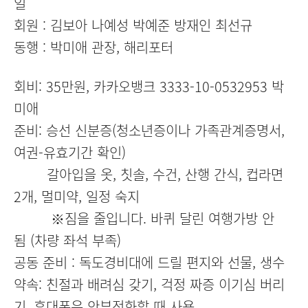
일
회원 : 김보아 나예성 박예준 방재인 최선규
동행 : 박미애 관장, 해리포터
회비: 35만원, 카카오뱅크 3333-10-0532953 박
미애
준비: 승선 신분증(청소년증이나 가족관계증명서,
여권-유효기간 확인)
갈아입을 옷, 칫솔, 수건, 산행 간식, 컵라면
2개, 멀미약, 일정 숙지
※짐을 줄입니다. 바퀴 달린 여행가방 안
됨 (차량 좌석 부족)
공동 준비 : 독도경비대에 드릴 편지와 선물, 생수
약속: 친절과 배려심 갖기, 걱정 짜증 이기심 버리
기, 휴대폰은 안부전화할 때 사용