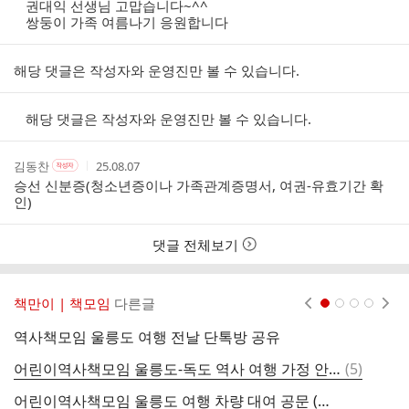
성
성
성
권대익 선생님 고맙습니다~^^
자
자
시
자
쌍둥이 가족 여름나기 응원합니다
본
간
인
여
해당 댓글은 작성자와 운영진만 볼 수 있습니다.
부
해당 댓글은 작성자와 운영진만 볼 수 있습니다.
작
작
작
김동찬
25.08.07
작
성
성
성
성
승선 신분증(청소년증이나 가족관계증명서, 여권-유효기간 확
자
자
시
자
인)
본
간
인
여
댓글 전체보기
부
책만이 | 책모임
다른글
현재페이지 1
2
3
4
역사책모임 울릉도 여행 전날 단톡방 공유
8
댓
어린이역사책모임 울릉도-독도 역사 여행 가정 안내문
(
5
)
울
글
어린이역사책모임 울릉도 여행 차량 대여 공문 (나예성)
어