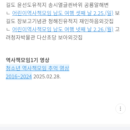
길도 윤선도유적지 송시열글씐바위 공룡알해변
ㄴ
어린이역사책모임 남도 여행 셋째 날 2.25.(일)
보
길도 장보고기념관 청해진유적지 재인하음외갓집
ㄴ
어린이역사책모임 남도 여행 넷째 날 2.26.(월)
고
려청자박물관 다산초당 보아외갓집
역사책모임1기 영상
청소년 역사책모임 추억 영상
2016~2024
2025.02.28.
현
재
게
시
글