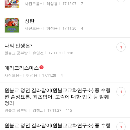
글
게시판명
작성자
작성시간
조회수
사진모음~
허성용
17.12.07
7
수
성탄
게시판명
작성자
작성시간
조회수
사진모음~
허성용
17.11.30
4
댓
나의 인생은?
1
글
게시판명
작성자
작성시간
조회수
원불교 공부방
유양전
17.11.30
118
수
메리크리스마스
게시판명
작성자
작성시간
조회수
사진모음~
허성용
17.11.28
4
댓
원불교 정전 길라잡이(원불교교화연구소) 중 수행
1
글
편 솔성요론, 최초법어, 고락에 대한 법문 등 발췌
수
정리
게시판명
작성자
작성시간
조회수
원불교 공부방
김창...
17.11.27
115
댓
원불교 정전 길라잡이(원불교교화연구소) 중 수행
1
글