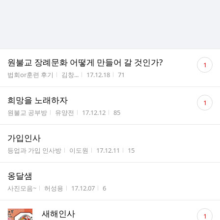
댓
원불교 장례문화 어떻게 만들어 갈 것인가?
1
글
게시판명
작성자
작성시간
조회수
법회or훈련 후기
김창...
17.12.18
71
수
댓
희망을 노래하자
1
글
게시판명
작성자
작성시간
조회수
원불교 공부방
유양전
17.12.12
85
수
가입인사
게시판명
작성자
작성시간
조회수
등업과 가입 인사방
이도원
17.12.11
15
옹달샘
게시판명
작성자
작성시간
조회수
사진모음~
허성용
17.12.07
6
댓
새해인사
1