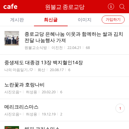
cafe
원불교 종로교당
카
개
페
별
개
정
카
게시판
최신글
이미지
가입하기
보
별
페
전
전
보
검
종로교당 은혜나눔 이웃과 함께하는 쌀과 김치
카
체
기
색
체
전달 나눔행사 가져
페
글
글
게시판명
작성자
작성시간
조회수
원불교소식방
이진천
22.04.21
68
리
메
스
뉴
중생제도 대종경 13장 백지혈인14장
트
게시판명
작성자
작성시간
조회수
나의 마음일기..♡
화산
20.08.17
6
노란꽃과 호랑나비
게시판명
작성자
작성시간
조회수
사진모음~
허성용
20.02.20
6
댓
메리크리스마스
1
글
게시판명
작성자
작성시간
조회수
사진모음~
허성용
19.12.19
2
수
해피 크리스마스