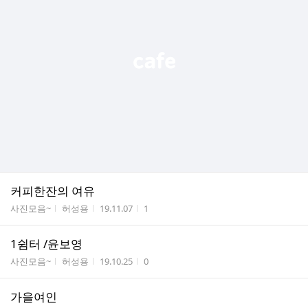
커피한잔의 여유
게시판명
작성자
작성시간
조회수
사진모음~
허성용
19.11.07
1
1쉼터 /윤보영
게시판명
작성자
작성시간
조회수
사진모음~
허성용
19.10.25
0
가을여인