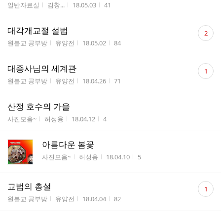
게시판명
작성자
작성시간
조회수
일반자료실
김창...
18.05.03
41
댓
대각개교절 설법
2
글
게시판명
작성자
작성시간
조회수
원불교 공부방
유양전
18.05.02
84
수
댓
대종사님의 세계관
1
글
게시판명
작성자
작성시간
조회수
원불교 공부방
유양전
18.04.26
71
수
산정 호수의 가을
게시판명
작성자
작성시간
조회수
사진모음~
허성용
18.04.12
4
아름다운 봄꽃
게시판명
작성자
작성시간
조회수
사진모음~
허성용
18.04.10
5
댓
교법의 총설
1
글
게시판명
작성자
작성시간
조회수
원불교 공부방
유양전
18.04.04
82
수