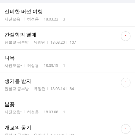
신비한 버섯 여행
게시판명
작성자
작성시간
조회수
사진모음~
허성용
18.03.22
3
댓
간절함의 열매
1
글
게시판명
작성자
작성시간
조회수
원불교 공부방
유양전
18.03.20
107
수
나목
게시판명
작성자
작성시간
조회수
사진모음~
허성용
18.03.15
1
댓
생기를 받자
1
글
게시판명
작성자
작성시간
조회수
원불교 공부방
유양전
18.03.14
84
수
봄꽃
게시판명
작성자
작성시간
조회수
사진모음~
허성용
18.03.08
1
댓
개교의 동기
1
글
게시판명
작성자
작성시간
조회수