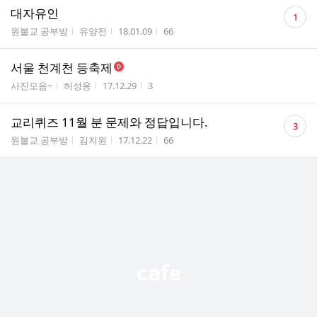
댓
대자유인
1
글
게시판명
작성자
작성시간
조회수
원불교 공부방
유양전
18.01.09
66
수
서울 천계천 등축제
게시판명
작성자
작성시간
조회수
사진모음~
허성용
17.12.29
3
댓
교리퀴즈 11월 분 문제와 정답입니다.
3
글
게시판명
작성자
작성시간
조회수
원불교 공부방
김지원
17.12.22
66
수