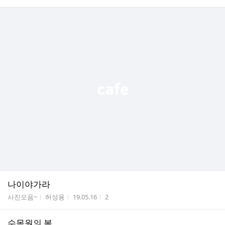
나이야가라
게시판명
작성자
작성시간
조회수
사진모음~
허성용
19.05.16
2
수목원의 봄