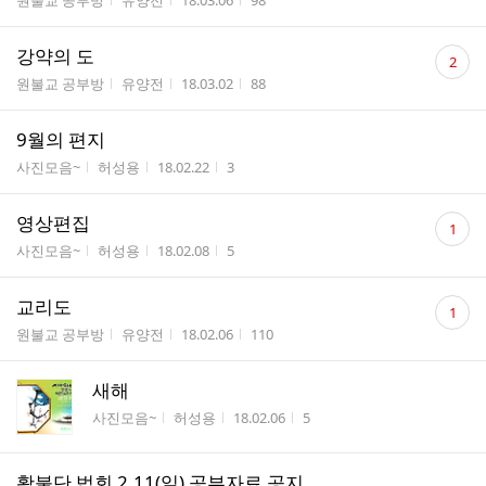
원불교 공부방
유양전
18.03.06
98
수
댓
강약의 도
2
글
게시판명
작성자
작성시간
조회수
원불교 공부방
유양전
18.03.02
88
수
9월의 편지
게시판명
작성자
작성시간
조회수
사진모음~
허성용
18.02.22
3
댓
영상편집
1
글
게시판명
작성자
작성시간
조회수
사진모음~
허성용
18.02.08
5
수
댓
교리도
1
글
게시판명
작성자
작성시간
조회수
원불교 공부방
유양전
18.02.06
110
수
새해
게시판명
작성자
작성시간
조회수
사진모음~
허성용
18.02.06
5
활불단 법회 2.11(일) 공부자료 공지