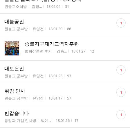
게시판명
작성자
작성시간
조회수
원불교소식방
김창...
18.02.04
31
댓
대불공인
1
글
게시판명
작성자
작성시간
조회수
원불교 공부방
유양전
18.01.30
86
수
종로지구재가교역자훈련
게시판명
작성자
작성시간
조회수
법회or훈련 후기
김승...
18.01.27
12
댓
대보은인
1
글
게시판명
작성자
작성시간
조회수
원불교 공부방
유양전
18.01.23
93
수
댓
취임 인사
1
글
게시판명
작성자
작성시간
조회수
원불교 공부방
유양전
18.01.17
57
수
댓
반갑습니다
1
글
게시판명
작성자
작성시간
조회수
등업과 가입 인사방
박예...
18.01.16
17
수