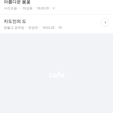
아름다운 봄꽃
게시판명
작성자
작성시간
조회수
사진모음~
허성용
18.03.29
2
댓
지도인의 도
1
글
게시판명
작성자
작성시간
조회수
원불교 공부방
유양전
18.03.28
70
수