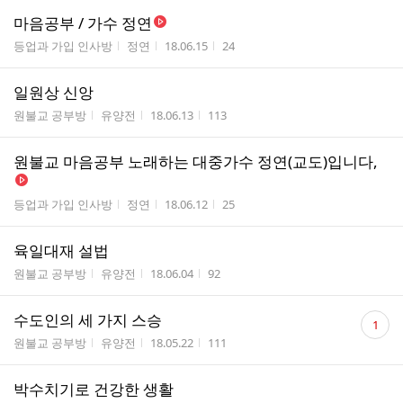
마음공부 / 가수 정연
게시판명
작성자
작성시간
조회수
등업과 가입 인사방
정연
18.06.15
24
일원상 신앙
게시판명
작성자
작성시간
조회수
원불교 공부방
유양전
18.06.13
113
원불교 마음공부 노래하는 대중가수 정연(교도)입니다,
게시판명
작성자
작성시간
조회수
등업과 가입 인사방
정연
18.06.12
25
육일대재 설법
게시판명
작성자
작성시간
조회수
원불교 공부방
유양전
18.06.04
92
댓
수도인의 세 가지 스승
1
글
게시판명
작성자
작성시간
조회수
원불교 공부방
유양전
18.05.22
111
수
박수치기로 건강한 생활