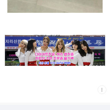
현
재
게
시
글
추