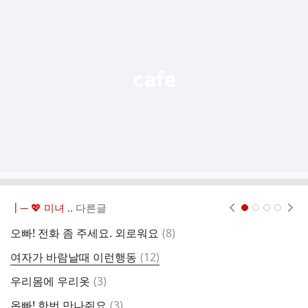
가
기
능
열
기
┃─ 💖 미녀 ..
다른글
현재페이지 1
2
3
4
댓
오빠! 전화 좀 주세요. 외로워요
(
8
)
임
글
댓
여자가 바람날때 이런행동
(
12
)
하
글
댓
우리몸에 우리옷
(
3
)
고
글
댓
옵빠! 한번 만나줘요
(
3
)
난