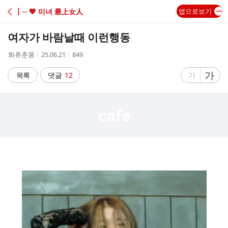
C
┃─ 💖 미녀 最上女人
앱으로보기
A
여자가 바람날때 이런행동
F
작
작
조
화류춘풍
25.06.21
849
성
성
회
E
자
시
수
글
가
글
목록
댓글
12
가
간
자
자
크
크
기
기
크
작
게
게