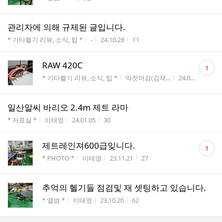
관리자에 의해 규제된 글입니다.
게시판명
작성자
작성시간
조회수
* 기타헬기 리뷰, 소식, 팁 *
-
24.10.28
11
댓
RAW 420C
1
글
게시판명
작성자
작성시간
조
* 기타헬기 리뷰, 소식, 팁 *
막컷어김(김재...
24.04.20
85
수
일산알씨 바리오 2.4m 제트 라마
게시판명
작성자
작성시간
조회수
* 자료실 *
이태영
24.01.05
30
댓
제트레인져600급잊니다.
1
글
게시판명
작성자
작성시간
조회수
* PHOTO *
이태영
23.11.21
27
수
추억의 헬기들 점검및 재 셋팅하고 있습니다.
게시판명
작성자
작성시간
조회수
* 앨범 *
이태영
23.10.20
62