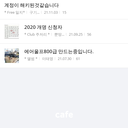
계정이 해키된것같습니다
게시판명
작성자
작성시간
조회수
* Free 일지*
구기...
21.11.03
15
2020 개명 신청자
게시판명
작성자
작성시간
조회수
* Club 주저리 *
뿐땅...
21.09.25
56
에어울프800급 만드는중입니다.
게시판명
작성자
작성시간
조회수
* 앨범 *
이태영
21.07.30
61