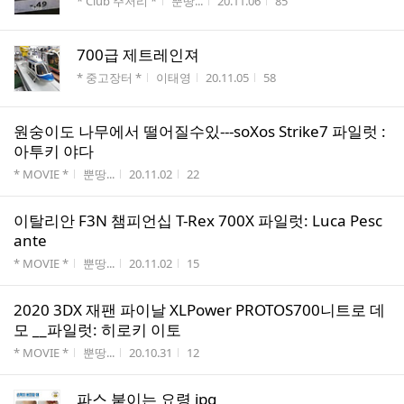
게시판명
작성자
작성시간
조회수
* Club 주저리 *
뿐땅...
20.11.06
85
700급 제트레인져
게시판명
작성자
작성시간
조회수
* 중고장터 *
이태영
20.11.05
58
원숭이도 나무에서 떨어질수있---soXos Strike7 파일럿 :
아투키 야다
게시판명
작성자
작성시간
조회수
* MOVIE *
뿐땅...
20.11.02
22
이탈리안 F3N 챔피언십 T-Rex 700X 파일럿: Luca Pesc
ante
게시판명
작성자
작성시간
조회수
* MOVIE *
뿐땅...
20.11.02
15
2020 3DX 재팬 파이날 XLPower PROTOS700니트로 데
모 __파일럿: 히로키 이토
게시판명
작성자
작성시간
조회수
* MOVIE *
뿐땅...
20.10.31
12
파스 붙이는 요령 jpg