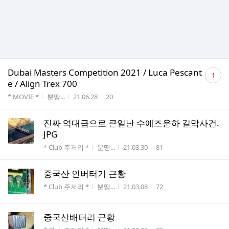
댓
Dubai Masters Competition 2021 / Luca Pescant
1
글
e / Align Trex 700
수
게시판명
작성자
작성시간
조회수
* MOVIE *
뿐땅...
21.06.28
20
진짜 역대급으로 큰일난 수에즈운하 길막사건.
JPG
게시판명
작성자
작성시간
조회수
* Club 주저리 *
뿐땅...
21.03.30
81
중국산 인버터기 근황
게시판명
작성자
작성시간
조회수
* Club 주저리 *
뿐땅...
21.03.08
72
중국산배터리 근황