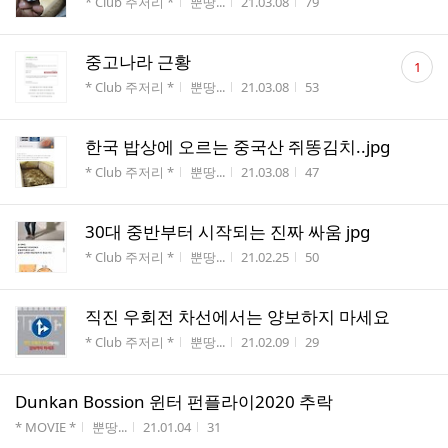
게시판명
작성자
작성시간
조회수
* Club 주저리 *
뿐땅...
21.03.08
79
댓
중고나라 근황
1
글
게시판명
작성자
작성시간
조회수
* Club 주저리 *
뿐땅...
21.03.08
53
수
한국 밥상에 오르는 중국산 쥐똥김치..jpg
게시판명
작성자
작성시간
조회수
* Club 주저리 *
뿐땅...
21.03.08
47
30대 중반부터 시작되는 진짜 싸움 jpg
게시판명
작성자
작성시간
조회수
* Club 주저리 *
뿐땅...
21.02.25
50
직진 우회전 차선에서는 양보하지 마세요
게시판명
작성자
작성시간
조회수
* Club 주저리 *
뿐땅...
21.02.09
29
Dunkan Bossion 윈터 펀플라이2020 추락
게시판명
작성자
작성시간
조회수
* MOVIE *
뿐땅...
21.01.04
31