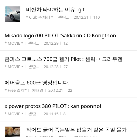
비싼차 타야하는 이유..gif
게시판명
작성자
작성시간
조회수
* Club 주저리 *
뿐땅...
20.12.31
110
Mikado logo700 PILOT :Sakkarin CD Kongthon
게시판명
작성자
작성시간
조회수
* MOVIE *
뿐땅...
20.12.29
12
콤파스 크로노스 700급 헬기 Pilot : 핸릭ㅋ 크라우젠
게시판명
작성자
작성시간
조회수
* MOVIE *
뿐땅...
20.12.28
27
에어울프 600급 영상입니다.
게시판명
작성자
작성시간
조회수
* Free 일지*
이태영
20.12.21
22
xlpower protos 380 PILOT : kan poonnoi
게시판명
작성자
작성시간
조회수
* MOVIE *
뿐땅...
20.11.15
8
적어도 굶어 죽는일은 없을거 같은 독일 물가