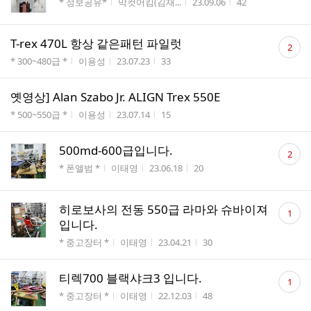
게시판명
작성자
작성시간
조회수
* 정보공유*
막컷어킴(김재...
23.09.06
42
수
댓
T-rex 470L 항상 같은패턴 파일럿
2
글
게시판명
작성자
작성시간
조회수
* 300~480급 *
이용성
23.07.23
33
수
옛영상] Alan Szabo Jr. ALIGN Trex 550E
게시판명
작성자
작성시간
조회수
* 500~550급 *
이용성
23.07.14
15
댓
500md-600급입니다.
2
글
게시판명
작성자
작성시간
조회수
* 폰앨범 *
이태영
23.06.18
20
수
댓
히로보사의 전동 550급 라마와 슈바이져
1
글
입니다.
수
게시판명
작성자
작성시간
조회수
* 중고장터 *
이태영
23.04.21
30
댓
티렉700 블랙샤크3 입니다.
1
글
게시판명
작성자
작성시간
조회수
* 중고장터 *
이태영
22.12.03
48
수