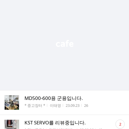
MD500-600용 군용입니다.
게시판명
작성자
작성시간
조회수
* 중고장터 *
이태영
23.09.23
26
댓
KST SERVO를 리뷰중입니다.
2
글