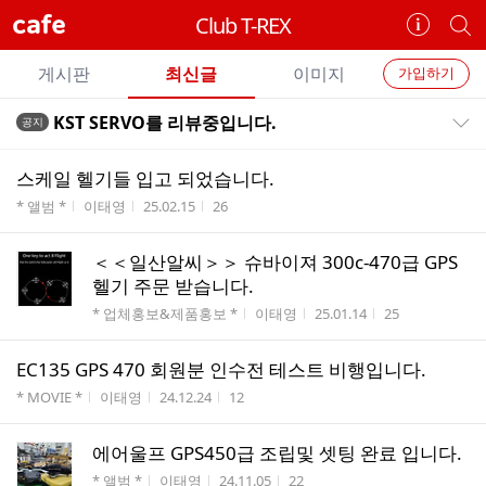
cafe
Club T-REX
카
개
페
별
개
정
카
게시판
최신글
이미지
가입하기
보
별
페
전
전
보
검
KST SERVO를 리뷰중입니다.
공지
카
공지목록 펼치기/접기
체
기
색
체
페
글
글
스케일 헬기들 입고 되었습니다.
리
메
게시판명
작성자
작성시간
조회수
* 앨범 *
이태영
25.02.15
26
스
뉴
트
＜＜일산알씨＞＞ 슈바이져 300c-470급 GPS
헬기 주문 받습니다.
게시판명
작성자
작성시간
조회수
* 업체홍보&제품홍보 *
이태영
25.01.14
25
EC135 GPS 470 회원분 인수전 테스트 비행입니다.
게시판명
작성자
작성시간
조회수
* MOVIE *
이태영
24.12.24
12
에어울프 GPS450급 조립및 셋팅 완료 입니다.
게시판명
작성자
작성시간
조회수
* 앨범 *
이태영
24.11.05
22