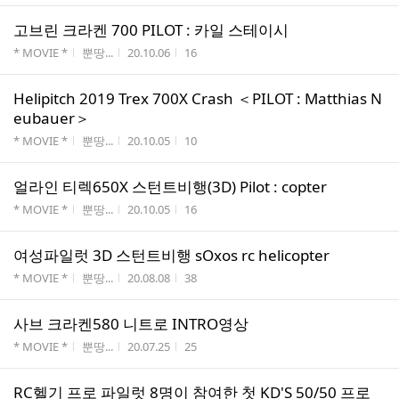
고브린 크라켄 700 PILOT : 카일 스테이시
게시판명
작성자
작성시간
조회수
* MOVIE *
뿐땅...
20.10.06
16
Helipitch 2019 Trex 700X Crash ＜PILOT : Matthias N
eubauer＞
게시판명
작성자
작성시간
조회수
* MOVIE *
뿐땅...
20.10.05
10
얼라인 티렉650X 스턴트비행(3D) Pilot : copter
게시판명
작성자
작성시간
조회수
* MOVIE *
뿐땅...
20.10.05
16
여성파일럿 3D 스턴트비행 sOxos rc helicopter
게시판명
작성자
작성시간
조회수
* MOVIE *
뿐땅...
20.08.08
38
사브 크라켄580 니트로 INTRO영상
게시판명
작성자
작성시간
조회수
* MOVIE *
뿐땅...
20.07.25
25
RC헬기 프로 파일럿 8명이 참여한 첫 KD'S 50/50 프로