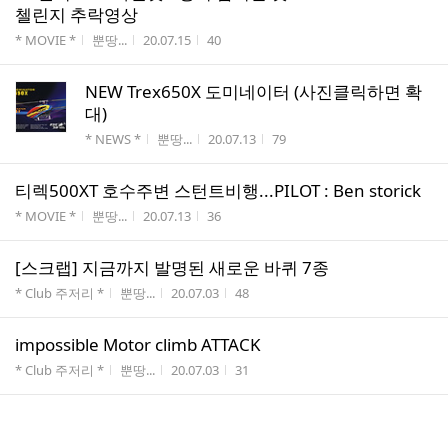
첼린지 추락영상
게시판명
작성자
작성시간
조회수
* MOVIE *
뿐땅...
20.07.15
40
NEW Trex650X 도미네이터 (사진클릭하면 확
대)
게시판명
작성자
작성시간
조회수
* NEWS *
뿐땅...
20.07.13
79
티렉500XT 호수주변 스턴트비행...PILOT : Ben storick
게시판명
작성자
작성시간
조회수
* MOVIE *
뿐땅...
20.07.13
36
[스크랩] 지금까지 발명된 새로운 바퀴 7종
게시판명
작성자
작성시간
조회수
* Club 주저리 *
뿐땅...
20.07.03
48
impossible Motor climb ATTACK
게시판명
작성자
작성시간
조회수
* Club 주저리 *
뿐땅...
20.07.03
31
요즘 군사로봇
게시판명
작성자
작성시간
조회수
* Club 주저리 *
뿐땅...
20.06.26
32