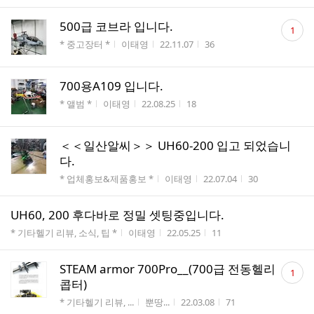
댓
500급 코브라 입니다.
1
글
게시판명
작성자
작성시간
조회수
* 중고장터 *
이태영
22.11.07
36
수
700용A109 입니다.
게시판명
작성자
작성시간
조회수
* 앨범 *
이태영
22.08.25
18
＜＜일산알씨＞＞ UH60-200 입고 되었습니
다.
게시판명
작성자
작성시간
조회수
* 업체홍보&제품홍보 *
이태영
22.07.04
30
UH60, 200 후다바로 정밀 셋팅중입니다.
게시판명
작성자
작성시간
조회수
* 기타헬기 리뷰, 소식, 팁 *
이태영
22.05.25
11
댓
STEAM armor 700Pro__(700급 전동헬리
1
글
콥터)
수
게시판명
작성자
작성시간
조회수
* 기타헬기 리뷰, ...
뿐땅...
22.03.08
71