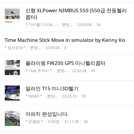
신형 XLPower NIMBUS 550 (550급 전동헬리
콥터)
게시판명
작성자
작성시간
조회수
* 기타헬기 리뷰, ...
뿐땅...
22.03.08
54
Time Machine Stick Move in simulator by Kenny Ko
게시판명
작성자
작성시간
조회수
* 정보공유*
뿐땅...
22.03.08
8
플라이윙 FW200 GPS 미니헬리콥터
게시판명
작성자
작성시간
조회수
* Club 주저리 *
뿐땅...
22.02.26
91
얼라인 T15 미니3D헬기
게시판명
작성자
작성시간
조회수
* NEWS *
뿐땅...
22.02.10
76
아파치 완성입니다.
게시판명
작성자
작성시간
조회수
* 폰앨범 *
이태영
21.11.30
36