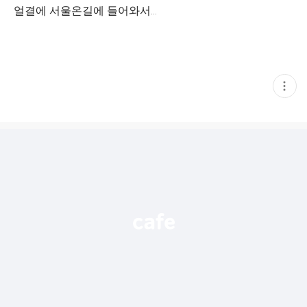
얼결에 서울온길에 들어와서...
현
재
게
시
글
추
가
기
능
열
기