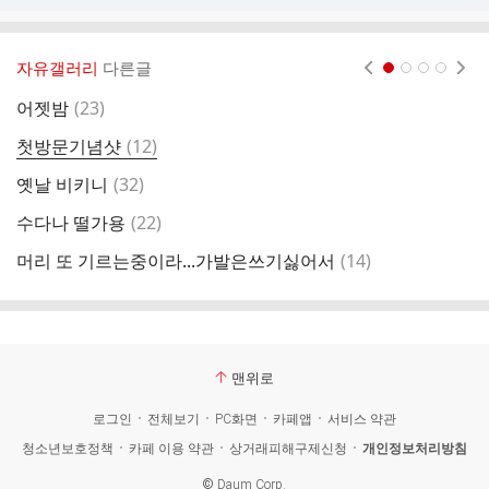
자유갤러리
다른글
현재페이지 1
2
3
4
댓
어젯밤
(
23
)
글
댓
첫방문기념샷
(
12
)
글
댓
옛날 비키니
(
32
)
글
댓
수다나 떨가용
(
22
)
일
글
댓
머리 또 기르는중이라...가발은쓰기싫어서
(
14
)
글
맨위로
로그인
전체보기
PC화면
카페앱
서비스 약관
청소년보호정책
카페 이용 약관
상거래피해구제신청
개인정보처리방침
©
Daum Corp.