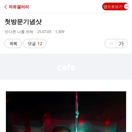
C
자유갤러리
앱으로보기
A
첫방문기념샷
F
작
작
조
또다른 나를 위해
25.07.05
1,309
성
성
회
E
자
시
수
글
가
글
목록
댓글
12
가
간
자
자
크
크
기
기
크
작
게
게