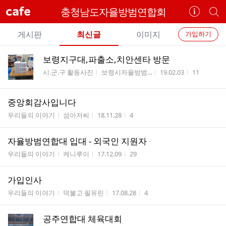
cafe
충청남도자율방범연합회
카
개
페
별
개
정
카
게시판
최신글
이미지
가입하기
보
별
페
전
전
보
검
보령지구대,파출소,치안센타 방문
카
체
기
색
체
게시판명
작성자
작성시간
조회수
시.군.구 활동사진
보령시자율방범...
19.02.03
11
페
글
글
리
메
스
중앙회감사입니다
뉴
트
게시판명
작성자
작성시간
조회수
우리들의 이야기
섬아저씨
18.11.28
4
자율방범연합대 입대 - 외국인 지원자
게시판명
작성자
작성시간
조회수
우리들의 이야기
케니루이
17.12.09
29
가입인사
게시판명
작성자
작성시간
조회수
우리들의 이야기
덕불고 필유린
17.08.28
4
공주연합대 체육대회