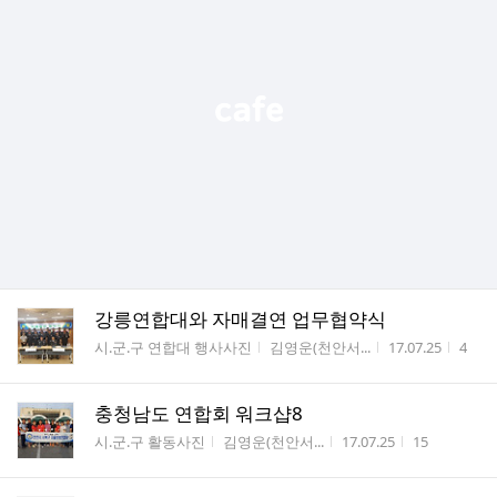
강릉연합대와 자매결연 업무협약식
게시판명
작성자
작성시간
조회
시.군.구 연합대 행사사진
김영운(천안서...
17.07.25
4
충청남도 연합회 워크샵8
게시판명
작성자
작성시간
조회수
시.군.구 활동사진
김영운(천안서...
17.07.25
15