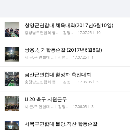
창양군연합대 체육대회(2017년6월10일)
게시판명
작성자
작성시간
조회수
충청남도연합회 행...
김영...
17.07.25
10
쌍용.성거합동순찰 (2017년6월8일)
게시판명
작성자
작성시간
조회수
시.군.구 연합대 ...
김영...
17.07.25
1
금산군연합대 활성화 촉진대회
게시판명
작성자
작성시간
조회수
충청남도연합회 행...
김영...
17.06.05
5
U 20 축구 지원근무
게시판명
작성자
작성시간
조회수
시.군.구 연합대 ...
김영...
17.06.05
3
서북구연합대 불당.직산 합동순찰