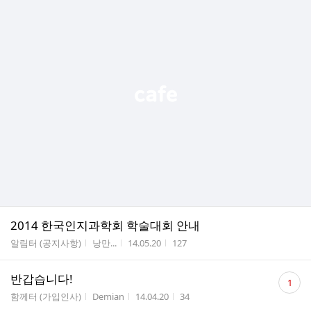
2014 한국인지과학회 학술대회 안내
게시판명
작성자
작성시간
조회수
알림터 (공지사항)
낭만...
14.05.20
127
댓
반갑습니다!
1
글
게시판명
작성자
작성시간
조회수
함께터 (가입인사)
Demian
14.04.20
34
수