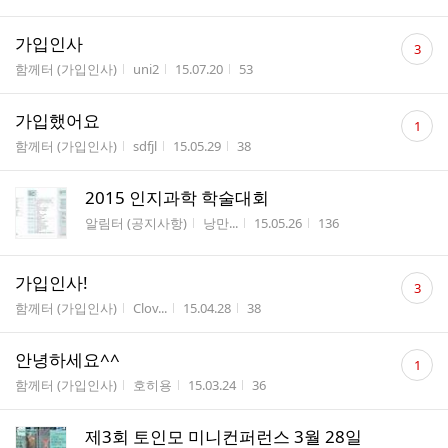
댓
가입인사
3
글
게시판명
작성자
작성시간
조회수
함께터 (가입인사)
uni2
15.07.20
53
수
댓
가입했어요
1
글
게시판명
작성자
작성시간
조회수
함께터 (가입인사)
sdfjl
15.05.29
38
수
2015 인지과학 학술대회
게시판명
작성자
작성시간
조회수
알림터 (공지사항)
낭만...
15.05.26
136
댓
가입인사!
3
글
게시판명
작성자
작성시간
조회수
함께터 (가입인사)
Clov...
15.04.28
38
수
댓
안녕하세요^^
1
글
게시판명
작성자
작성시간
조회수
함께터 (가입인사)
호히용
15.03.24
36
수
제3회 토인모 미니컨퍼런스 3월 28일