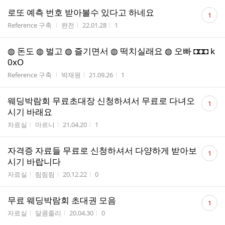
댓
로또 예측 번호 받아볼수 있다고 하네요
1
글
게시판명
작성자
작성시간
조회수
Reference 구축
완전
22.01.28
1
수
◍ 돈도 ◍ 벌고 ◍ 즐기면서 ◍ 떡치실래요 ◍ 오빠 ◘◘◘ k
0xO
게시판명
작성자
작성시간
조회수
Reference 구축
박재원
21.09.26
1
댓
웨딩박람회 무료초대장 신청하셔서 무료로 다녀오
1
글
시기 바래요
수
게시판명
작성자
작성시간
조회수
자료실
마르니
21.04.20
1
댓
자격증 자료들 무료로 신청하셔서 다양하게 받아보
1
글
시기 바랍니다
수
게시판명
작성자
작성시간
조회수
자료실
림림림
20.12.22
0
댓
무료 웨딩박람회 초대권 모음
1
글
게시판명
작성자
작성시간
조회수
자료실
달콤졸리
20.04.30
0
수