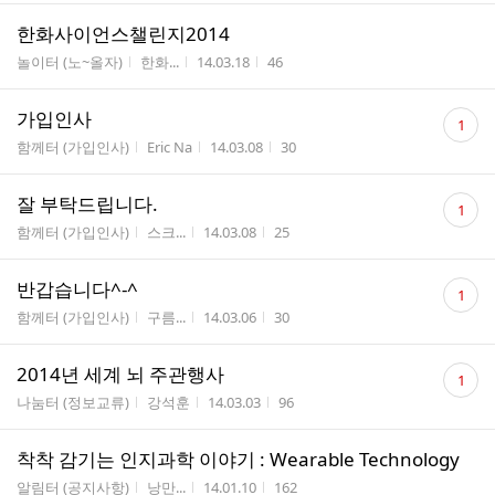
한화사이언스챌린지2014
게시판명
작성자
작성시간
조회수
놀이터 (노~올자)
한화...
14.03.18
46
댓
가입인사
1
글
게시판명
작성자
작성시간
조회수
함께터 (가입인사)
Eric Na
14.03.08
30
수
댓
잘 부탁드립니다.
1
글
게시판명
작성자
작성시간
조회수
함께터 (가입인사)
스크...
14.03.08
25
수
댓
반갑습니다^-^
1
글
게시판명
작성자
작성시간
조회수
함께터 (가입인사)
구름...
14.03.06
30
수
댓
2014년 세계 뇌 주관행사
1
글
게시판명
작성자
작성시간
조회수
나눔터 (정보교류)
강석훈
14.03.03
96
수
착착 감기는 인지과학 이야기 : Wearable Technology
게시판명
작성자
작성시간
조회수
알림터 (공지사항)
낭만...
14.01.10
162