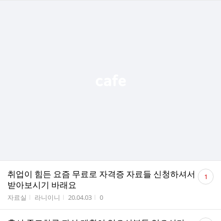
댓
취업이 힘든 요즘 무료로 자격증 자료들 신청하셔서
1
글
받아보시기 바래요
수
게시판명
작성자
작성시간
조회수
자료실
라니이니
20.04.03
0
댓