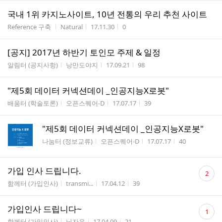
국내 1위 카지노사이트, 10년 전통의 우리 추천 사이트
게시판명
작성자
작성시간
조회수
Reference 구축
Natural
17.11.30
0
[공지] 2017년 하반기 토인모 주제 & 일정
게시판명
작성자
작성시간
조회수
알림터 (공지사항)
낭만도야지
17.09.21
98
"제5회 데이터 커넥션데이 _인공지능X로봇"
게시판명
작성자
작성시간
조회수
배움터 (학술토론)
오픈스퀘어-D
17.07.17
39
"제5회 데이터 커넥션데이 _인공지능X로봇"
게시판명
작성자
작성시간
조회수
나눔터 (정보교류)
오픈스퀘어-D
17.07.17
40
댓
가입 인사 드립니다.
2
글
게시판명
작성자
작성시간
조회수
함께터 (가입인사)
transmi...
17.04.12
39
수
댓
가입인사 드립니다~
1
글
게시판명
작성자
작성시간
조회수
함께터 (가입인사)
닉자유
17.04.09
21