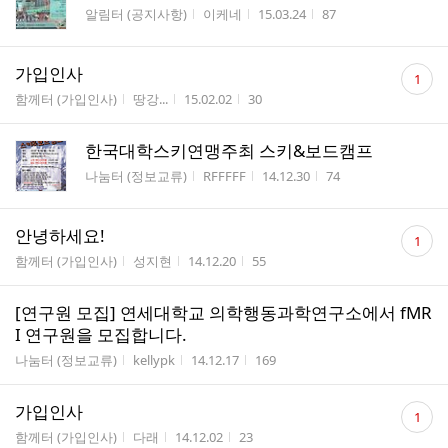
게시판명
작성자
작성시간
조회수
알림터 (공지사항)
이케네
15.03.24
87
댓
가입인사
1
글
게시판명
작성자
작성시간
조회수
함께터 (가입인사)
땅강...
15.02.02
30
수
한국대학스키연맹주최 스키&보드캠프
게시판명
작성자
작성시간
조회수
나눔터 (정보교류)
RFFFFF
14.12.30
74
댓
안녕하세요!
1
글
게시판명
작성자
작성시간
조회수
함께터 (가입인사)
성지현
14.12.20
55
수
[연구원 모집] 연세대학교 의학행동과학연구소에서 fMR
I 연구원을 모집합니다.
게시판명
작성자
작성시간
조회수
나눔터 (정보교류)
kellypk
14.12.17
169
댓
가입인사
1
글
게시판명
작성자
작성시간
조회수
함께터 (가입인사)
다래
14.12.02
23
수