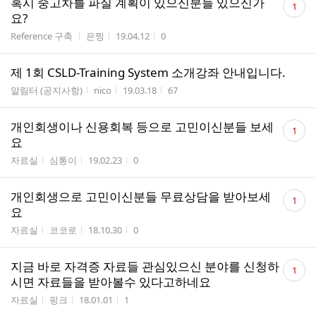
혹시 중고차를 파실 계획이 있으신분들 있으신가
1
글
요?
수
게시판명
작성자
작성시간
조회수
Reference 구축
은찡
19.04.12
0
제 1회 CSLD-Training System 소개강좌 안내입니다.
게시판명
작성자
작성시간
조회수
알림터 (공지사항)
nico
19.03.18
67
댓
개인회생이나 신용회복 등으로 고민이신분들 보세
1
글
요
수
게시판명
작성자
작성시간
조회수
자료실
심통이
19.02.23
0
댓
개인회생으로 고민이신분들 무료상담을 받아보세
1
글
요
수
게시판명
작성자
작성시간
조회수
자료실
코코로
18.10.30
0
댓
지금 바로 자격증 자료들 관심있으신 분야를 신청하
1
글
시면 자료들을 받아볼수 있다고하네요
수
게시판명
작성자
작성시간
조회수
자료실
핑크
18.01.01
1