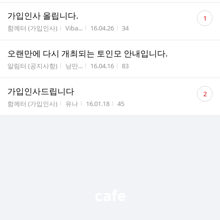
댓
가입인사 올립니다.
1
글
게시판명
작성자
작성시간
조회수
함께터 (가입인사)
Viba...
16.04.26
34
수
오랜만에 다시 개최되는 토인모 안내입니다.
게시판명
작성자
작성시간
조회수
알림터 (공지사항)
낭만...
16.04.16
83
댓
가입인사드립니다
2
글
게시판명
작성자
작성시간
조회수
함께터 (가입인사)
유나
16.01.18
45
수