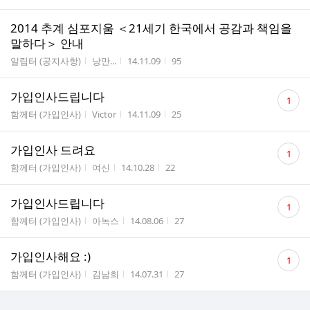
2014 추계 심포지움 ＜21세기 한국에서 공감과 책임을
말하다＞ 안내
게시판명
작성자
작성시간
조회수
알림터 (공지사항)
낭만...
14.11.09
95
댓
가입인사드립니다
1
글
게시판명
작성자
작성시간
조회수
함께터 (가입인사)
Victor
14.11.09
25
수
댓
가입인사 드려요
1
글
게시판명
작성자
작성시간
조회수
함께터 (가입인사)
여신
14.10.28
22
수
댓
가입인사드립니다
1
글
게시판명
작성자
작성시간
조회수
함께터 (가입인사)
아녹스
14.08.06
27
수
댓
가입인사해요 :)
1
글
게시판명
작성자
작성시간
조회수
함께터 (가입인사)
김남희
14.07.31
27
수