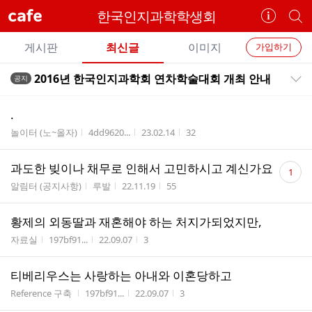
cafe
한국인지과학학생회
카
개
페
별
개
정
카
게시판
최신글
이미지
가입하기
보
별
페
전
전
보
검
2016년 한국인지과학회 연차학술대회 개최 안내
공지
카
공지목록 펼치기/접기
체
기
색
체
페
글
글
.
리
메
게시판명
작성자
작성시간
조회수
놀이터 (노~올자)
4dd9620...
23.02.14
32
스
뉴
트
댓
과도한 빚이나 채무로 인해서 고민하시고 계신가요
1
글
게시판명
작성자
작성시간
조회수
알림터 (공지사항)
루발
22.11.19
55
수
황제의 외동딸과 재혼해야 하는 처지가되었지만,
게시판명
작성자
작성시간
조회수
자료실
197bf91...
22.09.07
3
티베리우스는 사랑하는 아내와 이혼당하고
게시판명
작성자
작성시간
조회수
Reference 구축
197bf91...
22.09.07
3