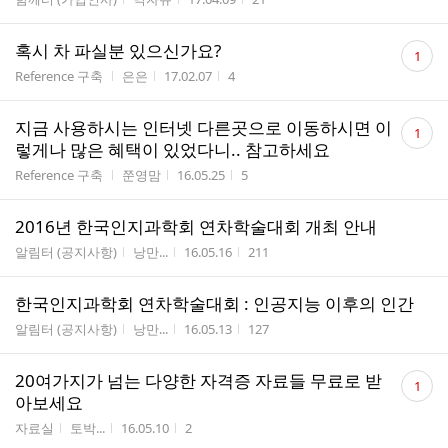
수
댓
혹시 차 파실분 있으신가요?
1
글
게시판명
작성자
작성시간
조회수
Reference 구축
은은
17.02.07
4
수
댓
지금 사용하시는 인터넷 다른곳으로 이동하시면 이
1
글
렇게나 많은 혜택이 있었다니.. 참고하세요
수
게시판명
작성자
작성시간
조회수
Reference 구축
쭌영맘
16.05.25
5
2016년 한국인지과학회 연차학술대회 개최 안내
게시판명
작성자
작성시간
조회수
알림터 (공지사항)
낭만...
16.05.16
211
한국인지과학회 연차학술대회 : 인공지능 이후의 인간
게시판명
작성자
작성시간
조회수
알림터 (공지사항)
낭만...
16.05.13
127
댓
20여가지가 넘는 다양한 자격증 자료들 무료로 받
1
글
아보세요
수
게시판명
작성자
작성시간
조회수
자료실
토박...
16.05.10
2