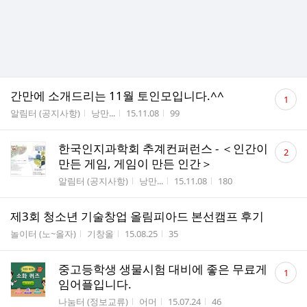
댓
간만에 소개드리는 11월 토인모입니다.^^
1
글
게시판명
작성자
작성시간
조회수
알림터 (공지사항)
낭만...
15.11.08
99
수
댓
한국인지과학회 추계컨퍼런스 - ＜인간이
2
글
만든 게임, 게임이 만든 인간＞
수
게시판명
작성자
작성시간
조회수
알림터 (공지사항)
낭만...
15.11.08
180
제3회 청소년 기술창업 올림피아드 본선캠프 후기
게시판명
작성자
작성시간
조회수
놀이터 (노~올자)
기창올
15.08.25
35
댓
중고등학생 생물시험 대비에 좋은 무료게
1
글
임어플입니다.
수
게시판명
작성자
작성시간
조회수
나눔터 (정보교류)
어머
15.07.24
46