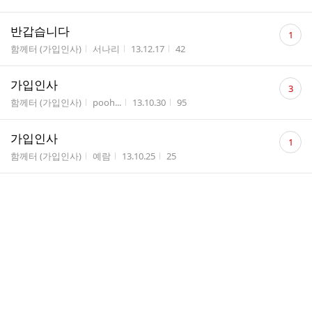
댓
반갑습니다
1
글
게시판명
작성자
작성시간
조회수
함께터 (가입인사)
서나리
13.12.17
42
수
댓
가입인사
3
글
게시판명
작성자
작성시간
조회수
함께터 (가입인사)
pooh...
13.10.30
95
수
댓
가입인사
1
글
게시판명
작성자
작성시간
조회수
함께터 (가입인사)
예람
13.10.25
25
수
댓
제6회 한국 뇌과학 캠프 및 올림피아드 안내
1
글
게시판명
작성자
작성시간
조회수
알림터 (공지사항)
꼬부...
13.10.10
141
수
댓
안뇽하세여
1
글
게시판명
작성자
작성시간
조회수
함께터 (가입인사)
챌니
13.08.31
44
수
댓
안녕하세요^^
1
글