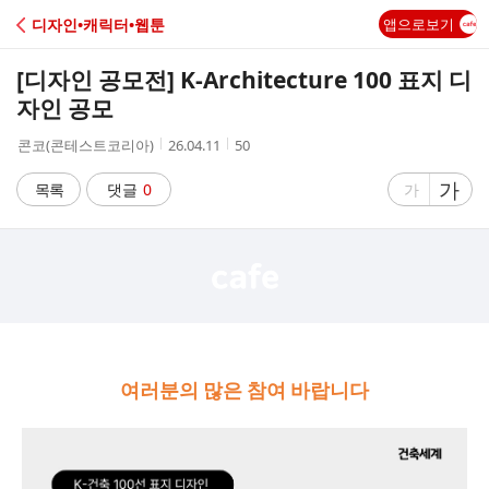
C
디자인•캐릭터•웹툰
앱으로보기
A
[디자인 공모전] K-Architecture 100 표지 디
F
자인 공모
작
작
조
콘코(콘테스트코리아)
26.04.11
50
E
성
성
회
자
시
수
글
가
글
목록
댓글
0
가
간
자
자
크
크
기
기
크
작
게
게
여러분의 많은 참여 바랍니다