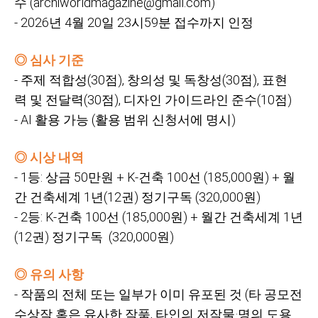
수
(archiworldmagazine@gmail.com)
- 2026년
4월
20일
23시59분
접수까지
인정
◎ 심사 기준
-
주제
적합성(30점),
창의성
및
독창성(30점),
표현
력
및
전달력(30점),
디자인
가이드라인
준수(10점)
- AI
활용
가능
(활용
범위
신청서에
명시)
◎ 시상 내역
- 1등:
상금
50만원
+ K-건축
100선
(185,000원) +
월
간
건축세계
1년(12권)
정기구독
(320,000원)
- 2등: K-건축
100선
(185,000원) +
월간
건축세계
1년
(12권)
정기구독 (320,000원)
◎ 유의 사항
-
작품의 전체 또는 일부가 이미 유포된 것
(타 공모전
수상작 혹은 유사한 작품,
타인의 저작물·명의 도용