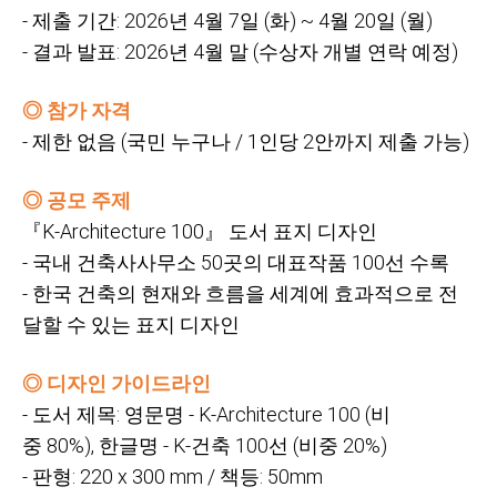
-
제출 기간: 2026년
4월
7일
(화) ~ 4월
20일
(월)
-
결과 발표: 2026년
4월 말
(수상자 개별 연락 예정)
◎ 참가 자격
-
제한 없음
(국민 누구나
/ 1인당
2안까지 제출 가능)
◎ 공모 주제
『K-Architecture 100』
도서
표지
디자인
-
국내
건축사사무소
50곳의
대표작품
100선
수록
-
한국
건축의
현재와
흐름을
세계에
효과적으로
전
달할
수
있는
표지
디자인
◎ 디자인 가이드라인
-
도서 제목:
영문명
- K-Architecture 100 (비
중
80%),
한글명
- K-건축
100선
(비중
20%)
-
판형: 220 x 300 mm /
책등: 50mm