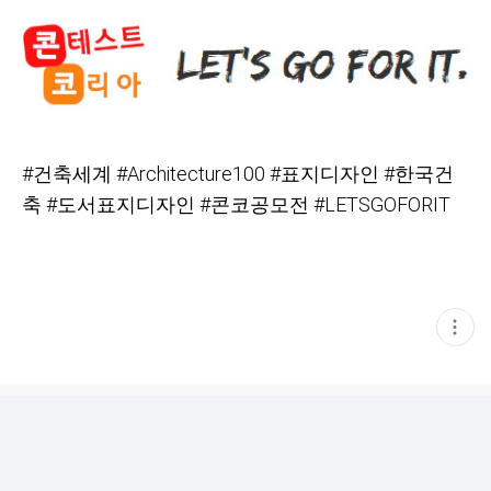
#건축세계
#Architecture100 #표지디자인
#한국건
축
#도서표지디자인
#콘코공모전
#LETSGOFORIT
현
재
게
시
글
추
가
기
능
열
기