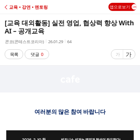
C
교육 • 강연 • 멘토링
앱으로보기
A
[교육 대외활동] 실전 영업, 협상력 향상 With
F
AI – 공개교육
작
작
조
콘코(콘테스트코리아)
26.01.29
64
E
성
성
회
자
시
수
글
가
글
목록
댓글
0
가
간
자
자
크
크
기
기
크
작
게
게
여러분의 많은 참여 바랍니다