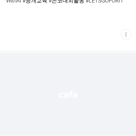
WithAI #공개교육 #콘코대외활동 #LETSGOFORIT
현
재
게
시
글
추
가
기
능
열
기