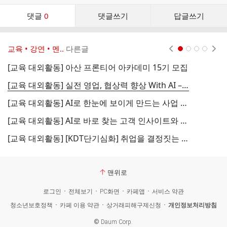
댓
댓글
0
댓글쓰기
답글쓰기
글
댓
글
교육 • 강연 • 멘..
다른글
현재페이지 1
2
3
4
리
스
[교육 대외활동] 아산 프론티어 아카데미 15기 모집
트
[교육 대외활동] 실전 영업, 협상력 향상 With AI – 공개교육
[교육 대외활동] AI로 한눈에 보이게 만드는 사업 전략 기획 초안 – 공개교육
[교육 대외활동] AI로 바로 찾는 고객 인사이트와 브랜드 아이디어 – 공개교육 (26년 1월)
[교육 대외활동] [KDT단기심화] 취업을 결정짓는 수준 높은 프로젝트 과정 "44일 백엔드 심화"
맨위로
로그인
전체보기
PC화면
카페앱
서비스 약관
청소년보호정책
카페 이용 약관
상거래피해구제신청
개인정보처리방침
©
Daum Corp.