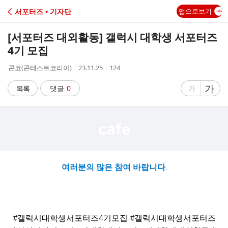
C
서포터즈 • 기자단
앱으로보기
A
[서포터즈 대외활동] 갤럭시 대학생 서포터즈
F
4기 모집
작
작
조
콘코(콘테스트코리아)
23.11.25
124
E
성
성
회
자
시
수
글
가
글
목록
댓글
0
가
간
자
자
크
크
기
기
크
작
게
게
여러분의 많은 참여 바랍니다.
#갤럭시대학생서포터즈4기모집 #갤럭시대학생서포터즈