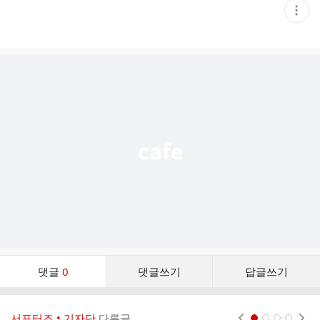
현
재
게
시
글
추
가
기
능
열
기
댓
댓글
0
댓글쓰기
답글쓰기
글
댓
글
서포터즈 • 기자단
다른글
현재페이지 1
2
3
4