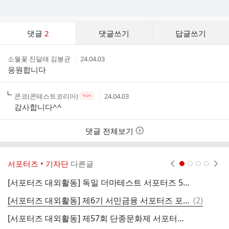
댓
댓글
2
댓글쓰기
답글쓰기
글
댓
작
작
소월꽃 진달래 김봉균
24.04.03
글
성
성
응원합니다
리
자
시
스
간
트
작
작
작
콘코(콘테스트코리아)
24.04.03
작
성
성
성
성
감사합니다^^
자
자
시
자
본
간
인
댓글 전체보기
여
부
서포터즈 • 기자단
다른글
현재페이지 1
2
3
4
[서포터즈 대외활동] 독일 더마테스트 서포터즈 5기 모집 (엄마/아빠) - 우리 아이를 위한 안심 제품
댓
[서포터즈 대외활동] 제6기 서민금융 서포터즈 포용프렌즈 모집
(
2
)
글
[서포터즈 대외활동] 제57회 단종문화제 서포터즈 3기'단이', '정이'