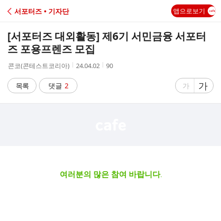
C
서포터즈 • 기자단
앱으로보기
A
[서포터즈 대외활동] 제6기 서민금융 서포터
F
즈 포용프렌즈 모집
작
작
조
콘코(콘테스트코리아)
24.04.02
90
E
성
성
회
자
시
수
글
가
글
목록
댓글
2
가
간
자
자
크
크
기
기
크
작
게
게
여러분의 많은 참여 바랍니다.