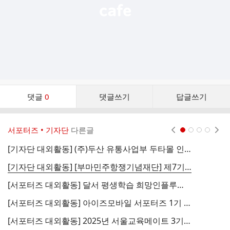
댓
댓글
0
댓글쓰기
답글쓰기
글
댓
글
서포터즈 • 기자단
다른글
현재페이지 1
2
3
4
리
스
[기자단 대외활동] (주)두산 유통사업부 두타몰 인플루언서 '두플 1기' 서포터즈 모집
트
[기자단 대외활동] [부마민주항쟁기념재단] 제7기 부마 기자단 모집
[서포터즈 대외활동] 달서 평생학습 희망인플루언서 모집
[서포터즈 대외활동] 아이즈모바일 서포터즈 1기 모집
[서포터즈 대외활동] 2025년 서울교육메이트 3기 모집
[