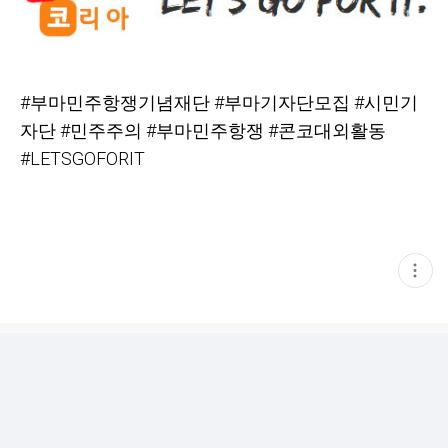
#
부마민주항쟁기념재단 #부마기자단모집 #시민기
자단 #민주주의 #부마민주항쟁
#
콘코대외활동
#LETSGOFORIT
현
재
게
시
글
추
가
기
능
열
기