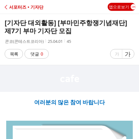
C
서포터즈 • 기자단
앱으로보기
A
[기자단 대외활동] [부마민주항쟁기념재단]
F
제7기 부마 기자단 모집
작
작
조
콘코(콘테스트코리아)
25.04.01
45
E
성
성
회
자
시
수
글
가
글
목록
댓글
0
가
간
자
자
크
크
기
기
크
작
게
게
여러분의 많은 참여 바랍니다