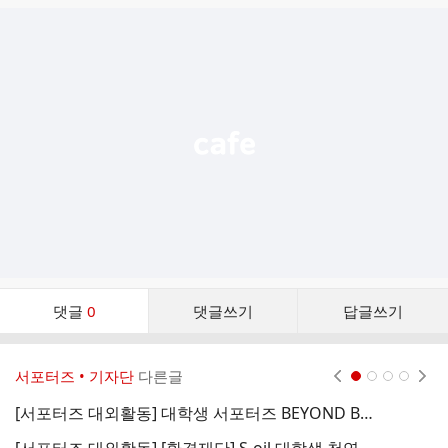
글
추
가
기
능
열
기
댓
댓글
0
댓글쓰기
답글쓰기
글
댓
글
서포터즈 • 기자단
다른글
현재페이지 1
2
3
4
리
스
[서포터즈 대외활동] 대학생 서포터즈 BEYOND BUSAN 3기 모집
트