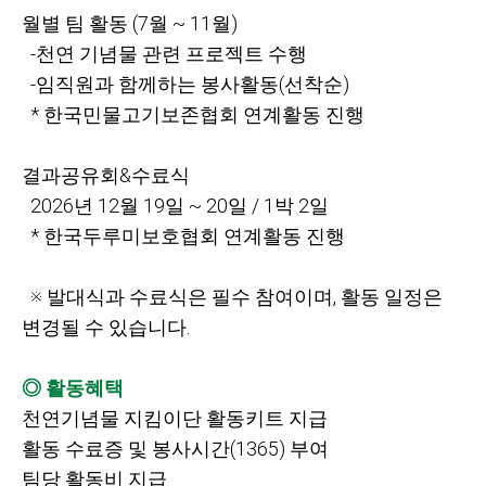
월별 팀 활동
(7월
~ 11월)
-
천연 기념물 관련 프로젝트 수행
-
임직원과 함께하는 봉사활동(선착순)
*
한국민물고기보존협회 연계활동 진행
결과공유회&수료식
2026
년
12월
19일
~ 20일
/ 1박
2일
*
한국두루미보호협회 연계활동 진행
※
발대식과 수료식은 필수 참여이며,
활동 일정은
변경될 수 있습니다.
◎ 활동혜택
천연기념물 지킴이단 활동키트 지급
활동 수료증 및 봉사시간(1365)
부여
팀당 활동비 지급