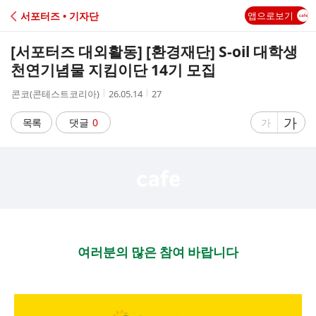
C
서포터즈 • 기자단
앱으로보기
A
[서포터즈 대외활동] [환경재단] S-oil 대학생
F
천연기념물 지킴이단 14기 모집
작
작
조
콘코(콘테스트코리아)
26.05.14
27
E
성
성
회
자
시
수
글
가
글
목록
댓글
0
가
간
자
자
크
크
기
기
크
작
게
게
여러분의 많은 참여 바랍니다