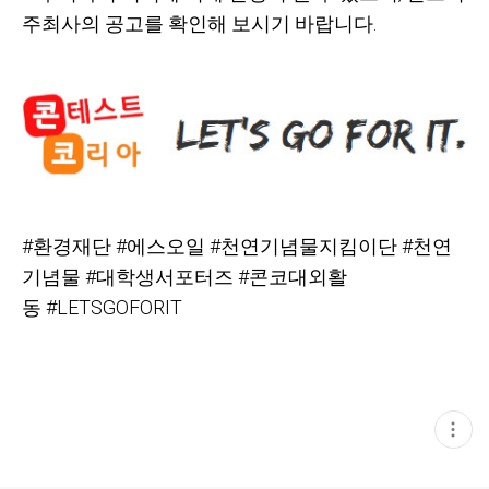
주최사의 공고를 확인해 보시기 바랍니다.
#
환경재단
#에스오일
#천연기념물지킴이단
#천연
기념물
#대학생서포터즈
#콘코대외활
동
#LETSGOFORIT
현
재
게
시