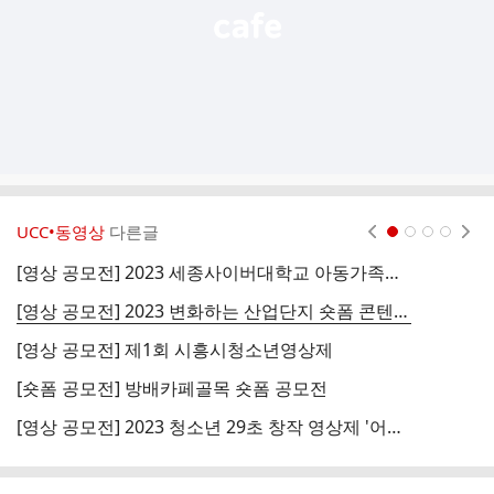
UCC•동영상
다른글
현재페이지 1
2
3
4
[영상 공모전] 2023 세종사이버대학교 아동가족학부 공모전, ＜행복한 자녀 양육, 가보자고!!＞
[
[영상 공모전] 2023 변화하는 산업단지 숏폼 콘텐츠 공모전
[영상 공모전] 제1회 시흥시청소년영상제
[숏폼 공모전] 방배카페골목 숏폼 공모전
[
[영상 공모전] 2023 청소년 29초 창작 영상제 '어서 와, 우리 마을은 처음이지?'