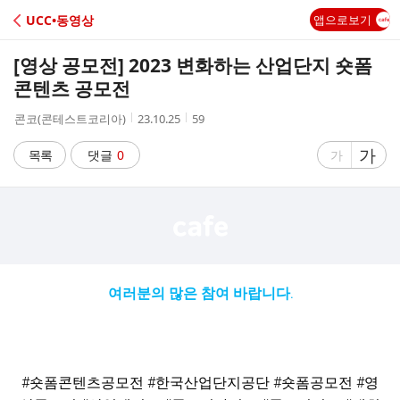
C
UCC•동영상
앱으로보기
A
[영상 공모전] 2023 변화하는 산업단지 숏폼
F
콘텐츠 공모전
작
작
조
콘코(콘테스트코리아)
23.10.25
59
E
성
성
회
자
시
수
글
가
글
목록
댓글
0
가
간
자
자
크
크
기
기
크
작
게
게
여러분의 많은 참여 바랍니다.
#숏폼콘텐츠공모전 #한국산업단지공단 #숏폼공모전 #영