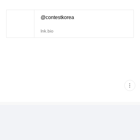
@contestkorea
lnk.bio
현
재
게
시
글
추
가
기
능
열
기