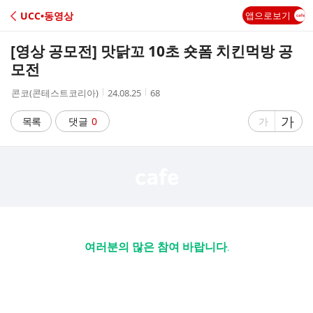
C
UCC•동영상
앱으로보기
A
[영상 공모전] 맛닭꼬 10초 숏폼 치킨먹방 공
F
모전
작
작
조
콘코(콘테스트코리아)
24.08.25
68
E
성
성
회
자
시
수
글
가
글
목록
댓글
0
가
간
자
자
크
크
기
기
크
작
게
게
여러분의 많은 참여 바랍니다.