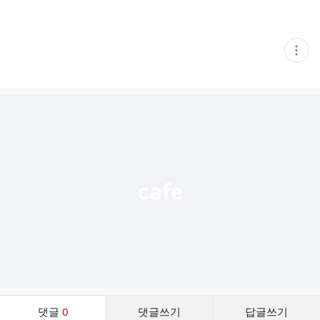
현
재
게
시
글
추
가
기
능
열
기
댓
댓글
0
댓글쓰기
답글쓰기