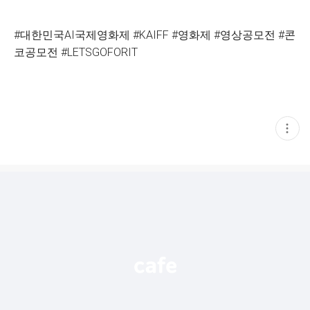
#대한민국AI국제영화제 #KAIFF #영화제 #영상공모전 #콘
코공모전 #LETSGOFORIT
현
재
게
시
글
추
가
기
능
열
기