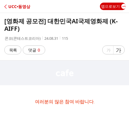
C
UCC•동영상
앱으로보기
A
[영화제 공모전] 대한민국AI국제영화제 (K-
F
AIFF)
작
작
조
콘코(콘테스트코리아)
24.08.31
115
E
성
성
회
자
시
수
글
가
글
목록
댓글
0
가
간
자
자
크
크
기
기
크
작
게
게
여러분의 많은 참여 바랍니다.