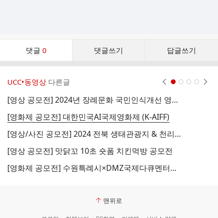
댓
댓글
0
댓글쓰기
답글쓰기
글
댓
글
UCC•동영상
다른글
현재페이지 1
2
3
4
리
스
[영상 공모전] 2024년 장례문화 국민인식개선 영상 및 공간 디자인 통합 공모전
트
[영화제 공모전] 대한민국AI국제영화제 (K-AIFF)
[영상/사진 공모전] 2024 전북 생태관광지 & 천리길 영상 및 사진 공모전
[영상 공모전] 맛닭꼬 10초 숏폼 치킨먹방 공모전
[
[영화제 공모전] 수원특례시×DMZ국제다큐멘터리영화제 38초 다큐 공모전
맨위로