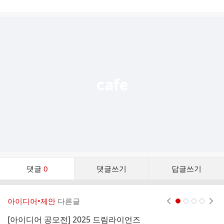
게
시
글
추
가
기
능
열
기
댓
댓글
0
댓글쓰기
답글쓰기
글
댓
글
아이디어•제안
다른글
현재페이지 1
2
3
4
리
스
[아이디어 공모전] 2025 드림라이언즈