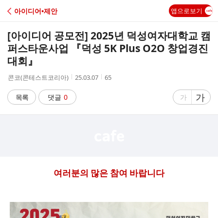
C
아이디어•제안
앱으로보기
A
[아이디어 공모전] 2025년 덕성여자대학교 캠
F
퍼스타운사업 『덕성 5K Plus O2O 창업경진
대회』
E
작
작
조
콘코(콘테스트코리아)
25.03.07
65
성
성
회
자
시
수
글
가
글
목록
댓글
0
가
간
자
자
크
크
기
기
크
작
게
게
여러분의 많은 참여 바랍니다