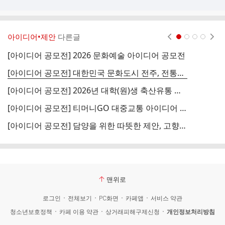
아이디어•제안
다른글
현재페이지 1
2
3
4
[아이디어 공모전] 2026 문화예술 아이디어 공모전
[아이디어 공모전] 대한민국 문화도시 전주, 전통문화기반 아트앤테크 프로젝트 공모
[
[아이디어 공모전] 2026년 대학(원)생 축산유통 아이디어 경진대회
[아이디어 공모전] 티머니GO 대중교통 아이디어 공모전
[아이디어 공모전] 담양을 위한 따뜻한 제안, 고향사랑기금사업 아이디어 공모
맨위로
로그인
전체보기
PC화면
카페앱
서비스 약관
청소년보호정책
카페 이용 약관
상거래피해구제신청
개인정보처리방침