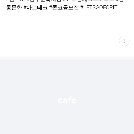
통문화
#아트테크
#
콘코공모전
#LETSGOFORIT
현
재
게
시
글
추
가
기
능
열
기