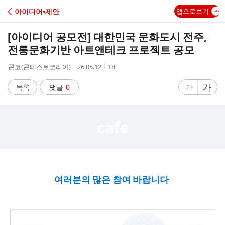
C
아이디어•제안
앱으로보기
A
[아이디어 공모전] 대한민국 문화도시 전주,
F
전통문화기반 아트앤테크 프로젝트 공모
작
작
조
콘코(콘테스트코리아)
26.05.12
18
E
성
성
회
자
시
수
글
가
글
목록
댓글
0
가
간
자
자
크
크
기
기
크
작
게
게
여러분의 많은 참여 바랍니다