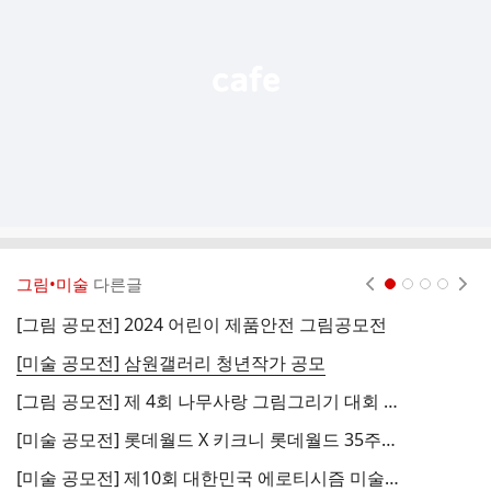
열
기
그림•미술
다른글
현재페이지 1
2
3
4
[그림 공모전] 2024 어린이 제품안전 그림공모전
[
[미술 공모전] 삼원갤러리 청년작가 공모
[그림 공모전] 제 4회 나무사랑 그림그리기 대회 공모전
[미술 공모전] 롯데월드 X 키크니 롯데월드 35주년 기념 팬아트 콘테스트
[미술 공모전] 제10회 대한민국 에로티시즘 미술대전
[