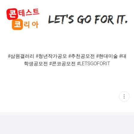
#삼원갤러리 #청년작가공모 #추천공모전 #현대미술 #대
학생공모전 #콘코공모전 #LETSGOFORIT
현
재
게
시
글
추
가
기
능