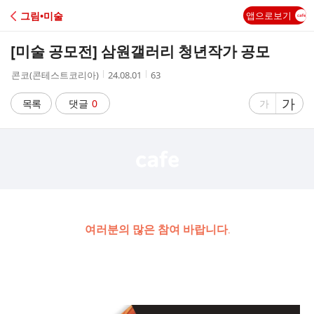
C
그림•미술
앱으로보기
A
[미술 공모전] 삼원갤러리 청년작가 공모
F
작
작
조
콘코(콘테스트코리아)
24.08.01
63
성
성
회
E
자
시
수
글
가
글
목록
댓글
0
가
간
자
자
크
크
기
기
크
작
게
게
여러분의 많은 참여 바랍니다.