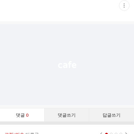
현
재
게
시
글
추
가
기
능
열
기
댓
댓글
0
댓글쓰기
답글쓰기
글
댓
글
현재페이지 1
2
3
4