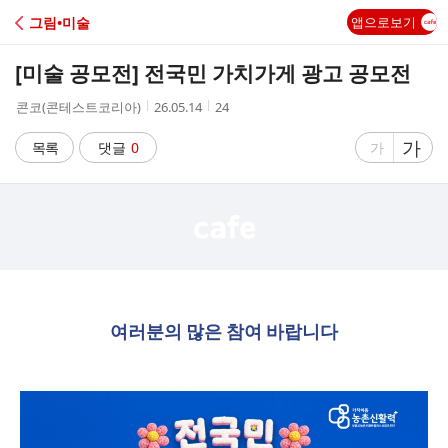
C
그림•미술
앱으로보기
A
[미술 공모전] 전국민 가치가게 광고 공모전
F
작
작
조
콘코(콘테스트코리아)
26.05.14
24
성
성
회
E
자
시
수
글
가
글
목록
댓글
0
가
간
자
자
크
크
기
기
크
작
게
게
여러분의 많은 참여 바랍니다