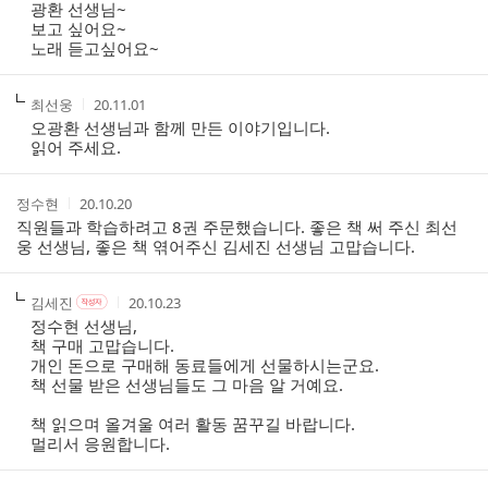
성
성
성
성
광환 선생님~
리
자
자
시
자
보고 싶어요~
스
본
간
노래 듣고싶어요~
인
트
여
부
작
작
최선웅
20.11.01
성
성
오광환 선생님과 함께 만든 이야기입니다.
자
시
읽어 주세요.
간
작
작
정수현
20.10.20
성
성
직원들과 학습하려고 8권 주문했습니다. 좋은 책 써 주신 최선
자
시
웅 선생님, 좋은 책 엮어주신 김세진 선생님 고맙습니다.
간
작
작
작
김세진
20.10.23
작
성
성
성
성
정수현 선생님,
자
자
시
자
책 구매 고맙습니다.
본
간
개인 돈으로 구매해 동료들에게 선물하시는군요.
인
책 선물 받은 선생님들도 그 마음 알 거예요.
여
부
책 읽으며 올겨울 여러 활동 꿈꾸길 바랍니다.
멀리서 응원합니다.