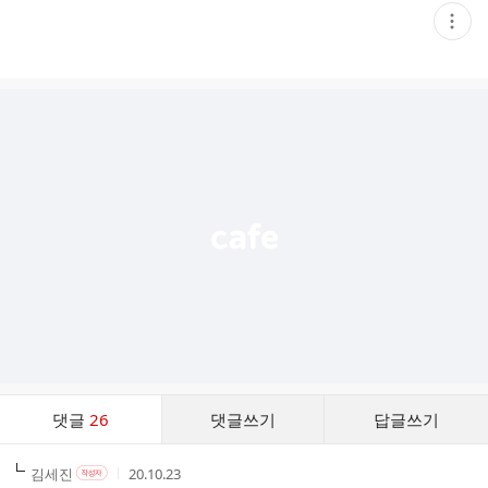
현
재
게
시
글
추
가
기
능
열
기
댓
댓글
26
댓글쓰기
답글쓰기
글
댓
작
작
작
김세진
20.10.23
작
글