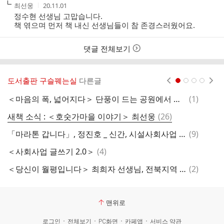
작
작
최선웅
20.11.01
성
성
정수현 선생님 고맙습니다.
자
시
책 엮으며 먼저 책 내신 선생님들이 참 존경스러웠어요.
간
댓글 전체보기
도서출판 구슬꿰는실
다른글
현재페이지 1
2
3
4
댓
＜마음의 폭, 넓어지다＞ 단풍이 드는 공원에서 찍은 사진
(
1
)
＜
글
댓
새책 소식 : ＜호숫가마을 이야기＞ 최선웅
(
26
)
글
댓
「마라톤 갑니다」, 정진호 _ 신간, 시설사회사업 사례집
(
9
)
글
댓
＜사회사업 글쓰기 2.0＞
(
4
)
전
글
댓
＜당신이 월평입니다＞ 최희자 선생님, 전북지역 저자와 대화. 고맙습니다.
(
2
)
「
글
맨위로
로그인
전체보기
PC화면
카페앱
서비스 약관