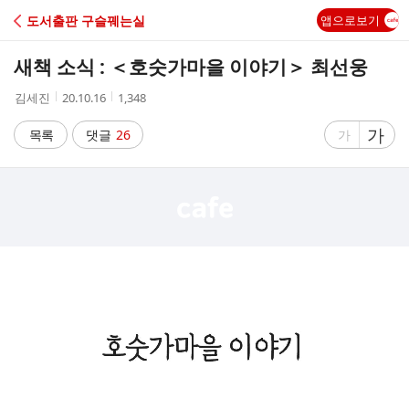
C
도서출판 구슬꿰는실
앱으로보기
A
새책 소식 : ＜호숫가마을 이야기＞ 최선웅
F
작
작
조
김세진
20.10.16
1,348
성
성
회
E
자
시
수
글
가
글
목록
댓글
26
가
간
자
자
크
크
기
기
크
작
게
게