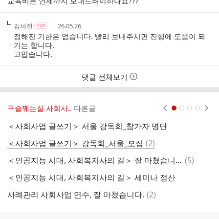
교육비는 언제까지 보내드려야하나요???
리
자
시
스
간
트
작
작
작
김세진
26.05.26
작
성
성
성
성
정해진 기한은 없습니다. 빨리 보내주시면 진행에 도움이 되
자
자
시
자
기는 합니다.
본
간
고맙습니다.
인
여
부
댓글 전체보기
구슬꿰는실 사회사..
다른글
현재페이지 1
2
3
4
＜사회사업 글쓰기＞ 서울 강독회_참가자 명단
댓
＜사회사업 글쓰기＞ 강독회_서울_모집
(
2
)
인
글
댓
＜인공지능 시대, 사회복지사의 길＞ 잘 마쳤습니다.
(
5
)
글
＜인공지능 시대, 사회복지사의 길＞ 세미나 정산
사
댓
사례관리 사회사업 연수, 잘 마쳤습니다.
(
2
)
사
글