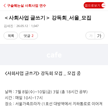
C
구슬꿰는실 사회사업 연수
앱으로보기
A
＜사회사업 글쓰기＞ 강독회_서울_모집
F
작
작
조
김세진
26.05.12
1,047
성
성
회
E
자
시
수
글
가
글
목록
댓글
2
가
간
자
자
크
크
기
기
크
작
게
게
<사회사업 글쓰기> 강독회 모집 _ 모집 중
날짜 : 7월 8일(수)~10일(금) 3일 (총 18시간 공부)
시간 : 매일 10시~17시
장소 : 서울가족프라자 (1호선 대방역에서 지하통로로 이어져