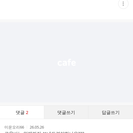
현
재
게
시
글
추
가
기
능
열
기
댓
댓글
2
댓글쓰기
답글쓰기
글
댓
작
작
미운오리66
26.05.26
글
성
성