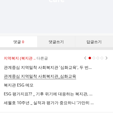
댓
댓글
0
댓글쓰기
답글쓰기
글
댓
글
지역복지 (복지관 ..
다른글
현재페이지 1
2
3
4
리
스
관계중심 지역밀착 사회복지관 '심화교육', 두 번째 만남
트
관계중심 지역밀착 사회복지관_심화교육
복지관 ESG 메모
ESG 평가지표?? _ 기후 위기에 대응하는 복지관, 결국 복지관 정체성에서 시작
주
세월호 10주년 _ 실적과 평가가 중요하니 ‘가만히 있으라?’
이