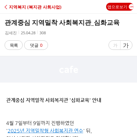
C
지역복지 (복지관 사회사업)
앱으로보기
A
관계중심 지역밀착 사회복지관_심화교육
F
작
작
조
김세진
25.04.28
308
성
성
회
E
자
시
수
글
가
글
목록
댓글
0
가
간
자
자
크
크
기
기
크
작
게
게
관계중심 지역밀착 사회복지관 '심화교육' 안내
4월 7일부터 9일까지 진행하였던
'
2025년 지역밀착형 사회복지관 연수
' 뒤,