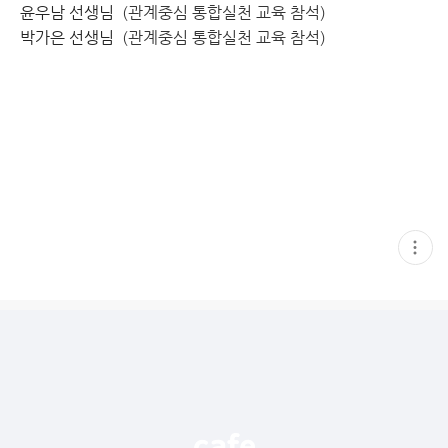
윤우남 선생님
(관계중심 통합실천 교육 참석)
박가은 선생님
(관계중심 통합실천 교육 참석)
현
재
게
시
글
추
가
기
능
열
기