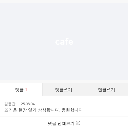
글
추
가
기
능
열
기
댓
댓글
1
댓글쓰기
답글쓰기
글
댓
작
작
김동찬
25.08.04
글
성
성
뜨거운 현장 열기 상상합니다. 응원합니다
리
자
시
스
간
트
댓글 전체보기