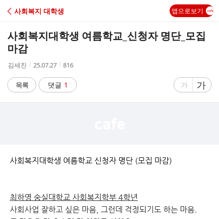
C
사회복지 대학생
앱으로보기
A
사회복지대학생 여름학교_신청자 명단_모집
F
마감
작
작
조
김세진
25.07.27
816
E
성
성
회
자
시
수
글
가
글
목록
댓글
1
가
간
자
자
크
크
기
기
크
작
게
게
사회복지대학생 여름학교 신청자 명단 (모집 마감)
최하영 숭실대학교 사회복지학부 4학년
사회사업 잘하고 싶은 마음, 그런데 걱정되기도 하는 마음.