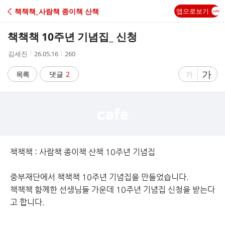
C
책책책_사람책 종이책 산책
앱으로보기
A
책책책 10주년 기념집_ 신청
F
작
작
조
김세진
26.05.16
260
성
성
회
E
자
시
수
글
가
글
목록
댓글
2
가
간
자
자
크
크
기
기
크
작
게
게
책책책 : 사람책 종이책 산책 10주년 기념집
중부재단에서 책책책 10주년 기념집을 만들었습니다.
책책책 함께한 선생님들 가운데 10주년 기념집 신청을 받는다
고 합니다.