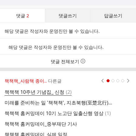
댓
댓글
2
댓글쓰기
답글쓰기
글
댓
해당 댓글은 작성자와 운영진만 볼 수 있습니다.
글
리
스
해당 댓글은 작성자와 운영진만 볼 수 있습니다.
트
댓글 전체보기
책책책_사람책 종이..
다른글
현재페이지 1
2
3
4
댓
책책책 10주년 기념집_ 신청
(
2
)
책
글
미래를 준비하는 일 '책책책', 지초북행(至楚北行)에서 지덕체(智德體)로
책
댓
책책책 홈커밍데이 10기 노고단 일출산행 영상
(
1
)
글
책책책 홈커밍데이_중부재단 기사
책책책 홈케밍데이_실제 일정
책