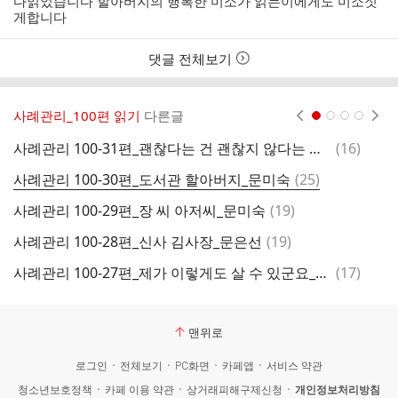
다읽었습니다 할아버지의 행복한 미소가 읽는이에게도 미소짓
자
시
게합니다
간
댓글 전체보기
사례관리_100편 읽기
다른글
현재페이지 1
2
3
4
댓
사례관리 100-31편_괜찮다는 건 괜찮지 않다는 것, 이 씨 아저씨_이혜주
(
16
)
사
글
댓
사례관리 100-30편_도서관 할아버지_문미숙
(
25
)
사
글
댓
사례관리 100-29편_장 씨 아저씨_문미숙
(
19
)
사
글
댓
사례관리 100-28편_신사 김사장_문은선
(
19
)
사
글
댓
사례관리 100-27편_제가 이렇게도 살 수 있군요_강민지
(
17
)
글
맨위로
로그인
전체보기
PC화면
카페앱
서비스 약관
청소년보호정책
카페 이용 약관
상거래피해구제신청
개인정보처리방침