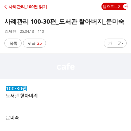
C
사례관리_100편 읽기
앱으로보기
A
사례관리 100-30편_도서관 할아버지_문미숙
F
작
작
조
김세진
25.04.13
110
성
성
회
E
자
시
수
글
가
글
목록
댓글
25
가
간
자
자
크
크
기
기
크
작
게
게
100-30편
도서관 할아버지
문미숙