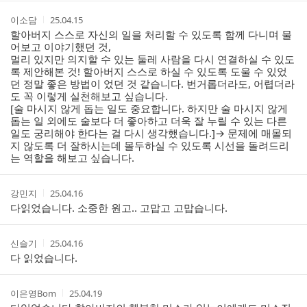
스
간
트
작
작
이소담
25.04.15
성
성
할아버지 스스로 자신의 일을 처리할 수 있도록 함께 다니며 물
자
시
어보고 이야기했던 것,
간
멀리 있지만 의지할 수 있는 둘레 사람을 다시 연결하실 수 있도
록 제안해본 것! 할아버지 스스로 하실 수 있도록 도울 수 있었
던 정말 좋은 방법이 었던 것 같습니다. 번거롭더라도, 어렵더라
도 꼭 이렇게 실천해보고 싶습니다.
[술 마시지 않게 돕는 일도 중요합니다. 하지만 술 마시지 않게
돕는 일 외에도 술보다 더 좋아하고 더욱 잘 누릴 수 있는 다른
일도 궁리해야 한다는 걸 다시 생각했습니다.]→ 문제에 매몰되
지 않도록 더 잘하시는데 몰두하실 수 있도록 시선을 돌려드리
는 역할을 해보고 싶습니다.
작
작
강민지
25.04.16
성
성
다읽었습니다. 소중한 원고.. 고맙고 고맙습니다.
자
시
간
작
작
신슬기
25.04.16
성
성
다 읽었습니다.
자
시
간
작
작
이은영Bom
25.04.19
성
성