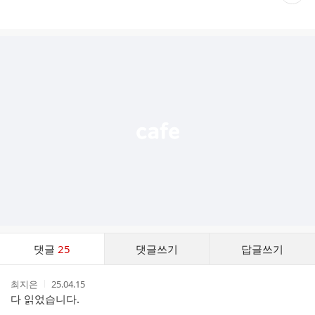
재
게
시
글
추
가
기
능
열
기
댓
댓글
25
댓글쓰기
답글쓰기
글
댓
작
작
최지은
25.04.15
글
성
성
다 읽었습니다.
리
자
시