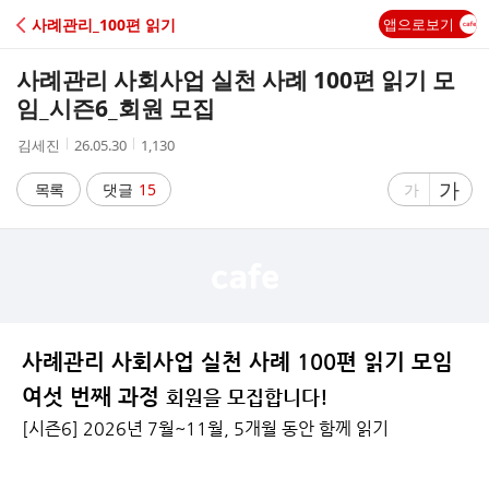
C
사례관리_100편 읽기
앱으로보기
A
사례관리 사회사업 실천 사례 100편 읽기 모
F
임_시즌6_회원 모집
작
작
조
김세진
26.05.30
1,130
E
성
성
회
자
시
수
글
가
글
목록
댓글
15
가
간
자
자
크
크
기
기
크
작
게
게
사례관리 사회사업 실천 사례 100편 읽기 모임
여섯 번째 과정
회원을 모집합니다!
[시즌6] 2026년 7월~11월, 5개월 동안 함께 읽기