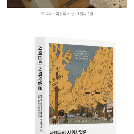
주 교재 <곡선의 시선> 1권과 2권