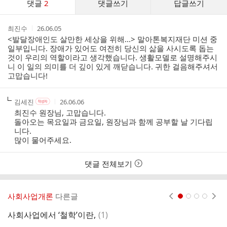
댓글
2
댓글쓰기
답글쓰기
글
댓
작
작
최진수
26.06.05
글
성
성
<발달장애인도 살만한 세상을 위해...> 말아톤복지재단 미션 중
리
자
시
일부입니다. 장애가 있어도 여전히 당신의 삶을 사시도록 돕는
스
간
것이 우리의 역할이라고 생각했습니다. 생활모델로 설명해주시
트
니 이 일의 의미를 더 깊이 있게 깨닫습니다. 귀한 걸음해주셔서
고맙습니다!
작
작
작
김세진
26.06.06
작
성
성
성
성
최진수 원장님, 고맙습니다.
자
자
시
자
돌아오는 목요일과 금요일, 원장님과 함께 공부할 날 기다립
본
간
니다.
인
많이 물어주세요.
여
부
댓글 전체보기
사회사업개론
다른글
현재페이지 1
2
3
4
댓
사회사업에서 ‘철학’이란,
(
1
)
글