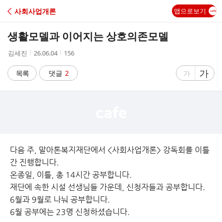
C
사회사업개론
앱으로보기
A
생활모델과 이어지는 상호의존모델
F
작
작
조
김세진
26.06.04
156
성
성
회
E
자
시
수
글
가
글
목록
댓글
2
가
간
자
자
크
크
기
기
크
작
게
게
다음 주, 말아톤복지재단에서 <사회사업개론> 강독회를 이틀
간 진행합니다.
온종일, 이틀, 총 14시간 공부합니다.
재단에 속한 시설 선생님들 가운데, 신청자들과 공부합니다.
6월과 9월로 나눠 공부합니다.
6월 공부에는 23명 신청하셨습니다.