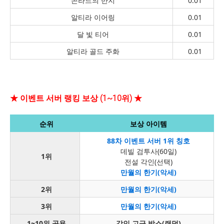
콘라드의 반지
0.01
알티라 이어링
0.01
달 빛 티어
0.01
알티라 골드 주화
0.01
★ 이벤트 서버 랭킹 보상 (1~10위) ★
순위
보상 아이템
88차 이벤트 서버 1위 칭호
데빌 검투사(60일)
1
위
전설 각인(선택)
만월의 한기(악세)
2
위
만월의 한기(악세)
3
위
만월의 한기(악세)
1~10
위 공용
각인 고급 박스(랜덤)