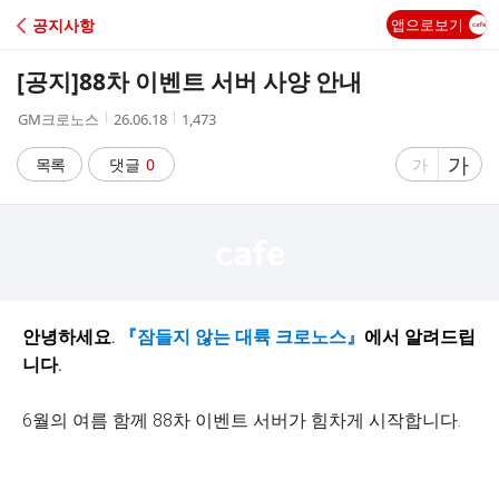
C
공지사항
앱으로보기
A
[공지]88차 이벤트 서버 사양 안내
F
작
작
조
GM크로노스
26.06.18
1,473
성
성
회
E
자
시
수
글
가
글
목록
댓글
0
가
간
자
자
크
크
기
기
크
작
게
게
안녕하세요.
『잠들지 않는 대륙 크로노스』
에서 알려드립
니다.
6월의 여름 함께 88차 이벤트 서버가 힘차게 시작합니다.