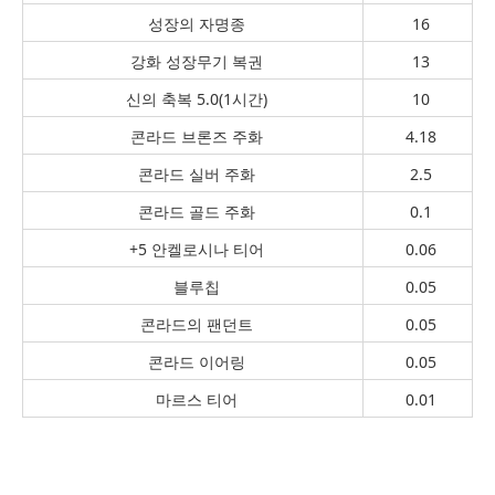
성장의 자명종
16
강화 성장무기 복권
13
신의 축복 5.0(1시간)
10
콘라드 브론즈 주화
4.18
콘라드 실버 주화
2.5
콘라드 골드 주화
0.1
+5 안켈로시나 티어
0.06
블루칩
0.05
콘라드의 팬던트
0.05
콘라드 이어링
0.05
마르스 티어
0.01