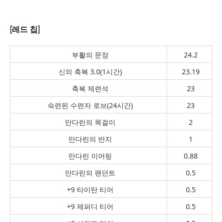
[레드 칩]
부활의 문장
24.2
신의 축복 3.0(1시간)
23.19
축복 제련석
23
숙련된 수련자 로브(24시간)
23
만다린의 목걸이
2
만다린의 반지
1
만다린 이어링
0.88
만다린의 팬던트
0.5
+9 타이탄 티어
0.5
+9 제퍼디 티어
0.5