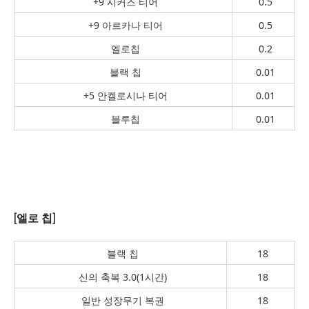
+9 시커즈 티어
0.5
+9 아르카나 티어
0.5
엘로칩
0.2
블랙 칩
0.01
+5 안켈로시나 티어
0.01
블루칩
0.01
[엘로 칩]
블랙 칩
18
신의 축복 3.0(1시간)
18
일반 성장무기 복권
18