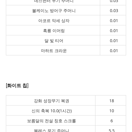
데스헌터 무기 주머니
0.03
볼케이노 방어구 주머니
0.03
아코르 악세 상자
0.01
흑룡 이어링
0.01
달 빛 티어
0.01
마하트 크라운
0.01
[화이트 칩]
강화 성장무기 복권
18
신의 축복 10.0(1시간)
10
보름달의 전설 칭호 스크롤
6
블레스 무기 주머니
5.5