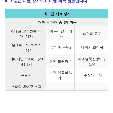
■
최고급 재료 상자의 아이템 획득 정보입니다
최고급 재료 상자
개봉 시 아래 중 1개 획득
켈베로스의 발톱(10
마쿠아펠의 기
심연의 공포
개) 상자
운
슬레이드의 보주(5
무한의 응원S
나락의 결정체
개) 상자
베네시안스페이드(20
피에얼룩진방어구
꺼진 불꽃의 검
개)상자
도면
꺼진 불꽃의 방
큐브링
3주신의 각인
어구
프라임 방어구 조각