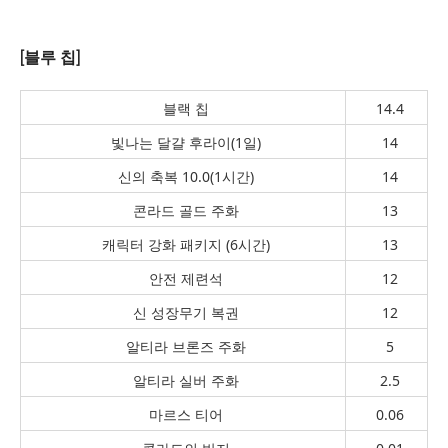
[블루 칩]
블랙 칩
14.4
빛나는 달걀 후라이(1일)
14
신의 축복 10.0(1시간)
14
콘라드 골드 주화
13
캐릭터 강화 패키지 (6시간)
13
안전 제련석
12
신 성장무기 복권
12
알티라 브론즈 주화
5
알티라 실버 주화
2.5
마르스 티어
0.06