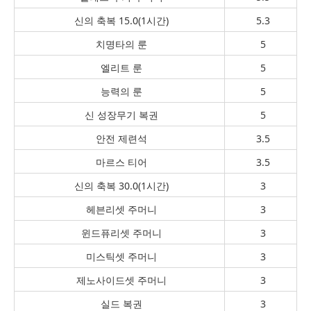
신의 축복 15.0(1시간)
5.3
치명타의 룬
5
엘리트 룬
5
능력의 룬
5
신 성장무기 복권
5
안전 제련석
3.5
마르스 티어
3.5
신의 축복 30.0(1시간)
3
헤븐리셋 주머니
3
윈드퓨리셋 주머니
3
미스틱셋 주머니
3
제노사이드셋 주머니
3
실드 복권
3