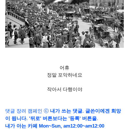
어휴
정말 포악하네요
작아서 다행이야
댓글 장려 캠페인 ⓒ
내가 쓰는 댓글. 글쓴이에겐 희망
이 됩니다. '뒤로' 버튼보다는 '등록' 버튼을
.
내가 아는 카페 Mon~Sun, am12:00~am12:00