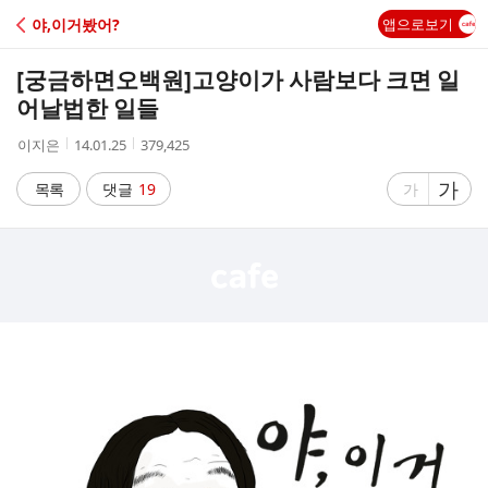
C
야,이거봤어?
앱으로보기
A
[궁금하면오백원]
고양이가 사람보다 크면 일
F
어날법한 일들
작
작
조
이지은
14.01.25
379,425
E
성
성
회
자
시
수
글
가
글
목록
댓글
19
가
간
자
자
크
크
기
기
크
작
게
게