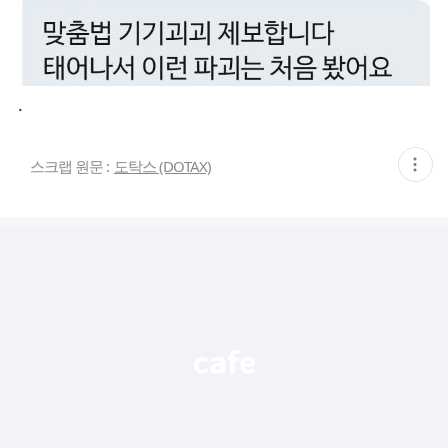
.
현
스크랩 원문 :
도탁스 (DOTAX)
재
게
시
글
추
가
기
능
열
기