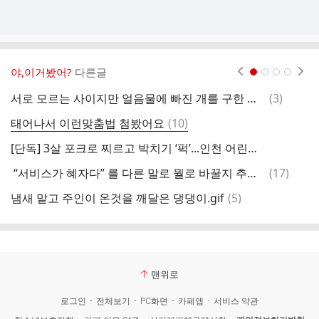
야,이거봤어?
다른글
현재페이지 1
2
3
4
댓
서로 모르는 사이지만 얼음물에 빠진 개를 구한 남자를 돕기 위해 모여드는 사람들
(
3
)
글
댓
태어나서 이런맞춤법 첨봤어요
(
10
)
글
[단독] 3살 포크로 찌르고 박치기 ‘퍽’...인천 어린이집 학대 의혹
댓
“서비스가 혜자다” 를 다른 말로 뭘로 바꿀지 추천좀
(
17
)
글
댓
냄새 맡고 주인이 온것을 깨달은 댕댕이.gif
(
5
)
3
글
맨위로
로그인
전체보기
PC화면
카페앱
서비스 약관