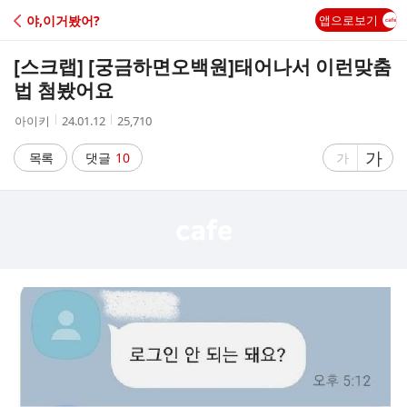
C
야,이거봤어?
앱으로보기
A
[스크랩] [궁금하면오백원]
태어나서 이런맞춤
F
법 첨봤어요
작
작
조
아이키
24.01.12
25,710
E
성
성
회
자
시
수
글
가
글
목록
댓글
10
가
간
자
자
크
크
기
기
크
작
게
게