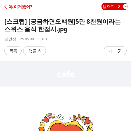
C
야,이거봤어?
앱으로보기
A
[스크랩] [궁금하면오백원]
5만 8천원이라는
F
스위스 음식 한접시.jpg
작
작
조
선인장
25.05.09
1,810
E
성
성
회
자
시
수
글
가
글
목록
댓글
6
가
간
자
자
크
크
기
기
크
작
게
게