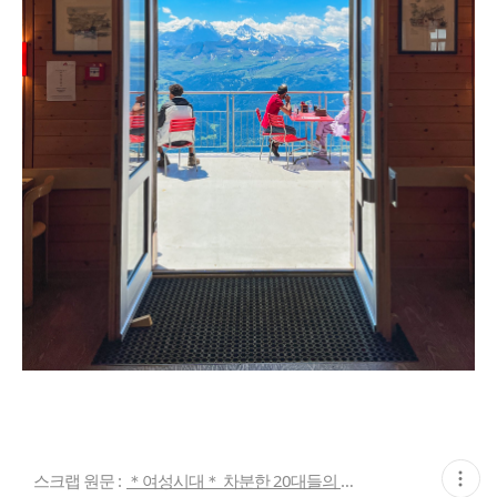
현
스크랩 원문 :
＊여성시대＊ 차분한 20대들의 알흠다운 공간
재