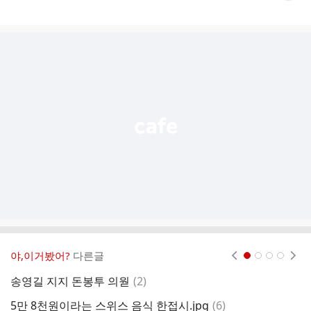
게
시
글
추
가
기
능
열
기
야,이거봤어?
다른글
현재페이지 1
2
3
4
댓
송영길 지지 돈봉투 의웓
(
2
)
S
글
댓
5만 8천원이라는 스위스 음식 한접시.jpg
(
6
)
김