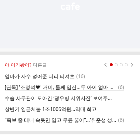
야,이거봤어?
다른글
현재페이지 1
2
3
4
댓
엄마가 자수 넣어준 더피 티셔츠
(
16
)
글
댓
[단독] '조정석♥' 거미, 둘째 임신…두 아이 엄마 된다
(
6
)
글
수습 사무관이 모아간 ‘광우병 시위사진’ 보여주며 쌀·소고기 지켜···농민단체 “환영”
상반기 임금체불 1조1005억원…역대 최고
댓
“족보 줄 테니 속옷만 입고 무릎 꿇어”…‘취준생 성폭력’ 서울교통공사 직원
(
6
)
글