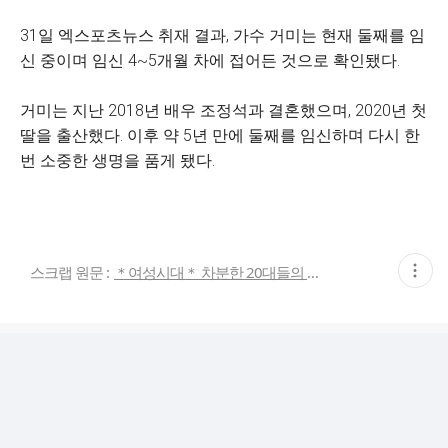
31일 엑스포츠뉴스 취재 결과, 가수 거미는 현재 둘째를 임
신 중이며 임신 4~5개월 차에 접어든 것으로 확인됐다.
거미는 지난 2018년 배우 조정석과 결혼했으며, 2020년 첫
딸을 출산했다. 이후 약 5년 만에 둘째를 임신하며 다시 한
번 소중한 생명을 품게 됐다.
현
스크랩 원문 :
＊여성시대＊ 차분한 20대들의 알흠다운 공간
재
게
시
글
추
가
기
능
열
기