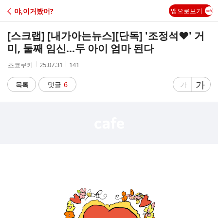
C
야,이거봤어?
앱으로보기
A
[스크랩] [내가아는뉴스]
[단독] '조정석♥' 거
F
미, 둘째 임신…두 아이 엄마 된다
작
작
조
초코쿠키
25.07.31
141
E
성
성
회
자
시
수
글
가
글
목록
댓글
6
가
간
자
자
크
크
기
기
크
작
게
게