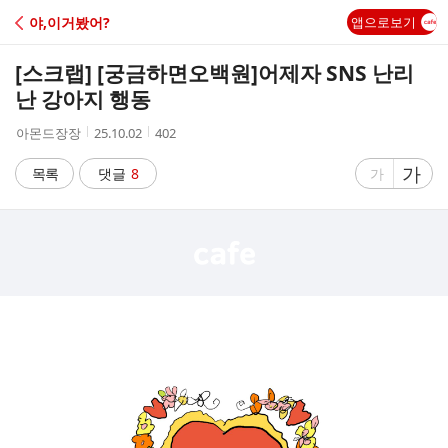
C
야,이거봤어?
앱으로보기
A
[스크랩] [궁금하면오백원]
어제자 SNS 난리
F
난 강아지 행동
작
작
조
아몬드장장
25.10.02
402
E
성
성
회
자
시
수
글
가
글
목록
댓글
8
가
간
자
자
크
크
기
기
크
작
게
게