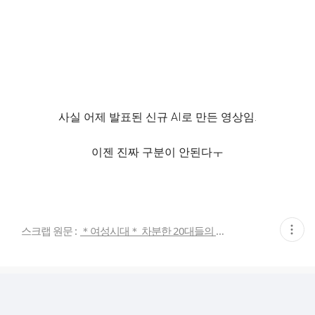
사실 어제 발표된 신규 AI로 만든 영상임.
이젠 진짜 구분이 안된다ㅜ
현
스크랩 원문 :
＊여성시대＊ 차분한 20대들의 알흠다운 공간
재
게
시
글
추
가
기
능