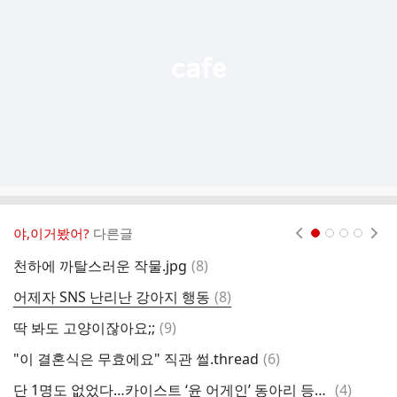
열
기
야,이거봤어?
다른글
현재페이지 1
2
3
4
댓
천하에 까탈스러운 작물.jpg
(
8
)
글
댓
어제자 SNS 난리난 강아지 행동
(
8
)
글
댓
딱 봐도 고양이잖아요;;
(
9
)
7
글
댓
"이 결혼식은 무효에요" 직관 썰.thread
(
6
)
글
댓
단 1명도 없었다…카이스트 ‘윤 어게인’ 동아리 등록 실패
(
4
)