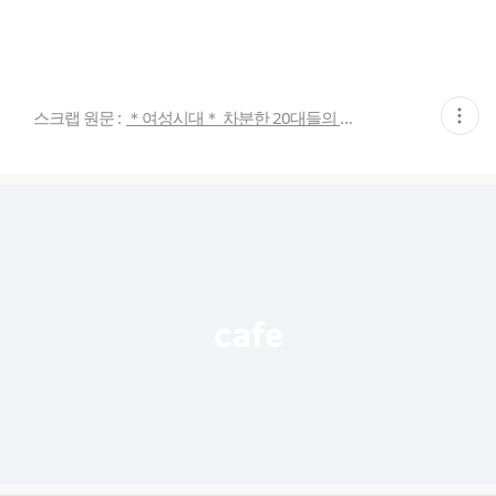
현
스크랩 원문 :
＊여성시대＊ 차분한 20대들의 알흠다운 공간
재
게
시
글
추
가
기
능
열
기