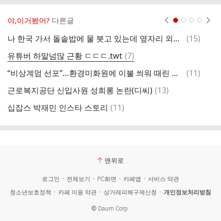
야,이거봤어?
다른글
현재페이지 1
2
3
4
댓
나 한국 가서 돌솥밥에 물 붓고 있는데 옆자리 외국인이 그거 보고는 자기 밥에도 물 부음
(
15
)
[
글
댓
유튜버 하말넘많 근황 ㄷㄷㄷ.twt
(
7
)
글
댓
“비상계엄 선포”…환경미화원에 이불 씌워 때린 공무원, 결국 파면
(
11
)
글
댓
근로복지공단 신입사원 성희롱 논란(디씨)
(
13
)
글
댓
십잡스 박재민 인스타 스토리
(
11
)
끝
글
맨위로
로그인
전체보기
PC화면
카페앱
서비스 약관
청소년보호정책
카페 이용 약관
상거래피해구제신청
개인정보처리방침
©
Daum Corp.