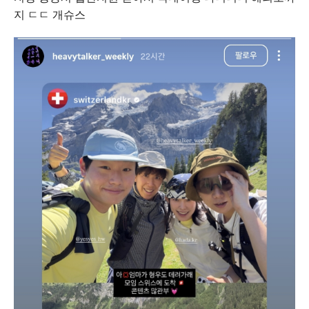
지 ㄷㄷ 개슈스