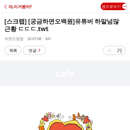
C
야,이거봤어?
앱으로보기
A
[스크랩] [궁금하면오백원]
유튜버 하말넘많
F
근황 ㄷㄷㄷ.twt
작
작
조
아몬드장장
26.07.08
341
E
성
성
회
자
시
수
글
가
글
목록
댓글
7
가
간
자
자
크
크
기
기
크
작
게
게