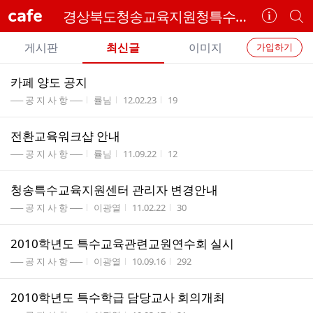
cafe
경상북도청송교육지원청특수교육지원센터
카
개
페
별
개
정
카
게시판
최신글
이미지
가입하기
보
별
페
전
전
보
검
카페 양도 공지
카
체
기
색
체
게시판명
작성자
작성시간
조회수
── 공 지 사 항 ──
률님
12.02.23
19
페
글
글
리
메
전환교육워크샵 안내
스
뉴
게시판명
작성자
작성시간
조회수
트
── 공 지 사 항 ──
률님
11.09.22
12
청송특수교육지원센터 관리자 변경안내
게시판명
작성자
작성시간
조회수
── 공 지 사 항 ──
이광열
11.02.22
30
2010학년도 특수교육관련교원연수회 실시
게시판명
작성자
작성시간
조회수
── 공 지 사 항 ──
이광열
10.09.16
292
2010학년도 특수학급 담당교사 회의개최