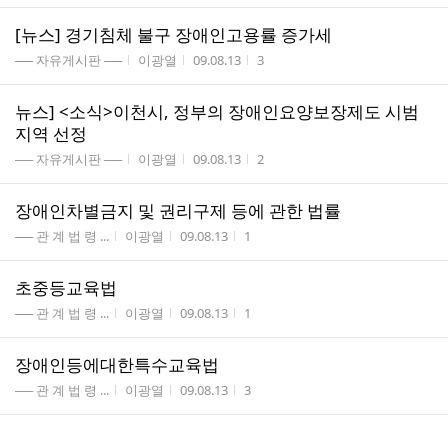
[뉴스] 경기침체 불구 장애인고용률 증가세
게시판명
작성자
작성시간
조회수
── 자유게시판 ──
이광열
09.08.13
3
뉴스] <소식>이천시, 정부의 장애인요양보장제도 시범
지역 선정
게시판명
작성자
작성시간
조회수
── 자유게시판 ──
이광열
09.08.13
2
장애인차별금지 및 권리구제 등에 관한 법률
게시판명
작성자
작성시간
조회수
── 관 계 법 령 ...
이광열
09.08.13
1
초중등교육법
게시판명
작성자
작성시간
조회수
── 관 계 법 령 ...
이광열
09.08.13
1
장애인등에대한특수교육법
게시판명
작성자
작성시간
조회수
── 관 계 법 령 ...
이광열
09.08.13
3
특수교육대상자선별검사및진단평가영역