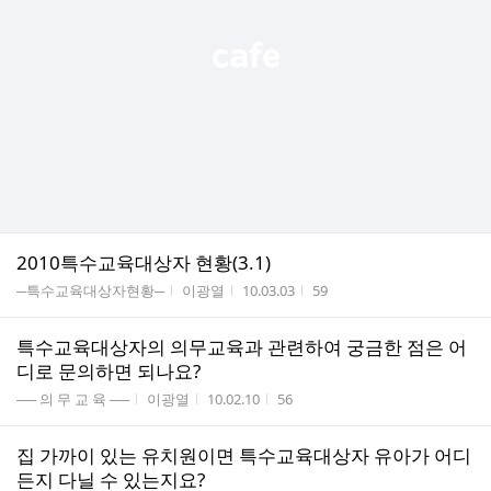
2010특수교육대상자 현황(3.1)
게시판명
작성자
작성시간
조회수
─특수교육대상자현황─
이광열
10.03.03
59
특수교육대상자의 의무교육과 관련하여 궁금한 점은 어
디로 문의하면 되나요?
게시판명
작성자
작성시간
조회수
── 의 무 교 육 ──
이광열
10.02.10
56
집 가까이 있는 유치원이면 특수교육대상자 유아가 어디
든지 다닐 수 있는지요?