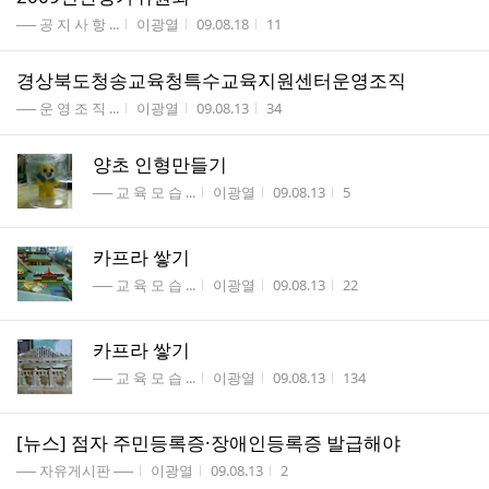
게시판명
작성자
작성시간
조회수
── 공 지 사 항 ...
이광열
09.08.18
11
경상북도청송교육청특수교육지원센터운영조직
게시판명
작성자
작성시간
조회수
── 운 영 조 직 ...
이광열
09.08.13
34
양초 인형만들기
게시판명
작성자
작성시간
조회수
── 교 육 모 습 ...
이광열
09.08.13
5
카프라 쌓기
게시판명
작성자
작성시간
조회수
── 교 육 모 습 ...
이광열
09.08.13
22
카프라 쌓기
게시판명
작성자
작성시간
조회수
── 교 육 모 습 ...
이광열
09.08.13
134
[뉴스] 점자 주민등록증·장애인등록증 발급해야
게시판명
작성자
작성시간
조회수
── 자유게시판 ──
이광열
09.08.13
2