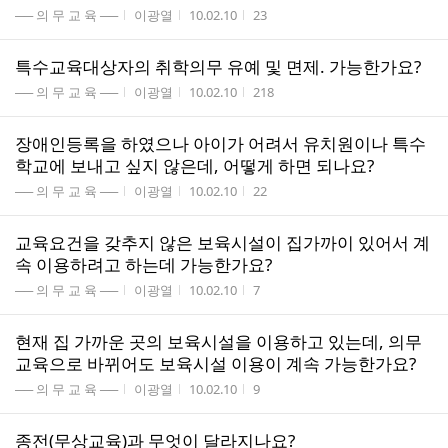
게시판명
작성자
작성시간
조회수
── 의 무 교 육 ──
이광열
10.02.10
23
특수교육대상자의 취학의무 유예 및 면제. 가능한가요?
게시판명
작성자
작성시간
조회수
── 의 무 교 육 ──
이광열
10.02.10
218
장애인등록을 하였으나 아이가 어려서 유치원이나 특수
학교에 보내고 싶지 않은데, 어떻게 하면 되나요?
게시판명
작성자
작성시간
조회수
── 의 무 교 육 ──
이광열
10.02.10
22
교육요건을 갖추지 않은 보육시설이 집가까이 있어서 계
속 이용하려고 하는데 가능한가요?
게시판명
작성자
작성시간
조회수
── 의 무 교 육 ──
이광열
10.02.10
7
현재 집 가까운 곳의 보육시설을 이용하고 있는데, 의무
교육으로 바뀌어도 보육시설 이용이 계속 가능한가요?
게시판명
작성자
작성시간
조회수
── 의 무 교 육 ──
이광열
10.02.10
9
종전(무상교육)과 무엇이 달라지나요?