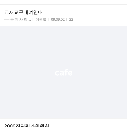
교재교구대여안내
게시판명
작성자
작성시간
조회수
── 공 지 사 항 ...
이광열
09.09.02
22
2009진단평가위원회